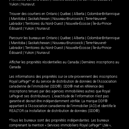
Yukon
|
Nunavut
.
Trouver des courtiers en
Ontario
|
Québec
|
Alberta
|
Colombie-Britannique
|
Manitoba
|
Saskatchewan
|
Nouveau-Brunswick
|
Terre-Neuve-et-
Labrador
|
Territoires du Nord-Ouest
|
Nouvelle-Écosse
|
Île-du-Prince-
Édouard
|
Yukon
|
Nunavut
Parcourir les bureaux en
Ontario
|
Québec
|
Alberta
|
Colombie-Britannique
|
Manitoba
|
Saskatchewan
|
Nouveau-Brunswick
|
Terre-Neuve-et-
Labrador
|
Territoires du Nord-Ouest
|
Nouvelle-Écosse
|
Île-du-Prince-
Édouard
|
Yukon
|
Nunavut
Afficher les propriétés résidentielles au Canada
|
Dernières inscriptions au
Canada
Les informations des propriétés sur ce site proviennent des inscriptions
Royal LePage
MD
et du service de distribution de données de l'Association
canadienne de l’immobilier (SDD®). SDD® met en référence des
inscriptions tenues par des agences immobilières autres que Royal
LePage et ses distributeurs. L'exactitude de l'information n'est pas
garantie et devrait être indépendamment vérifiée. La marque DDF®
appartient à l'Association canadienne de l’immobilier (ACI) et identifie le
REALTOR.ca Installation de distribution de données (SDD®).
*Tous les bureaux sont des propriétés indépendantes. Les bureaux
comprenant la mention « Services immobiliers Royal LePage
MD
Ltée »,