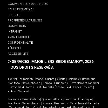
COMMUNIQUEZ AVEC NOUS
SALLE DES MÉDIAS
BLOGUE
PROPRIÉTÉS LUXUEUSES
COMMERCIAL
INTRANET
AVIS JURIDIQUE
CONFIDENTIALITÉ
TÉMOINS
ACCESSIBILITÉ
© SERVICES IMMOBILIERS BRIDGEMARQ
, 2026.
MD
TOUS DROITS RÉSERVÉS.
Trouver une maison
Ontario
|
Québec
|
Alberta
|
Colombie-Britannique
|
Manitoba
|
Saskatchewan
|
Nouveau-Brunswick
|
Terre-Neuve-et-Labrador
|
Territoires du Nord-Ouest
|
Nouvelle-Écosse
|
Île-du-Prince-Édouard
|
Yukon
|
Nunavut
.
Maisons à louer -
Ontario
|
Québec
|
Alberta
|
Colombie-Britannique
|
Manitoba
|
Saskatchewan
|
Nouveau-Brunswick
|
Terre-Neuve-et-Labrador
|
Territoires du Nord-Ouest
|
Nouvelle-Écosse
|
Île-du-Prince-Édouard
|