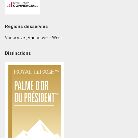
Prénom
et
Nom
Courriel
Régions desservies
Vancouver, Vancouver - West
Téléphone
(Optionnel)
Distinctions
Message