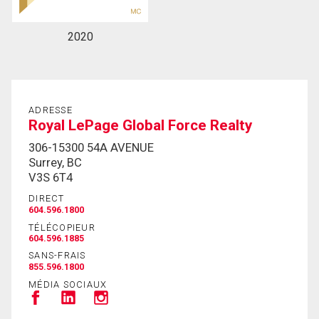
2020
En cliquant sur le bouton « soumettre », vous
consentez à nos conditions d'utilisation et vous
nous fournissez l'autorisation écrite de
communiquer avec vous.
ADRESSE
Royal LePage Global Force Realty
306-15300 54A AVENUE
Surrey, BC
V3S 6T4
DIRECT
604.596.1800
TÉLÉCOPIEUR
604.596.1885
SANS-FRAIS
855.596.1800
MÉDIA SOCIAUX