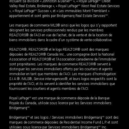
incluant sa division « Johnston & Daniel
MD
», « Royal LePage
MD
Credit
Valley Real Estate, Brokerage », « Royal LePage
MD
West Real Estate Services
», « Royal LePage
MD
Sussex », et « Les immeubles Mont-Tremblant »
appartiennent et sont gérés par Bridgemarq Real Estate Services
MD
.
Les marques de commerce MLS® ainsi que les logos qui s'y rapportent
désignent les services professionnels rendus par les membres
REALTORS® de l'ACI en vue de l'achat, de la vente et de la location de
biens immobiliers dans le cadre d'un système de vente collaborative.
REALTOR®, REALTORS® et le logo REALTOR® sont des marques
déposées de REALTOR® Canada Inc., une compagnie dont la National
Association of REALTORS® et l'Association canadienne de l’immobilier
sont propriétaires. Les marques de commerce REALTOR® servent à
distinguer les services immobiliers offerts par les courtiers et agents
immobilier en tant que membres de l'ACI. Les marques d'homologation
S.I.A.® /MLS®, Service inter-agences®, et leurs logos respectifs sont la
propriété de l'ACI, et ils servent à identifier les services immobiliers que
fournissent les courtiers et agents membres de l'ACI.
Royal LePage
MD
est une marque de commerce déposée de la Banque
Royale du Canada, utilisée sous licence par les Services immobiliers
Bridgemarq
MD
.
Bridgemarq
MD
et ses logos / Services immobiliers Bridgemarq
MD
sont des
marques de commerce déposées de Residential Income Fund L.P. et sont
utilisées sous licence par Services immobiliers Bridgemarq
MD
Inc.