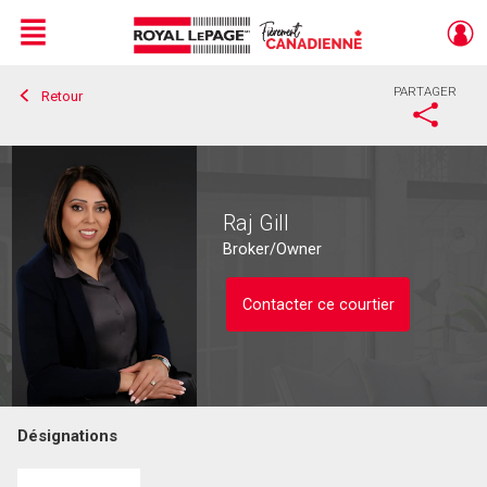
Menu
PARTAGER
Retour
Live
En Direct
Raj Gill
Broker/Owner
Contacter ce courtier
Désignations
Contacter ce courtier