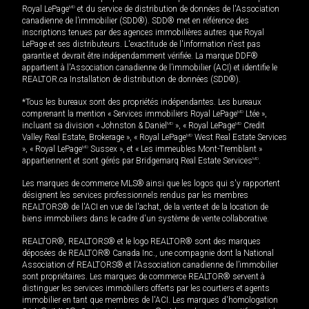
Royal LePage
MD
et du service de distribution de données de l'Association
canadienne de l’immobilier (SDD®). SDD® met en référence des
inscriptions tenues par des agences immobilières autres que Royal
LePage et ses distributeurs. L'exactitude de l'information n'est pas
garantie et devrait être indépendamment vérifiée. La marque DDF®
appartient à l'Association canadienne de l’immobilier (ACI) et identifie le
REALTOR.ca Installation de distribution de données (SDD®).
*Tous les bureaux sont des propriétés indépendantes. Les bureaux
comprenant la mention « Services immobiliers Royal LePage
MD
Ltée »,
incluant sa division « Johnston & Daniel
MD
», « Royal LePage
MD
Credit
Valley Real Estate, Brokerage », « Royal LePage
MD
West Real Estate Services
», « Royal LePage
MD
Sussex », et « Les immeubles Mont-Tremblant »
appartiennent et sont gérés par Bridgemarq Real Estate Services
MD
.
Les marques de commerce MLS® ainsi que les logos qui s'y rapportent
désignent les services professionnels rendus par les membres
REALTORS® de l'ACI en vue de l'achat, de la vente et de la location de
biens immobiliers dans le cadre d'un système de vente collaborative.
REALTOR®, REALTORS® et le logo REALTOR® sont des marques
déposées de REALTOR® Canada Inc., une compagnie dont la National
Association of REALTORS® et l'Association canadienne de l’immobilier
sont propriétaires. Les marques de commerce REALTOR® servent à
distinguer les services immobiliers offerts par les courtiers et agents
immobilier en tant que membres de l'ACI. Les marques d'homologation