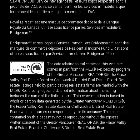
S.I.A.® /MLS®, Service inter-agences®, et leurs logos respectifs sont la
propriété de l'ACI, et ils servent à identifier les services immobiliers que
fournissent les courtiers et agents membres de l'ACI.
Royal LePage
MD
est une marque de commerce déposée de la Banque
Royale du Canada, utilisée sous licence par les Services immobiliers
Bridgemarq
MD
.
Bridgemarq
MD
et ses logos / Services immobiliers Bridgemarq
MD
sont des
marques de commerce déposées de Residential Income Fund L.P. et sont
utilisées sous licence par Services immobiliers Bridgemarq
MD
Inc.
The data relating to real estate on this web site
comes in part from the MLS® Reciprocity program
of the Greater Vancouver REALTORS®, the Fraser
Valley Real Estate Board or Chilliwack & District Real Estate Board. Real
estate listings held by participating real estate firms are marked with the
MLS® Reciprocity logo and detailed information about the listing
includes the name of the listing agent. This representation is based in
whole or part on data generated by the Greater Vancouver REALTORS®,
the Fraser Valley Real Estate Board or Chilliwack & District Real Estate
Board which assumes no responsibility for its accuracy. The materials
contained on this page may not be reproduced without the express
written consent of the Greater Vancouver REALTORS®, the Fraser Valley
Real Estate Board or Chilliwack & District Real Estate Board..