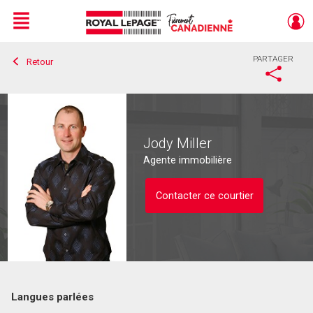
Menu
PARTAGER
Retour
Live
En Direct
Jody Miller
Agente immobilière
Contacter ce courtier
Langues parlées
Contacter ce courtier