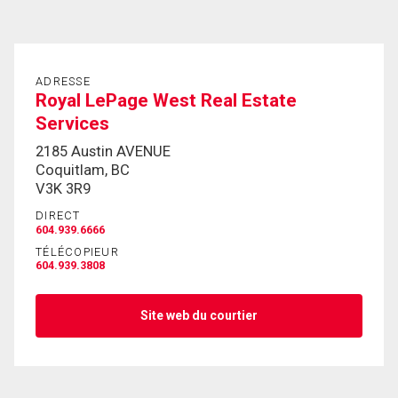
En cliquant sur le bouton « soumettre », vous
consentez à nos conditions d'utilisation et vous
ADRESSE
nous fournissez l'autorisation écrite de
Royal LePage West Real Estate
communiquer avec vous.
Services
2185 Austin AVENUE
Coquitlam, BC
V3K 3R9
DIRECT
604.939.6666
TÉLÉCOPIEUR
604.939.3808
Site web du courtier