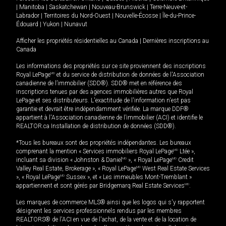
|
Manitoba
|
Saskatchewan
|
Nouveau-Brunswick
|
Terre-Neuve-et-
Labrador
|
Territoires du Nord-Ouest
|
Nouvelle-Écosse
|
Île-du-Prince-
Édouard
|
Yukon
|
Nunavut
Afficher les propriétés résidentielles au Canada
|
Dernières inscriptions au
Canada
Les informations des propriétés sur ce site proviennent des inscriptions
Royal LePage
MD
et du service de distribution de données de l'Association
canadienne de l’immobilier (SDD®). SDD® met en référence des
inscriptions tenues par des agences immobilières autres que Royal
LePage et ses distributeurs. L'exactitude de l'information n'est pas
garantie et devrait être indépendamment vérifiée. La marque DDF®
appartient à l'Association canadienne de l’immobilier (ACI) et identifie le
REALTOR.ca Installation de distribution de données (SDD®).
*Tous les bureaux sont des propriétés indépendantes. Les bureaux
comprenant la mention « Services immobiliers Royal LePage
MD
Ltée »,
incluant sa division « Johnston & Daniel
MD
», « Royal LePage
MD
Credit
Valley Real Estate, Brokerage », « Royal LePage
MD
West Real Estate Services
», « Royal LePage
MD
Sussex », et « Les immeubles Mont-Tremblant »
appartiennent et sont gérés par Bridgemarq Real Estate Services
MD
.
Les marques de commerce MLS® ainsi que les logos qui s'y rapportent
désignent les services professionnels rendus par les membres
REALTORS® de l'ACI en vue de l'achat, de la vente et de la location de