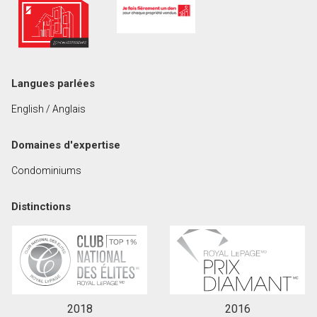
Prénom
et
Nom
Courriel
Langues parlées
Téléphone
English / Anglais
(Optionnel)
Message
Domaines d'expertise
Condominiums
Distinctions
2018
2016