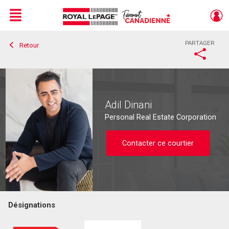
Menu
PARTAGER
Retour
Live
En Direct
Adil Dinani
Personal Real Estate Corporation
Contacter ce courtier
Désignations
Contacter ce courtier