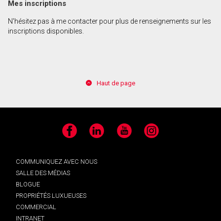
Mes inscriptions
N'hésitez pas à me contacter pour plus de renseignements sur les
inscriptions disponibles.
Haut de page
Facebook
LinkedIn
YouTube
Instagram
COMMUNIQUEZ AVEC NOUS
SALLE DES MÉDIAS
BLOGUE
PROPRIÉTÉS LUXUEUSES
COMMERCIAL
INTRANET