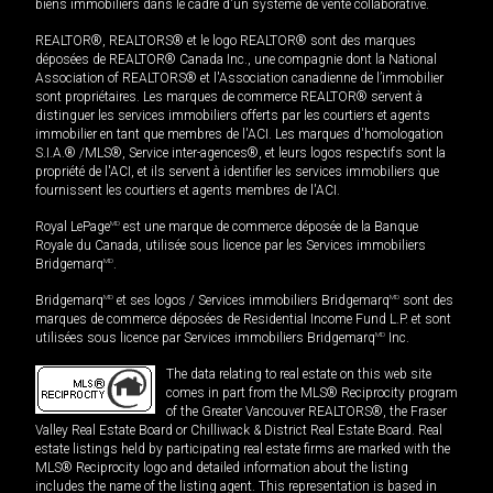
biens immobiliers dans le cadre d'un système de vente collaborative.
REALTOR®, REALTORS® et le logo REALTOR® sont des marques
déposées de REALTOR® Canada Inc., une compagnie dont la National
Association of REALTORS® et l'Association canadienne de l’immobilier
sont propriétaires. Les marques de commerce REALTOR® servent à
distinguer les services immobiliers offerts par les courtiers et agents
immobilier en tant que membres de l'ACI. Les marques d'homologation
S.I.A.® /MLS®, Service inter-agences®, et leurs logos respectifs sont la
propriété de l'ACI, et ils servent à identifier les services immobiliers que
fournissent les courtiers et agents membres de l'ACI.
Royal LePage
MD
est une marque de commerce déposée de la Banque
Royale du Canada, utilisée sous licence par les Services immobiliers
Bridgemarq
MD
.
Bridgemarq
MD
et ses logos / Services immobiliers Bridgemarq
MD
sont des
marques de commerce déposées de Residential Income Fund L.P. et sont
utilisées sous licence par Services immobiliers Bridgemarq
MD
Inc.
The data relating to real estate on this web site
comes in part from the MLS® Reciprocity program
of the Greater Vancouver REALTORS®, the Fraser
Valley Real Estate Board or Chilliwack & District Real Estate Board. Real
estate listings held by participating real estate firms are marked with the
MLS® Reciprocity logo and detailed information about the listing
includes the name of the listing agent. This representation is based in