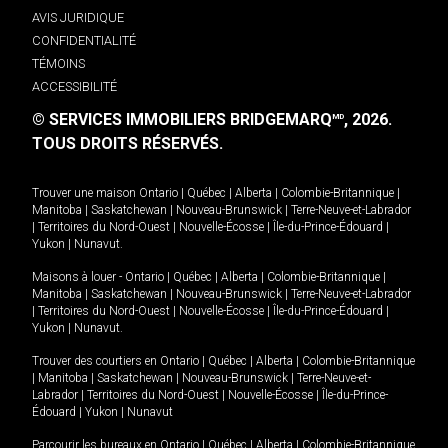
AVIS JURIDIQUE
CONFIDENTIALITÉ
TÉMOINS
ACCESSIBILITÉ
© SERVICES IMMOBILIERS BRIDGEMARQ
, 2026.
MD
TOUS DROITS RÉSERVÉS.
Trouver une maison
Ontario
|
Québec
|
Alberta
|
Colombie-Britannique
|
Manitoba
|
Saskatchewan
|
Nouveau-Brunswick
|
Terre-Neuve-et-Labrador
|
Territoires du Nord-Ouest
|
Nouvelle-Écosse
|
Île-du-Prince-Édouard
|
Yukon
|
Nunavut
.
Maisons à louer -
Ontario
|
Québec
|
Alberta
|
Colombie-Britannique
|
Manitoba
|
Saskatchewan
|
Nouveau-Brunswick
|
Terre-Neuve-et-Labrador
|
Territoires du Nord-Ouest
|
Nouvelle-Écosse
|
Île-du-Prince-Édouard
|
Yukon
|
Nunavut
.
Trouver des courtiers en
Ontario
|
Québec
|
Alberta
|
Colombie-Britannique
|
Manitoba
|
Saskatchewan
|
Nouveau-Brunswick
|
Terre-Neuve-et-
Labrador
|
Territoires du Nord-Ouest
|
Nouvelle-Écosse
|
Île-du-Prince-
Édouard
|
Yukon
|
Nunavut
Parcourir les bureaux en
Ontario
|
Québec
|
Alberta
|
Colombie-Britannique