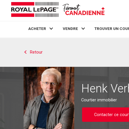
ACHETER
VENDRE
TROUVER UN COU
Live
En Direct
Retour
Henk Ver
Courtier immobilier
Contacter ce court