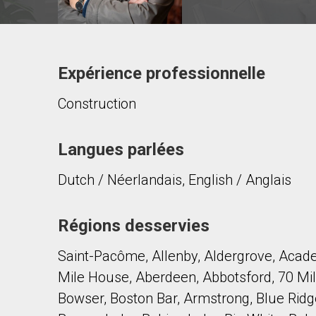
Expérience professionnelle
Contacter ce courtier
Construction
Prénom
et
Nom
Courriel
Langues parlées
Dutch / Néerlandais, English / Anglais
Téléphone
(Optionnel)
Message
Régions desservies
Saint-Pacôme, Allenby, Aldergrove, Acad
Mile House, Aberdeen, Abbotsford, 70 Mil
Bowser, Boston Bar, Armstrong, Blue Ridge