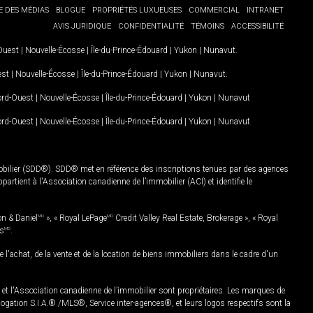
E DES MÉDIAS
BLOGUE
PROPRIÉTÉS LUXUEUSES
COMMERCIAL
INTRANET
AVIS JURIDIQUE
CONFIDENTIALITÉ
TÉMOINS
ACCESSIBILITÉ
-Ouest
|
Nouvelle-Écosse
|
Île-du-Prince-Édouard
|
Yukon
|
Nunavut
.
est
|
Nouvelle-Écosse
|
Île-du-Prince-Édouard
|
Yukon
|
Nunavut
.
Nord-Ouest
|
Nouvelle-Écosse
|
Île-du-Prince-Édouard
|
Yukon
|
Nunavut
Nord-Ouest
|
Nouvelle-Écosse
|
Île-du-Prince-Édouard
|
Yukon
|
Nunavut
mobilier (SDD®). SDD® met en référence des inscriptions tenues par des agences
rtient à l'Association canadienne de l’immobilier (ACI) et identifie le
on & Daniel
MD
», « Royal LePage
MD
Credit Valley Real Estate, Brokerage », « Royal
es
MD
.
chat, de la vente et de la location de biens immobiliers dans le cadre d'un
Association canadienne de l’immobilier sont propriétaires. Les marques de
ation S.I.A.® /MLS®, Service inter-agences®, et leurs logos respectifs sont la