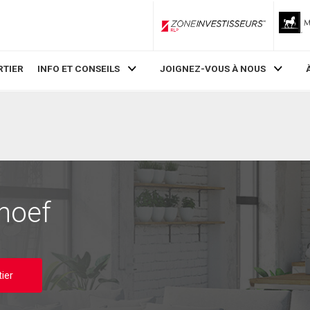
ZoneInvestisseurs RLP
RTIER
INFO ET CONSEILS
JOIGNEZ-VOUS À NOUS
hoef
ier