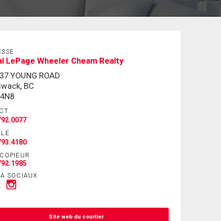
ESSE
al LePage Wheeler Cheam Realty
337 YOUNG ROAD
liwack, BC
 4N8
CT
792.0077
ILE
793.4180
ÉCOPIEUR
792.1985
IA SOCIAUX
Site web du courtier