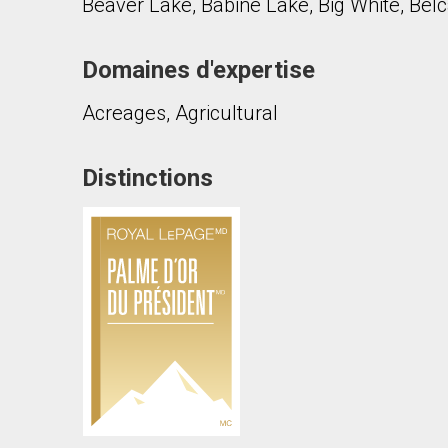
Beaver Lake, Babine Lake, Big White, Bel
Domaines d'expertise
Acreages, Agricultural
En cliquant sur le bouton « soumettre », vous c
Distinctions