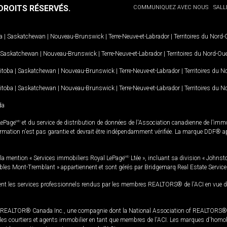
ROITS RÉSERVÉS.
COMMUNIQUEZ AVEC NOUS
SALL
a
|
Saskatchewan
|
Nouveau-Brunswick
|
Terre-Neuve-et-Labrador
|
Territoires du Nord
Saskatchewan
|
Nouveau-Brunswick
|
Terre-Neuve-et-Labrador
|
Territoires du Nord-Ou
itoba
|
Saskatchewan
|
Nouveau-Brunswick
|
Terre-Neuve-et-Labrador
|
Territoires du 
itoba
|
Saskatchewan
|
Nouveau-Brunswick
|
Terre-Neuve-et-Labrador
|
Territoires du 
da
LePage
MD
et du service de distribution de données de l'Association canadienne de l’im
rmation n'est pas garantie et devrait être indépendamment vérifiée. La marque DDF® appa
la mention « Services immobiliers Royal LePage
MD
Ltée », incluant sa division « Johnst
bles Mont-Tremblant » appartiennent et sont gérés par Bridgemarq Real Estate Servic
 les services professionnels rendus par les membres REALTORS® de l'ACI en vue de l'a
TOR® Canada Inc., une compagnie dont la National Association of REALTORS® et l'
s courtiers et agents immobilier en tant que membres de l'ACI. Les marques d'homolog