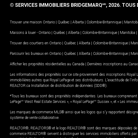
© SERVICES IMMOBILIERS BRIDGEMARQ
, 2026.
TOUS D
MD
Trouver une maison
Ontario
|
Québec
|
Alberta
|
Colombie-Britannique
|
Manitob
Maisons à louer -
Ontario
|
Québec
|
Alberta
|
Colombie-Britannique
|
Manitoba
|
Trouver des courtiers en
Ontario
|
Québec
|
Alberta
|
Colombie-Britannique
|
Man
Parcourir les bureaux en
Ontario
|
Québec
|
Alberta
|
Colombie-Britannique
|
Man
Afficher les propriétés résidentielles au Canada
|
Dernières inscriptions au Cana
Les informations des propriétés sur ce site proviennent des inscriptions Royal 
immobilières autres que Royal LePage et ses distributeurs. L'exactitude de l'info
REALTOR.ca Installation de distribution de données (SDD®).
*Tous les bureaux sont des propriétés indépendantes. Les bureaux comprenant 
LePage
MD
West Real Estate Services », « Royal LePage
MD
Sussex », et « Les immeu
Les marques de commerce MLS® ainsi que les logos qui s'y rapportent désignent
système de vente collaborative.
REALTOR®, REALTORS® et le logo REALTOR® sont des marques déposées de REAL
commerce REALTOR® servent à distinguer les services immobiliers offerts par le