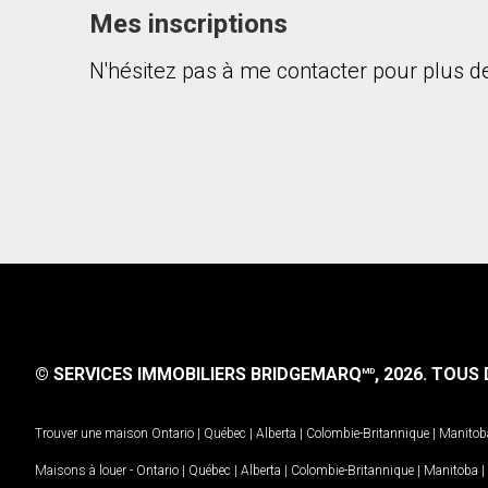
Mes inscriptions
N'hésitez pas à me contacter pour plus de
En cliquant sur le bouton « soumettre », vous c
© SERVICES IMMOBILIERS BRIDGEMARQ
, 2026.
TOUS D
MD
Trouver une maison
Ontario
|
Québec
|
Alberta
|
Colombie-Britannique
|
Manitob
Maisons à louer -
Ontario
|
Québec
|
Alberta
|
Colombie-Britannique
|
Manitoba
|