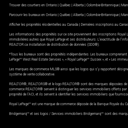
Trouver des courtiers en
Ontario
|
Québec
|
Alberta
|
Colombie-Britannique
|
Man
Parcourir les bureaux en
Ontario
|
Québec
|
Alberta
|
Colombie-Britannique
|
Man
Afficher les propriétés résidentielles au Canada
|
Dernières inscriptions au Cana
Les informations des propriétés sur ce site proviennent des inscriptions Royal 
immobilières autres que Royal LePage et ses distributeurs. L'exactitude de l'info
REALTOR.ca Installation de distribution de données (SDD®).
*Tous les bureaux sont des propriétés indépendantes. Les bureaux comprenant 
LePage
MD
West Real Estate Services », « Royal LePage
MD
Sussex », et « Les immeu
Les marques de commerce MLS® ainsi que les logos qui s'y rapportent désignent
système de vente collaborative.
REALTOR®, REALTORS® et le logo REALTOR® sont des marques déposées de REAL
commerce REALTOR® servent à distinguer les services immobiliers offerts par le
propriété de l'ACI, et ils servent à identifier les services immobiliers que fourni
Royal LePage
MD
est une marque de commerce déposée de la Banque Royale du Cana
Bridgemarq
MD
et ses logos / Services immobiliers Bridgemarq
MD
sont des marque