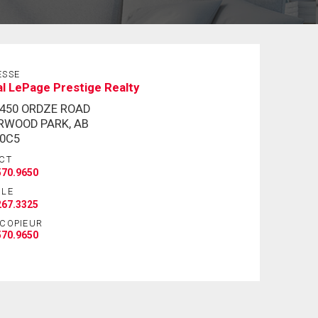
ESSE
l LePage Prestige Realty
-450 ORDZE ROAD
RWOOD PARK, AB
 0C5
CT
570.9650
ILE
267.3325
ÉCOPIEUR
570.9650