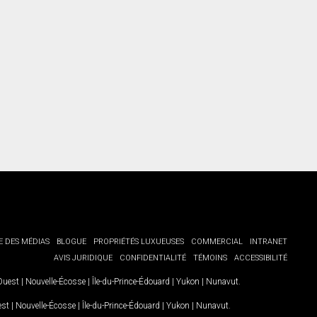
torisation écrite de communiquer avec vous.
E DES MÉDIAS
BLOGUE
PROPRIÉTÉS LUXUEUSES
COMMERCIAL
INTRANET
AVIS JURIDIQUE
CONFIDENTIALITÉ
TÉMOINS
ACCESSIBILITÉ
-Ouest
|
Nouvelle-Écosse
|
Île-du-Prince-Édouard
|
Yukon
|
Nunavut
.
est
|
Nouvelle-Écosse
|
Île-du-Prince-Édouard
|
Yukon
|
Nunavut
.