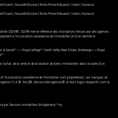
Nord-Ouest
|
Nouvelle-Écosse
|
Île-du-Prince-Édouard
|
Yukon
|
Nunavut
Nord-Ouest
|
Nouvelle-Écosse
|
Île-du-Prince-Édouard
|
Yukon
|
Nunavut
mobilier (SDD®). SDD® met en référence des inscriptions tenues par des agences
rtient à l'Association canadienne de l’immobilier (ACI) et identifie le
on & Daniel
MD
», « Royal LePage
MD
Credit Valley Real Estate, Brokerage », « Royal
es
MD
.
chat, de la vente et de la location de biens immobiliers dans le cadre d'un
Association canadienne de l’immobilier sont propriétaires. Les marques de
ation S.I.A.® /MLS®, Service inter-agences®, et leurs logos respectifs sont la
nce par Services immobiliers Bridgemarq
MD
Inc.