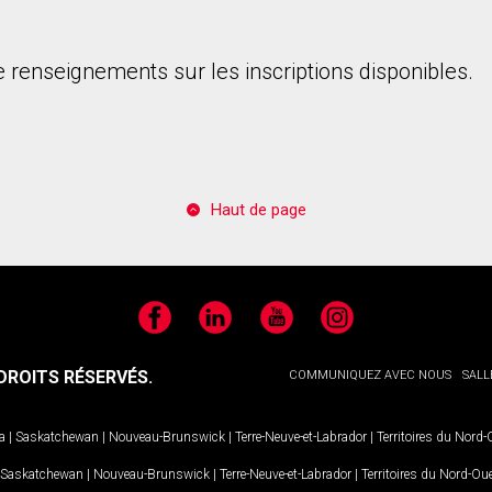
 renseignements sur les inscriptions disponibles.
onsentez à nos conditions d'utilisation et vous nous fournissez l'au
Haut de page
Facebook
LinkedIn
YouTube
Instagram
ROITS RÉSERVÉS.
COMMUNIQUEZ AVEC NOUS
SALL
a
|
Saskatchewan
|
Nouveau-Brunswick
|
Terre-Neuve-et-Labrador
|
Territoires du Nord
Saskatchewan
|
Nouveau-Brunswick
|
Terre-Neuve-et-Labrador
|
Territoires du Nord-Ou