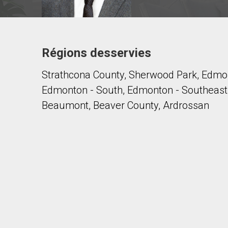
Régions desservies
Contacter ce courtier
Strathcona County, Sherwood Park, Edmon
Prénom
et
Edmonton - South, Edmonton - Southeast
Nom
Courriel
Beaumont, Beaver County, Ardrossan
Téléphone
(Optionnel)
Message