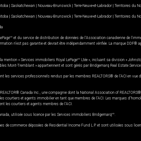
itoba
|
Saskatchewan
|
Nouveau-Brunswick
|
Terre-Neuve-et-Labrador
|
Territoires du 
itoba
|
Saskatchewan
|
Nouveau-Brunswick
|
Terre-Neuve-et-Labrador
|
Territoires du 
da
LePage
MD
et du service de distribution de données de l'Association canadienne de l’im
rmation n'est pas garantie et devrait être indépendamment vérifiée. La marque DDF® appa
la mention « Services immobiliers Royal LePage
MD
Ltée », incluant sa division « Johnst
bles Mont-Tremblant » appartiennent et sont gérés par Bridgemarq Real Estate Servic
 les services professionnels rendus par les membres REALTORS® de l'ACI en vue de l'a
TOR® Canada Inc., une compagnie dont la National Association of REALTORS® et l'
s courtiers et agents immobilier en tant que membres de l'ACI. Les marques d'homolog
ssent les courtiers et agents membres de l'ACI.
da, utilisée sous licence par les Services immobiliers Bridgemarq
MD
.
s de commerce déposées de Residential Income Fund L.P. et sont utilisées sous lice