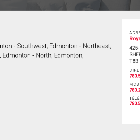
ADR
Roya
ton - Southwest, Edmonton - Northeast,
425
SHE
, Edmonton - North, Edmonton,
T8B
DIRE
780.
MOB
780.
TÉL
780.