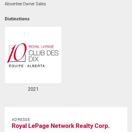
Absentee Owner Sales
Prénom
et
Distinctions
Nom
Courriel
Téléphone
(Optionnel)
Message
2021
ADRESSE
Royal LePage Network Realty Corp.