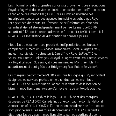
Les informations des propriétés sur ce site proviennent des inscriptions
Royal LePage
MD
et du service de distribution de données de l'Association
canadienne de l’immobilier (SDD®). SDD® met en référence des
inscriptions tenues par des agences immobilières autres que Royal
LePage et ses distributeurs. L'exactitude de l'information n'est pas
garantie et devrait être indépendamment vérifiée. La marque DDF®
appartient à l'Association canadienne de l’immobilier (ACI) et identifie le
REALTOR.ca Installation de distribution de données (SDD®).
*Tous les bureaux sont des propriétés indépendantes. Les bureaux
comprenant la mention « Services immobiliers Royal LePage
MD
Ltée »,
incluant sa division « Johnston & Daniel
MD
», « Royal LePage
MD
Credit
Valley Real Estate, Brokerage », « Royal LePage
MD
West Real Estate Services
», « Royal LePage
MD
Sussex », et « Les immeubles Mont-Tremblant »
appartiennent et sont gérés par Bridgemarq Real Estate Services
MD
.
Les marques de commerce MLS® ainsi que les logos qui s'y rapportent
désignent les services professionnels rendus par les membres
REALTORS® de l'ACI en vue de l'achat, de la vente et de la location de
biens immobiliers dans le cadre d'un système de vente collaborative.
REALTOR®, REALTORS® et le logo REALTOR® sont des marques
déposées de REALTOR® Canada Inc., une compagnie dont la National
Association of REALTORS® et l'Association canadienne de l’immobilier
sont propriétaires. Les marques de commerce REALTOR® servent à
distinguer les services immobiliers offerts par les courtiers et agents