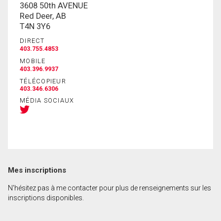
3608 50th AVENUE
Red Deer, AB
T4N 3Y6
En cliquant sur le bouton « soumettre », vous
consentez à nos conditions d'utilisation et vous
DIRECT
403.755.4853
nous fournissez l'autorisation écrite de
communiquer avec vous.
MOBILE
403.396.9937
TÉLÉCOPIEUR
403.346.6306
MÉDIA SOCIAUX
Mes inscriptions
N'hésitez pas à me contacter pour plus de renseignements sur les
inscriptions disponibles.