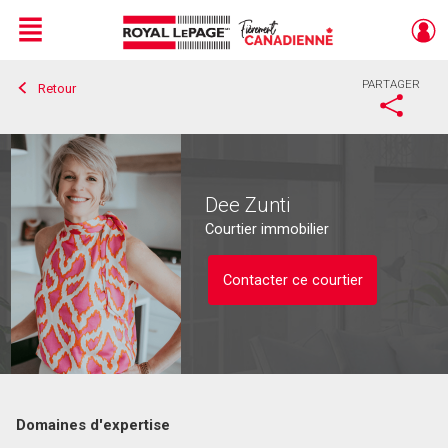
Menu
PARTAGER
Retour
Live
En Direct
Dee Zunti
Courtier immobilier
Contacter ce courtier
Domaines d'expertise
Contacter ce courtier