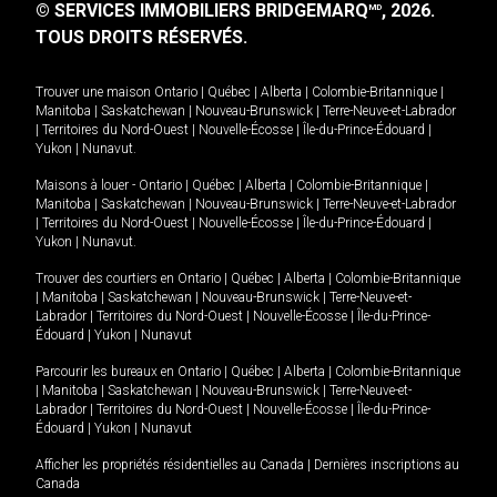
© SERVICES IMMOBILIERS BRIDGEMARQ
, 2026.
MD
TOUS DROITS RÉSERVÉS.
Trouver une maison
Ontario
|
Québec
|
Alberta
|
Colombie-Britannique
|
Manitoba
|
Saskatchewan
|
Nouveau-Brunswick
|
Terre-Neuve-et-Labrador
|
Territoires du Nord-Ouest
|
Nouvelle-Écosse
|
Île-du-Prince-Édouard
|
Yukon
|
Nunavut
.
Maisons à louer -
Ontario
|
Québec
|
Alberta
|
Colombie-Britannique
|
Manitoba
|
Saskatchewan
|
Nouveau-Brunswick
|
Terre-Neuve-et-Labrador
|
Territoires du Nord-Ouest
|
Nouvelle-Écosse
|
Île-du-Prince-Édouard
|
Yukon
|
Nunavut
.
Trouver des courtiers en
Ontario
|
Québec
|
Alberta
|
Colombie-Britannique
|
Manitoba
|
Saskatchewan
|
Nouveau-Brunswick
|
Terre-Neuve-et-
Labrador
|
Territoires du Nord-Ouest
|
Nouvelle-Écosse
|
Île-du-Prince-
Édouard
|
Yukon
|
Nunavut
Parcourir les bureaux en
Ontario
|
Québec
|
Alberta
|
Colombie-Britannique
|
Manitoba
|
Saskatchewan
|
Nouveau-Brunswick
|
Terre-Neuve-et-
Labrador
|
Territoires du Nord-Ouest
|
Nouvelle-Écosse
|
Île-du-Prince-
Édouard
|
Yukon
|
Nunavut
Afficher les propriétés résidentielles au Canada
|
Dernières inscriptions au
Canada