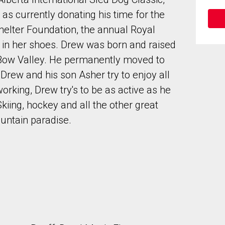
as currently donating his time for the
helter Foundation, the annual Royal
 in her shoes. Drew was born and raised
 Bow Valley. He permanently moved to
Drew and his son Asher try to enjoy all
onsentez à nos conditions d'utilisation et vous nous fournissez l'au
rking, Drew try's to be as active as he
Skiing, hockey and all the other great
ountain paradise.