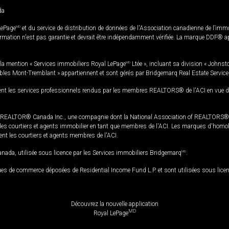
da
LePage
MD
et du service de distribution de données de l'Association canadienne de l’im
rmation n'est pas garantie et devrait être indépendamment vérifiée. La marque DDF® appa
la mention « Services immobiliers Royal LePage
MD
Ltée », incluant sa division « Johnst
bles Mont-Tremblant » appartiennent et sont gérés par Bridgemarq Real Estate Servic
 les services professionnels rendus par les membres REALTORS® de l'ACI en vue de l'a
TOR® Canada Inc., une compagnie dont la National Association of REALTORS® et l'
s courtiers et agents immobilier en tant que membres de l'ACI. Les marques d'homolog
ssent les courtiers et agents membres de l'ACI.
da, utilisée sous licence par les Services immobiliers Bridgemarq
MD
.
s de commerce déposées de Residential Income Fund L.P. et sont utilisées sous lice
Découvrez la nouvelle application
MD
Royal LePage