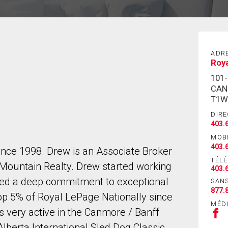
ADR
Roya
101
CAN
T1W
DIRE
403.
MOB
403.
ince 1998. Drew is an Associate Broker
TÉL
ountain Realty. Drew started working
403.
ared a deep commitment to exceptional
SANS
877.
op 5% of Royal LePage Nationally since
MÉD
s very active in the Canmore / Banff
lberta International Sled Dog Classic,