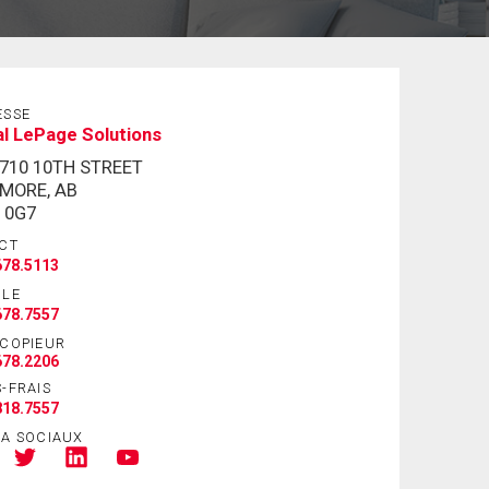
ESSE
l LePage Solutions
-710 10TH STREET
MORE, AB
 0G7
CT
678.5113
ILE
678.7557
ÉCOPIEUR
678.2206
-FRAIS
818.7557
IA SOCIAUX