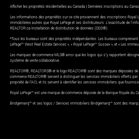
Afficher les propriétés résidentielles au Canada
|
Dernières inscriptions au Cana
Les informations des propriétés sur ce site proviennent des inscriptions Royal 
immobilières autres que Royal LePage et ses distributeurs. L'exactitude de l'info
REALTOR.ca Installation de distribution de données (SDD®).
*Tous les bureaux sont des propriétés indépendantes. Les bureaux comprenant 
LePage
MD
West Real Estate Services », « Royal LePage
MD
Sussex », et « Les immeu
Les marques de commerce MLS® ainsi que les logos qui s'y rapportent désignent
système de vente collaborative.
REALTOR®, REALTORS® et le logo REALTOR® sont des marques déposées de REAL
commerce REALTOR® servent à distinguer les services immobiliers offerts par le
propriété de l'ACI, et ils servent à identifier les services immobiliers que fourni
Royal LePage
MD
est une marque de commerce déposée de la Banque Royale du Cana
Bridgemarq
MD
et ses logos / Services immobiliers Bridgemarq
MD
sont des marque