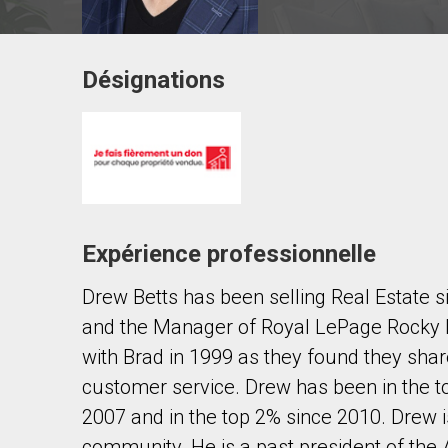
Désignations
Contacter ce courtier
Prénom
et
Nom
Courriel
Expérience professionnelle
Téléphone
(Optionnel)
Drew Betts has been selling Real Estate s
Message
and the Manager of Royal LePage Rocky M
with Brad in 1999 as they found they sh
customer service. Drew has been in the t
2007 and in the top 2% since 2010. Drew i
community. He is a past president of the A