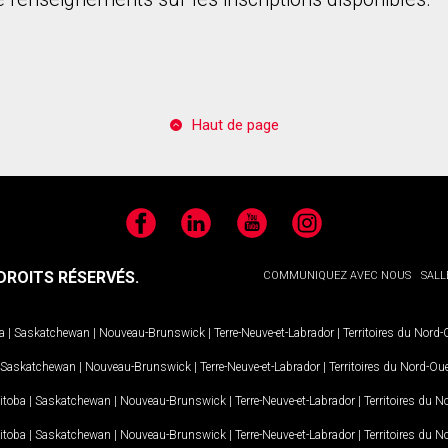
Haut de page
Facebook
LinkedIn
YouTube
Instagram
ROITS RÉSERVÉS.
COMMUNIQUEZ AVEC NOUS
SALL
a
|
Saskatchewan
|
Nouveau-Brunswick
|
Terre-Neuve-et-Labrador
|
Territoires du Nord
Saskatchewan
|
Nouveau-Brunswick
|
Terre-Neuve-et-Labrador
|
Territoires du Nord-Ou
itoba
|
Saskatchewan
|
Nouveau-Brunswick
|
Terre-Neuve-et-Labrador
|
Territoires du 
itoba
|
Saskatchewan
|
Nouveau-Brunswick
|
Terre-Neuve-et-Labrador
|
Territoires du 