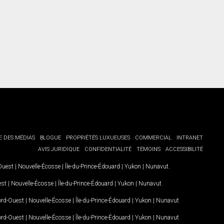
E DES MÉDIAS
BLOGUE
PROPRIÉTÉS LUXUEUSES
COMMERCIAL
INTRANET
AVIS JURIDIQUE
CONFIDENTIALITÉ
TÉMOINS
ACCESSIBILITÉ
-Ouest
|
Nouvelle-Écosse
|
Île-du-Prince-Édouard
|
Yukon
|
Nunavut
.
est
|
Nouvelle-Écosse
|
Île-du-Prince-Édouard
|
Yukon
|
Nunavut
.
Nord-Ouest
|
Nouvelle-Écosse
|
Île-du-Prince-Édouard
|
Yukon
|
Nunavut
Nord-Ouest
|
Nouvelle-Écosse
|
Île-du-Prince-Édouard
|
Yukon
|
Nunavut