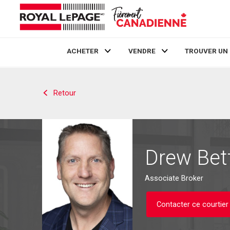
ACHETER
VENDRE
TROUVER UN
Live
En Direct
Retour
Drew Bet
Associate Broker
Contacter ce courtier