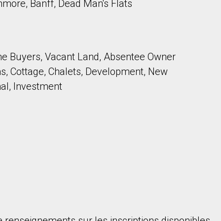
nmore, Banff, Dead Man's Flats
ime Buyers, Vacant Land, Absentee Owner
, Cottage, Chalets, Development, New
nal, Investment
 renseignements sur les inscriptions disponibles.