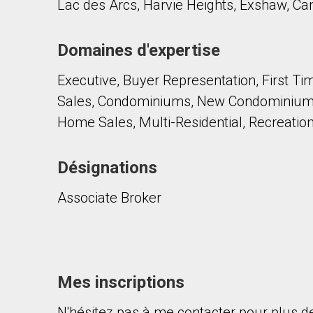
Lac des Arcs, Harvie Heights, Exshaw, Ca
Domaines d'expertise
Executive, Buyer Representation, First T
Sales, Condominiums, New Condominiums
Home Sales, Multi-Residential, Recreatio
Désignations
Associate Broker
Mes inscriptions
N'hésitez pas à me contacter pour plus de