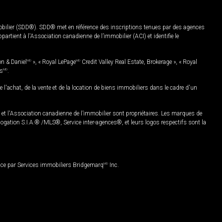
mobilier (SDD®). SDD® met en référence des inscriptions tenues par des agences
rtient à l'Association canadienne de l’immobilier (ACI) et identifie le
on & Daniel
MD
», « Royal LePage
MD
Credit Valley Real Estate, Brokerage », « Royal
es
MD
.
chat, de la vente et de la location de biens immobiliers dans le cadre d'un
Association canadienne de l’immobilier sont propriétaires. Les marques de
ation S.I.A.® /MLS®, Service inter-agences®, et leurs logos respectifs sont la
nce par Services immobiliers Bridgemarq
MD
Inc.