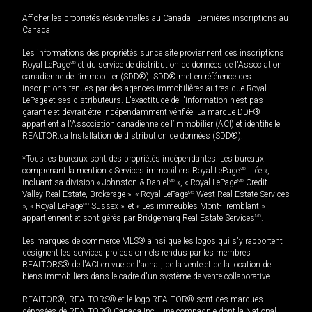
Afficher les propriétés résidentielles au Canada
|
Dernières inscriptions au
Canada
Les informations des propriétés sur ce site proviennent des inscriptions
Royal LePage
MD
et du service de distribution de données de l'Association
canadienne de l’immobilier (SDD®). SDD® met en référence des
inscriptions tenues par des agences immobilières autres que Royal
LePage et ses distributeurs. L'exactitude de l'information n'est pas
garantie et devrait être indépendamment vérifiée. La marque DDF®
appartient à l'Association canadienne de l’immobilier (ACI) et identifie le
REALTOR.ca Installation de distribution de données (SDD®).
*Tous les bureaux sont des propriétés indépendantes. Les bureaux
comprenant la mention « Services immobiliers Royal LePage
MD
Ltée »,
incluant sa division « Johnston & Daniel
MD
», « Royal LePage
MD
Credit
Valley Real Estate, Brokerage », « Royal LePage
MD
West Real Estate Services
», « Royal LePage
MD
Sussex », et « Les immeubles Mont-Tremblant »
appartiennent et sont gérés par Bridgemarq Real Estate Services
MD
.
Les marques de commerce MLS® ainsi que les logos qui s'y rapportent
désignent les services professionnels rendus par les membres
REALTORS® de l'ACI en vue de l'achat, de la vente et de la location de
biens immobiliers dans le cadre d'un système de vente collaborative.
REALTOR®, REALTORS® et le logo REALTOR® sont des marques
déposées de REALTOR® Canada Inc., une compagnie dont la National