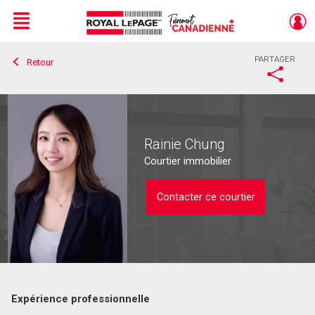
Menu
PARTAGER
Retour
Live
En Direct
Rainie Chung
Courtier immobilier
Contacter ce courtier
Expérience professionnelle
Contacter ce courtier