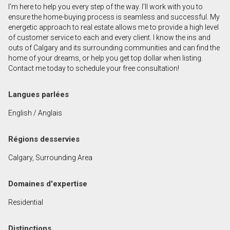
I’m here to help you every step of the way. I’ll work with you to
Prénom
ensure the home-buying process is seamless and successful. My
et
energetic approach to real estate allows me to provide a high level
Nom
of customer service to each and every client. I know the ins and
Courriel
outs of Calgary and its surrounding communities and can find the
home of your dreams, or help you get top dollar when listing.
Contact me today to schedule your free consultation!
Téléphone
(Optionnel)
Langues parlées
Message
English / Anglais
Régions desservies
Calgary, Surrounding Area
Domaines d'expertise
Residential
Distinctions