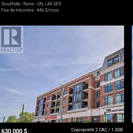
Stouffville - None - ON, L4A 5E9
Flux de trésorerie: -446 $/mois
Copropriété 2 CAC / 1 SDB
630 000
$