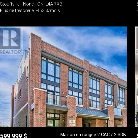
Stouffville - None - ON, L4A 7X3
Flux de trésorerie: -453 $/mois
Maison en rangée 2 CAC / 2 SDB
599 999
$