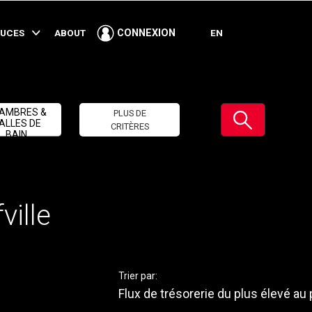
TUCES
ABOUT
EN
CONNEXION
Soumettre
AMBRES &
PLUS DE
ALLES DE
CRITÈRES
BAIN
ville
Trier par:
Flux de trésorerie du plus élevé au