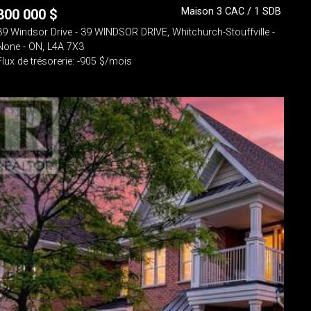
Maison 3 CAC / 1 SDB
800 000
$
39 Windsor Drive - 39 WINDSOR DRIVE, Whitchurch-Stouffville -
None - ON, L4A 7X3
Flux de trésorerie: -905 $/mois