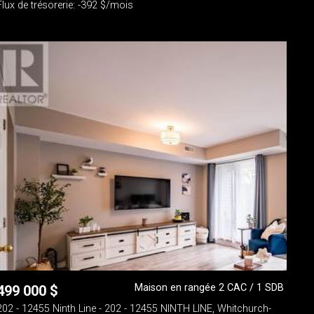
Flux de trésorerie: -392 $/mois
Maison en rangée 2 CAC / 1 SDB
499 000
$
202 - 12455 Ninth Line - 202 - 12455 NINTH LINE, Whitchurch-