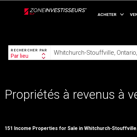
Live
En Direct
ACHETER
VE
RECHERCHER
Trouvez
RECHERCHER PAR
votre
Par lieu
Search
foyer
By
Propriétés à revenus à v
151 Income Properties for Sale in Whitchurch-Stouffville