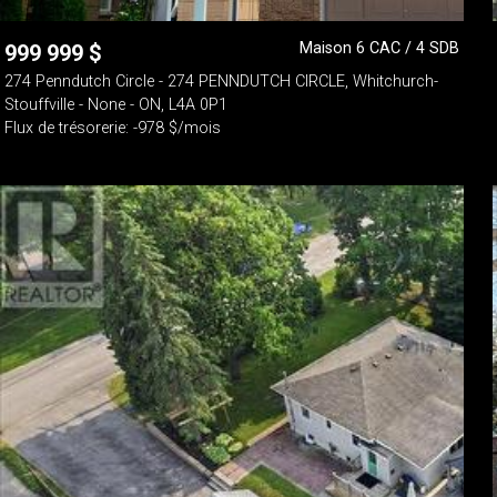
Maison 6 CAC / 4 SDB
999 999
$
274 Penndutch Circle - 274 PENNDUTCH CIRCLE, Whitchurch-
Stouffville - None - ON, L4A 0P1
Flux de trésorerie: -978 $/mois