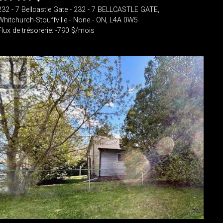
232 - 7 Bellcastle Gate - 232 - 7 BELLCASTLE GATE,
Whitchurch-Stouffville - None - ON, L4A 0W5
Flux de trésorerie: -790 $/mois