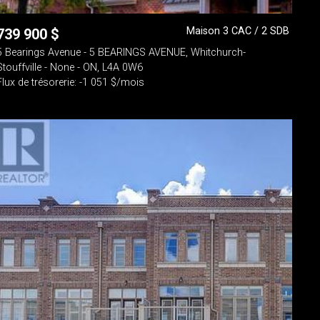
Maison 3 CAC / 2 SDB
739 900
$
5 Bearings Avenue - 5 BEARINGS AVENUE, Whitchurch-
Stouffville - None - ON, L4A 0W6
Flux de trésorerie: -1 051 $/mois