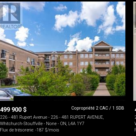
Copropriété 2 CAC / 1 SDB
499 900
$
226 - 481 Rupert Avenue - 226 - 481 RUPERT AVENUE,
Whitchurch-Stouffville - None - ON, L4A 1Y7
Flux de trésorerie: -187 $/mois