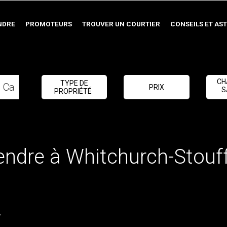
NDRE
PROMOTEURS
TROUVER UN COURTIER
CONSEILS ET AS
CH
TYPE DE
PRIX
S
PROPRIÉTÉ
endre à Whitchurch-Stouff
.