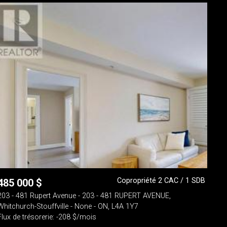
Copropriété 2 CAC / 1 SDB
485 000
$
203 - 481 Rupert Avenue - 203 - 481 RUPERT AVENUE,
Whitchurch-Stouffville - None - ON, L4A 1Y7
Flux de trésorerie: -208 $/mois