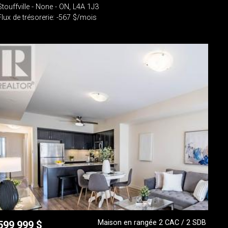
Stouffville - None - ON, L4A 1J3
Flux de trésorerie: -567 $/mois
Maison en rangée 2 CAC / 2 SDB
599 999
$