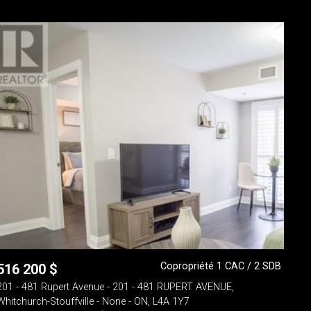
Copropriété 1 CAC / 2 SDB
516 200
$
201 - 481 Rupert Avenue - 201 - 481 RUPERT AVENUE,
Whitchurch-Stouffville - None - ON, L4A 1Y7