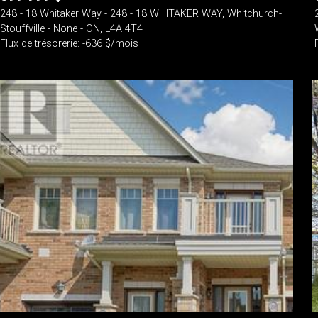
248 - 18 Whitaker Way - 248 - 18 WHITAKER WAY, Whitchurch-
Stouffville - None - ON, L4A 4T4
Flux de trésorerie: -636 $/mois