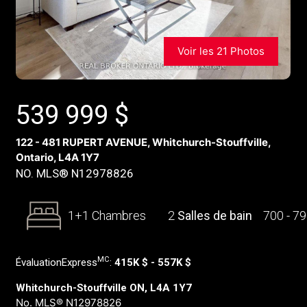
Voir les 21 Photos
539 999
$
122 - 481 RUPERT AVENUE, Whitchurch-Stouffville,
Ontario, L4A 1Y7
NO. MLS® N12978826
1+1 Chambres
2
Salles de bain
700 - 7
MC
ÉvaluationExpress
:
415K $ - 557K $
Whitchurch-Stouffville ON, L4A 1Y7
No. MLS® N12978826