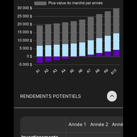
RENDEMENTS POTENTIELS
Année
1
Année
2
Année
3
A