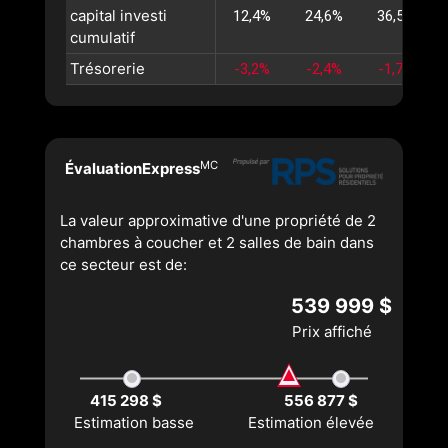
capital investi
12,4%
24,6%
36,5%
cumulatif
Trésorerie
-3,2%
-2,4%
-1,7%
MC
ÉvaluationExpress
La valeur approximative d'une propriété de 2
chambres à coucher et 2 salles de bain dans
ce secteur est de:
539 999 $
Prix affiché
415 298 $
556 877 $
Estimation basse
Estimation élevée