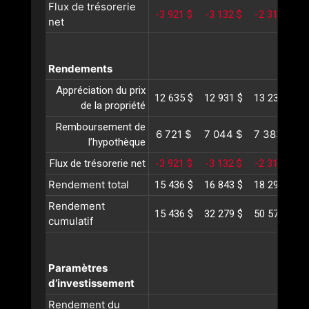
Flux de trésorerie
-3 921 $
-3 132 $
-2 318 $
-
net
Rendements
Appréciation du prix
12 635 $
12 931 $
13 234 $
1
de la propriété
Remboursement de
6 721 $
7 044 $
7 383 $
l’hypothèque
Flux de trésorerie net
-3 921 $
-3 132 $
-2 318 $
-
Rendement total
15 436 $
16 843 $
18 298 $
1
Rendement
15 436 $
32 279 $
50 577 $
7
cumulatif
Paramètres
d’investissement
Rendement du