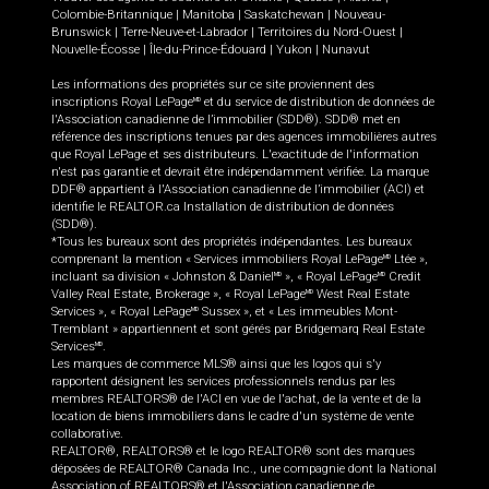
Colombie-Britannique
|
Manitoba
|
Saskatchewan
|
Nouveau-
Brunswick
|
Terre-Neuve-et-Labrador
|
Territoires du Nord-Ouest
|
Nouvelle-Écosse
|
Île-du-Prince-Édouard
|
Yukon
|
Nunavut
Les informations des propriétés sur ce site proviennent des
inscriptions Royal LePage
et du service de distribution de données de
MD
l'Association canadienne de l’immobilier (SDD®). SDD® met en
référence des inscriptions tenues par des agences immobilières autres
que Royal LePage et ses distributeurs. L'exactitude de l'information
n'est pas garantie et devrait être indépendamment vérifiée. La marque
DDF® appartient à l'Association canadienne de l’immobilier (ACI) et
identifie le REALTOR.ca Installation de distribution de données
(SDD®).
*Tous les bureaux sont des propriétés indépendantes. Les bureaux
comprenant la mention « Services immobiliers Royal LePage
Ltée »,
MD
incluant sa division « Johnston & Daniel
», « Royal LePage
Credit
MD
MD
Valley Real Estate, Brokerage », « Royal LePage
West Real Estate
MD
Services », « Royal LePage
Sussex », et « Les immeubles Mont-
MD
Tremblant » appartiennent et sont gérés par Bridgemarq Real Estate
Services
.
MD
Les marques de commerce MLS® ainsi que les logos qui s'y
rapportent désignent les services professionnels rendus par les
membres REALTORS® de l'ACI en vue de l'achat, de la vente et de la
location de biens immobiliers dans le cadre d'un système de vente
collaborative.
REALTOR®, REALTORS® et le logo REALTOR® sont des marques
déposées de REALTOR® Canada Inc., une compagnie dont la National
Association of REALTORS® et l'Association canadienne de