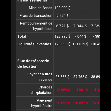
Investissements
Mise de fonds
108 000 $
-
-
Frais de transaction
9 274 $
-
-
Remboursement de
6 721 $
7 044 $
7 383 $
l’hypothèque
Total
123 995 $
7 044 $
7 383 $
Liquidités investies
123 995 $
131 039 $
138 422 $
1
Flux de trésorerie
de location
Loyer et autres
36 666 $
37 765 $
38 898 $
4
revenue
Charges
-13 689 $
-14 001 $
-14 320 $
-
d'exploitation
Paiement
-26 897 $
-26 897 $
-26 897 $
-
hypothécaire