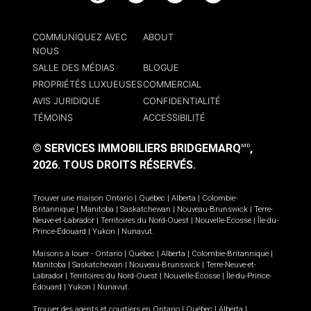
COMMUNIQUEZ AVEC
ABOUT
NOUS
SALLE DES MÉDIAS
BLOGUE
PROPRIÉTÉS LUXUEUSES
COMMERCIAL
AVIS JURIDIQUE
CONFIDENTIALITÉ
TÉMOINS
ACCESSIBILITÉ
© SERVICES IMMOBILIERS BRIDGEMARQ
,
MD
2026.
TOUS DROITS RÉSERVÉS.
Trouver une maison
Ontario
|
Québec
|
Alberta
|
Colombie-
Britannique
|
Manitoba
|
Saskatchewan
|
Nouveau-Brunswick
|
Terre-
Neuve-et-Labrador
|
Territoires du Nord-Ouest
|
Nouvelle-Écosse
|
Île-du-
Prince-Édouard
|
Yukon
|
Nunavut
.
Maisons à louer -
Ontario
|
Québec
|
Alberta
|
Colombie-Britannique
|
Manitoba
|
Saskatchewan
|
Nouveau-Brunswick
|
Terre-Neuve-et-
Labrador
|
Territoires du Nord-Ouest
|
Nouvelle-Écosse
|
Île-du-Prince-
Édouard
|
Yukon
|
Nunavut
.
Trouver des agents et courtiers en
Ontario
|
Québec
|
Alberta
|