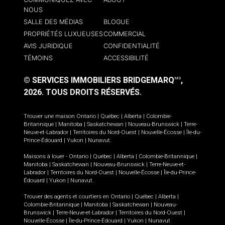
NOUS
SALLE DES MÉDIAS
BLOGUE
PROPRIÉTÉS LUXUEUSES
COMMERCIAL
AVIS JURIDIQUE
CONFIDENTIALITÉ
TÉMOINS
ACCESSIBILITÉ
© SERVICES IMMOBILIERS BRIDGEMARQ
,
MD
2026.
TOUS DROITS RÉSERVÉS.
Trouver une maison
Ontario
|
Québec
|
Alberta
|
Colombie-
Britannique
|
Manitoba
|
Saskatchewan
|
Nouveau-Brunswick
|
Terre-
Neuve-et-Labrador
|
Territoires du Nord-Ouest
|
Nouvelle-Écosse
|
Île-du-
Prince-Édouard
|
Yukon
|
Nunavut
.
Maisons à louer -
Ontario
|
Québec
|
Alberta
|
Colombie-Britannique
|
Manitoba
|
Saskatchewan
|
Nouveau-Brunswick
|
Terre-Neuve-et-
Labrador
|
Territoires du Nord-Ouest
|
Nouvelle-Écosse
|
Île-du-Prince-
Édouard
|
Yukon
|
Nunavut
.
Trouver des agents et courtiers en
Ontario
|
Québec
|
Alberta
|
Colombie-Britannique
|
Manitoba
|
Saskatchewan
|
Nouveau-
Brunswick
|
Terre-Neuve-et-Labrador
|
Territoires du Nord-Ouest
|
Nouvelle-Écosse
|
Île-du-Prince-Édouard
|
Yukon
|
Nunavut