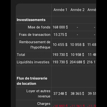
Année
1
Année
2
Année
3
A
Investissements
Mise de fonds
168 000 $
-
-
Frais de transaction
15 275 $
-
-
Remboursement de
10 455 $
10 958 $
11 484 $
1
l’hypothèque
Total
193 730 $
10 958 $
11 484 $
1
Liquidités investies
193 730 $
204 688 $
216 173 $
2
Flux de trésorerie
de location
Loyer et autres
37 248 $
38 365 $
39 516 $
4
revenue
Charges
-10 992 $
-11 261 $
-11 538 $
-