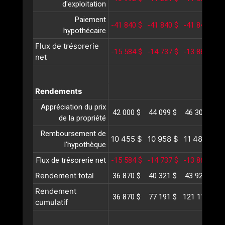
d'exploitation
Paiement
-41 840 $
-41 840 $
-41 840 $
-
hypothécaire
Flux de trésorerie
-15 584 $
-14 737 $
-13 862 $
-
net
Rendements
Appréciation du prix
42 000 $
44 099 $
46 305 $
4
de la propriété
Remboursement de
10 455 $
10 958 $
11 484 $
1
l’hypothèque
Flux de trésorerie net
-15 584 $
-14 737 $
-13 862 $
-
Rendement total
36 870 $
40 321 $
43 927 $
4
Rendement
36 870 $
77 191 $
121 118 $
1
cumulatif