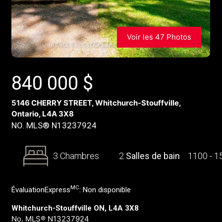
Voir les 47 Photos
840 000
$
5146 CHERRY STREET, Whitchurch-Stouffville,
Ontario, L4A 3X8
NO. MLS® N13237924
3 Chambres
2
Salles de bain
1100 - 
MC
ÉvaluationExpress
:
Non disponible
Whitchurch-Stouffville ON, L4A 3X8
No. MLS® N13237924