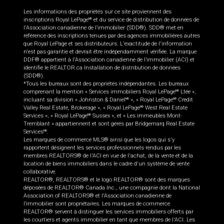
Les informations des propriétés sur ce site proviennent des
inscriptions Royal LePage
et du service de distribution de données de
MD
l'Association canadienne de l’immobilier (SDD®). SDD® met en
référence des inscriptions tenues par des agences immobilières autres
que Royal LePage et ses distributeurs. L'exactitude de l'information
n'est pas garantie et devrait être indépendamment vérifiée. La marque
DDF® appartient à l'Association canadienne de l’immobilier (ACI) et
identifie le REALTOR.ca Installation de distribution de données
(SDD®).
*Tous les bureaux sont des propriétés indépendantes. Les bureaux
comprenant la mention « Services immobiliers Royal LePage
Ltée »,
MD
incluant sa division « Johnston & Daniel
», « Royal LePage
Credit
MD
MD
Valley Real Estate, Brokerage », « Royal LePage
West Real Estate
MD
Services », « Royal LePage
Sussex », et « Les immeubles Mont-
MD
Tremblant » appartiennent et sont gérés par Bridgemarq Real Estate
Services
.
MD
Les marques de commerce MLS® ainsi que les logos qui s'y
rapportent désignent les services professionnels rendus par les
membres REALTORS® de l'ACI en vue de l'achat, de la vente et de la
location de biens immobiliers dans le cadre d'un système de vente
collaborative.
REALTOR®, REALTORS® et le logo REALTOR® sont des marques
déposées de REALTOR® Canada Inc., une compagnie dont la National
Association of REALTORS® et l'Association canadienne de
l’immobilier sont propriétaires. Les marques de commerce
REALTOR® servent à distinguer les services immobiliers offerts par
les courtiers et agents immobilier en tant que membres de l'ACI. Les