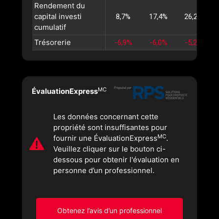
Rendement du
capital investi
8,7%
17,4%
26,2%
cumulatif
Trésorerie
-6,9%
-6,0%
-5,2%
MC
ÉvaluationExpress
Les données concernant cette
propriété sont insuffisantes pour
MC
fournir une ÉvaluationExpress
.
Veuillez cliquer sur le bouton ci-
dessous pour obtenir l'évaluation en
personne d’un professionnel.
Obtenez l’avis d’un professionnel