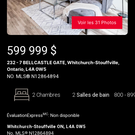
Voir les 31 Photos
599 999
$
232 - 7 BELLCASTLE GATE, Whitchurch-Stouffville,
Ontario, L4A 0W5
NO. MLS® N12864894
2 Chambres
2
Salles de bain
800 - 89
MC
ÉvaluationExpress
:
Non disponible
Whitchurch-Stouffville ON, L4A 0W5
No. MLS® N12864894