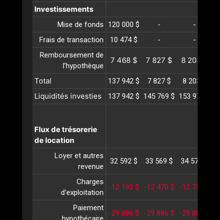
Investissements
Mise de fonds
120 000 $
-
-
Frais de transaction
10 474 $
-
-
Remboursement de
7 468 $
7 827 $
8 203 $
l’hypothèque
Total
137 942 $
7 827 $
8 203 $
Liquidités investies
137 942 $
145 769 $
153 972 $
1
Flux de trésorerie
de location
Loyer et autres
32 592 $
33 569 $
34 576 $
3
revenue
Charges
-12 193 $
-12 470 $
-12 754 $
-
d'exploitation
Paiement
-29 886 $
-29 886 $
-29 886 $
-
hypothécaire