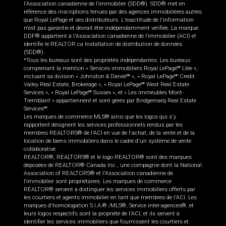
l'Association canadienne de l’immobilier (SDD®). SDD® met en
référence des inscriptions tenues par des agences immobilières autres
que Royal LePage et ses distributeurs. L'exactitude de l'information
n'est pas garantie et devrait être indépendamment vérifiée. La marque
DDF® appartient à l'Association canadienne de l’immobilier (ACI) et
identifie le REALTOR.ca Installation de distribution de données
(SDD®).
*Tous les bureaux sont des propriétés indépendantes. Les bureaux
comprenant la mention « Services immobiliers Royal LePage
Ltée »,
MD
incluant sa division « Johnston & Daniel
», « Royal LePage
Credit
MD
MD
Valley Real Estate, Brokerage », « Royal LePage
West Real Estate
MD
Services », « Royal LePage
Sussex », et « Les immeubles Mont-
MD
Tremblant » appartiennent et sont gérés par Bridgemarq Real Estate
Services
.
MD
Les marques de commerce MLS® ainsi que les logos qui s'y
rapportent désignent les services professionnels rendus par les
membres REALTORS® de l'ACI en vue de l'achat, de la vente et de la
location de biens immobiliers dans le cadre d'un système de vente
collaborative.
REALTOR®, REALTORS® et le logo REALTOR® sont des marques
déposées de REALTOR® Canada Inc., une compagnie dont la National
Association of REALTORS® et l'Association canadienne de
l’immobilier sont propriétaires. Les marques de commerce
REALTOR® servent à distinguer les services immobiliers offerts par
les courtiers et agents immobilier en tant que membres de l'ACI. Les
marques d'homologation S.I.A.® /MLS®, Service inter-agences®, et
leurs logos respectifs sont la propriété de l'ACI, et ils servent à
identifier les services immobiliers que fournissent les courtiers et