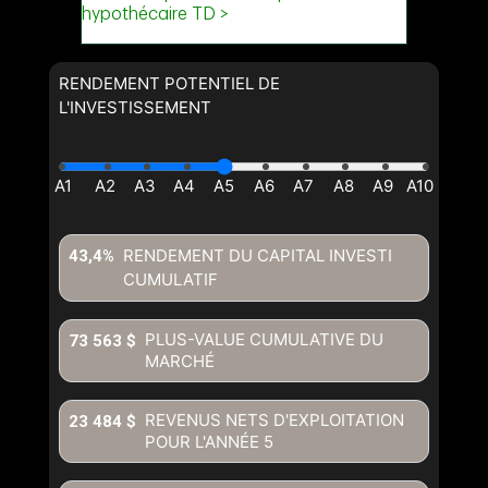
RENDEMENT POTENTIEL DE
L'INVESTISSEMENT
RENDEMENT DU CAPITAL INVESTI
43,4%
CUMULATIF
PLUS-VALUE CUMULATIVE DU
73 563 $
MARCHÉ
REVENUS NETS D'EXPLOITATION
23 484 $
POUR L'ANNÉE
5