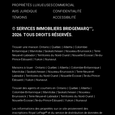
PROPRIÉTÉS LUXUEUSES
COMMERCIAL
AVIS JURIDIQUE
CONFIDENTIALITÉ
TÉMOINS
ACCESSIBILITÉ
© SERVICES IMMOBILIERS BRIDGEMARQ
,
MD
2026.
TOUS DROITS RÉSERVÉS.
Trouver une maison
Ontario
|
Québec
|
Alberta
|
Colombie-
Britannique
|
Manitoba
|
Saskatchewan
|
Nouveau-Brunswick
|
Terre-
Neuve-et-Labrador
|
Territoires du Nord-Ouest
|
Nouvelle-Écosse
|
Île-du-
Prince-Édouard
|
Yukon
|
Nunavut
.
Maisons à louer -
Ontario
|
Québec
|
Alberta
|
Colombie-Britannique
|
Manitoba
|
Saskatchewan
|
Nouveau-Brunswick
|
Terre-Neuve-et-
Labrador
|
Territoires du Nord-Ouest
|
Nouvelle-Écosse
|
Île-du-Prince-
Édouard
|
Yukon
|
Nunavut
.
Trouver des agents et courtiers en
Ontario
|
Québec
|
Alberta
|
Colombie-Britannique
|
Manitoba
|
Saskatchewan
|
Nouveau-
Brunswick
|
Terre-Neuve-et-Labrador
|
Territoires du Nord-Ouest
|
Nouvelle-Écosse
|
Île-du-Prince-Édouard
|
Yukon
|
Nunavut
Les informations des propriétés sur ce site proviennent des
inscriptions Royal LePage
et du service de distribution de données de
MD