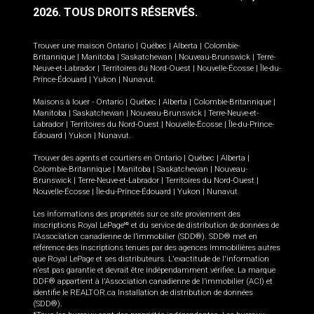
2026.
TOUS DROITS RÉSERVÉS.
Trouver une maison
Ontario
|
Québec
|
Alberta
|
Colombie-
Britannique
|
Manitoba
|
Saskatchewan
|
Nouveau-Brunswick
|
Terre-
Neuve-et-Labrador
|
Territoires du Nord-Ouest
|
Nouvelle-Écosse
|
Île-du-
Prince-Édouard
|
Yukon
|
Nunavut
.
Maisons à louer -
Ontario
|
Québec
|
Alberta
|
Colombie-Britannique
|
Manitoba
|
Saskatchewan
|
Nouveau-Brunswick
|
Terre-Neuve-et-
Labrador
|
Territoires du Nord-Ouest
|
Nouvelle-Écosse
|
Île-du-Prince-
Édouard
|
Yukon
|
Nunavut
.
Trouver des agents et courtiers en
Ontario
|
Québec
|
Alberta
|
Colombie-Britannique
|
Manitoba
|
Saskatchewan
|
Nouveau-
Brunswick
|
Terre-Neuve-et-Labrador
|
Territoires du Nord-Ouest
|
Nouvelle-Écosse
|
Île-du-Prince-Édouard
|
Yukon
|
Nunavut
Les informations des propriétés sur ce site proviennent des
inscriptions Royal LePage
et du service de distribution de données de
MD
l'Association canadienne de l’immobilier (SDD®). SDD® met en
référence des inscriptions tenues par des agences immobilières autres
que Royal LePage et ses distributeurs. L'exactitude de l'information
n'est pas garantie et devrait être indépendamment vérifiée. La marque
DDF® appartient à l'Association canadienne de l’immobilier (ACI) et
identifie le REALTOR.ca Installation de distribution de données
(SDD®).