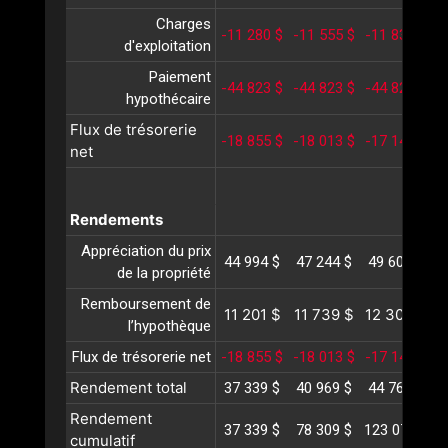
Charges
-11 280 $
-11 555 $
-11 838 $
-
d'exploitation
Paiement
-44 823 $
-44 823 $
-44 823 $
-
hypothécaire
Flux de trésorerie
-18 855 $
-18 013 $
-17 145 $
-
net
Rendements
Appréciation du prix
44 994 $
47 244 $
49 606 $
5
de la propriété
Remboursement de
11 201 $
11 739 $
12 303 $
1
l’hypothèque
Flux de trésorerie net
-18 855 $
-18 013 $
-17 145 $
-
Rendement total
37 339 $
40 969 $
44 764 $
4
Rendement
37 339 $
78 309 $
123 074 $
1
cumulatif