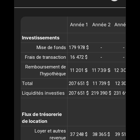
Année
1
Année
2
Année
3
A
Investissements
Mise de fonds
179 978 $
-
-
Frais de transaction
16 472 $
-
-
Remboursement de
11 201 $
11 739 $
12 303 $
1
l’hypothèque
Total
207 651 $
11 739 $
12 303 $
1
Liquidités investies
207 651 $
219 390 $
231 694 $
2
Flux de trésorerie
de location
Loyer et autres
37 248 $
38 365 $
39 516 $
4
revenue