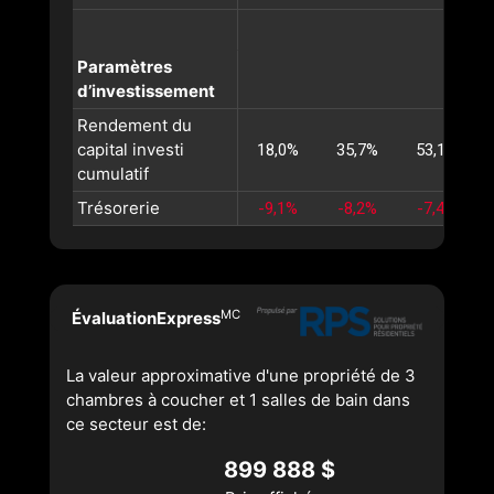
Paramètres
d’investissement
Rendement du
capital investi
18,0%
35,7%
53,1%
cumulatif
Trésorerie
-9,1%
-8,2%
-7,4%
MC
ÉvaluationExpress
La valeur approximative d'une propriété de 3
chambres à coucher et 1 salles de bain dans
ce secteur est de:
899 888 $