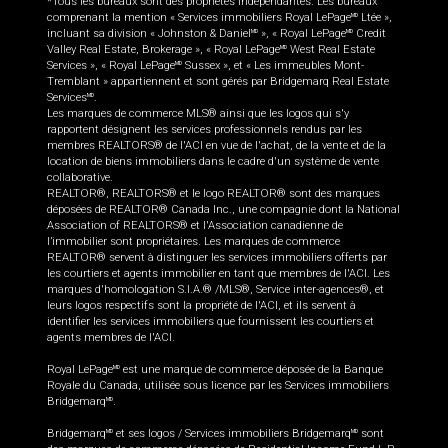
*Tous les bureaux sont des propriétés indépendantes. Les bureaux
comprenant la mention « Services immobiliers Royal LePage
Ltée »,
MD
incluant sa division « Johnston & Daniel
», « Royal LePage
Credit
MD
MD
Valley Real Estate, Brokerage », « Royal LePage
West Real Estate
MD
Services », « Royal LePage
Sussex », et « Les immeubles Mont-
MD
Tremblant » appartiennent et sont gérés par Bridgemarq Real Estate
Services
.
MD
Les marques de commerce MLS® ainsi que les logos qui s'y
rapportent désignent les services professionnels rendus par les
membres REALTORS® de l'ACI en vue de l'achat, de la vente et de la
location de biens immobiliers dans le cadre d'un système de vente
collaborative.
REALTOR®, REALTORS® et le logo REALTOR® sont des marques
déposées de REALTOR® Canada Inc., une compagnie dont la National
Association of REALTORS® et l'Association canadienne de
l’immobilier sont propriétaires. Les marques de commerce
REALTOR® servent à distinguer les services immobiliers offerts par
les courtiers et agents immobilier en tant que membres de l'ACI. Les
marques d'homologation S.I.A.® /MLS®, Service inter-agences®, et
leurs logos respectifs sont la propriété de l'ACI, et ils servent à
identifier les services immobiliers que fournissent les courtiers et
agents membres de l'ACI.
Royal LePage
est une marque de commerce déposée de la Banque
MD
Royale du Canada, utilisée sous licence par les Services immobiliers
Bridgemarq
.
MD
Bridgemarq
et ses logos / Services immobiliers Bridgemarq
sont
MD
MD