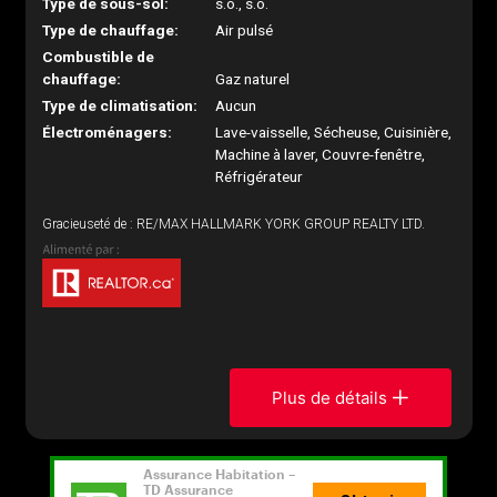
Type de sous-sol:
s.o., s.o.
Type de chauffage:
Air pulsé
Combustible de
chauffage:
Gaz naturel
Type de climatisation:
Aucun
Électroménagers:
Lave-vaisselle, Sécheuse, Cuisinière,
Machine à laver, Couvre-fenêtre,
Réfrigérateur
Gracieuseté de : RE/MAX HALLMARK YORK GROUP REALTY LTD.
Plus de détails