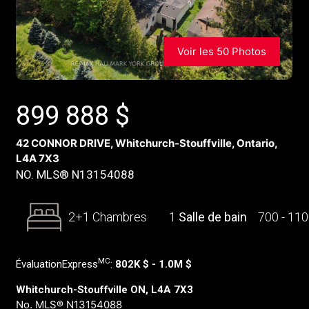
Voir les 50 Photos
899 888
$
42 CONNOR DRIVE, Whitchurch-Stouffville, Ontario,
L4A 7X3
NO. MLS® N13154088
2+1 Chambres
1
Salle de bain
700 - 11
MC
ÉvaluationExpress
:
802K $ - 1.0M $
Whitchurch-Stouffville ON, L4A 7X3
No. MLS® N13154088