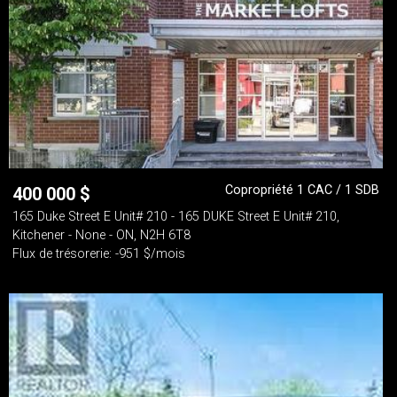
Copropriété 1 CAC / 1 SDB
400 000
$
165 Duke Street E Unit# 210 - 165 DUKE Street E Unit# 210,
Kitchener - None - ON, N2H 6T8
Flux de trésorerie: -951 $/mois