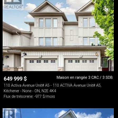
Maison en rangée 3 CAC / 3 SDB
649 999
$
110 Activa Avenue Unit# A5 - 110 ACTIVA Avenue Unit# A5,
Kitchener - None - ON, N2E 4K4
Flux de trésorerie: -977 $/mois