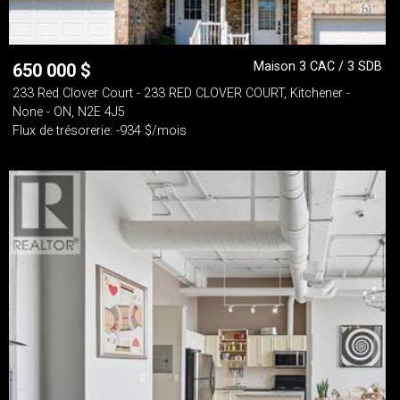
Maison 3 CAC / 3 SDB
650 000
$
233 Red Clover Court - 233 RED CLOVER COURT, Kitchener -
None - ON, N2E 4J5
Flux de trésorerie: -934 $/mois