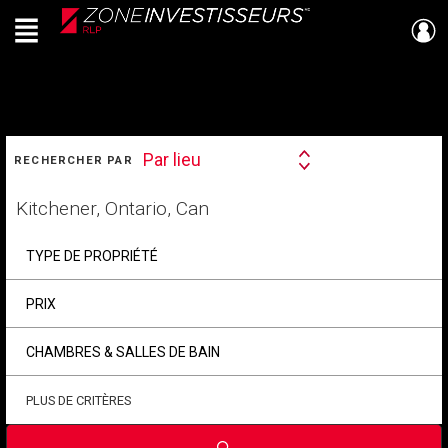
Menu
Live
En Direct
RECHERCHER
Par lieu
RECHERCHER PAR
Search
By
Trouvez
votre
foyer
TYPE DE PROPRIÉTÉ
PRIX
CHAMBRES & SALLES DE BAIN
PLUS DE CRITÈRES
Soumettre