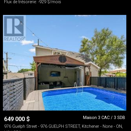
Flux de trésorerie: -929 $/mois
Maison 3 CAC / 3 SDB
649 000
$
976 Guelph Street - 976 GUELPH STREET, Kitchener - None - ON,