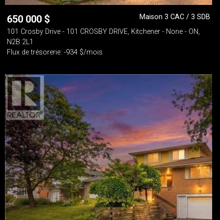
Maison 3 CAC / 3 SDB
650 000
$
101 Crosby Drive - 101 CROSBY DRIVE, Kitchener - None - ON,
N2B 2L1
Flux de trésorerie: -934 $/mois