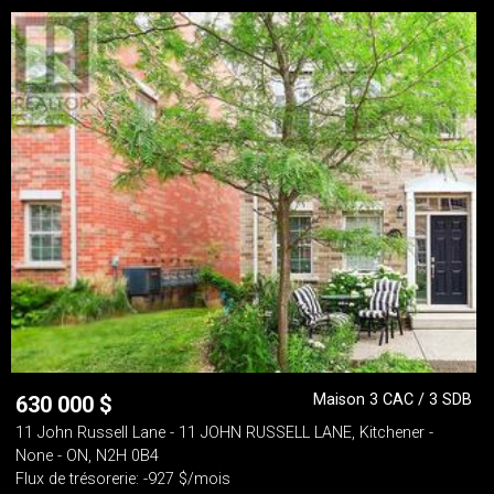
Maison 3 CAC / 3 SDB
630 000
$
11 John Russell Lane - 11 JOHN RUSSELL LANE, Kitchener -
None - ON, N2H 0B4
Flux de trésorerie: -927 $/mois