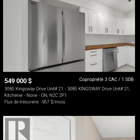
Copropriété 3 CAC / 1 SDB
549 000
$
3085 Kingsway Drive Unit# 21 - 3085 KINGSWAY Drive Unit# 21,
Kitchener - None - ON, N2C 2P1
Flux de trésorerie: -957 $/mois