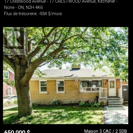
17 Crestwood Avenue - 17 CRESTWOOD Avenue, Kitchener -
None - ON, N2H 4K6
Flux de trésorerie: -934 $/mois
Maison 3 CAC / 2 SDB
650 000
$