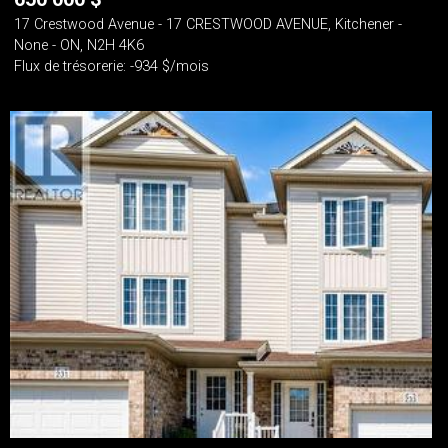
17 Crestwood Avenue - 17 CRESTWOOD AVENUE, Kitchener -
None - ON, N2H 4K6
Flux de trésorerie: -934 $/mois