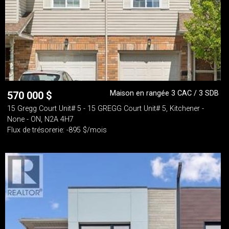
Maison en rangée 3 CAC / 3 SDB
570 000
$
15 Gregg Court Unit# 5 - 15 GREGG Court Unit# 5, Kitchener -
None - ON, N2A 4H7
Flux de trésorerie: -895 $/mois