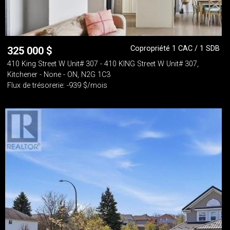
Copropriété 1 CAC / 1 SDB
325 000
$
410 King Street W Unit# 307 - 410 KING Street W Unit# 307,
Kitchener - None - ON, N2G 1C3
Flux de trésorerie: -939 $/mois