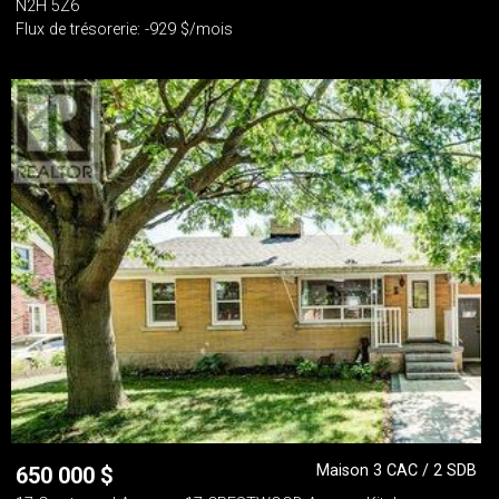
N2H 5Z6
Flux de trésorerie: -929 $/mois
Maison 3 CAC / 2 SDB
650 000
$