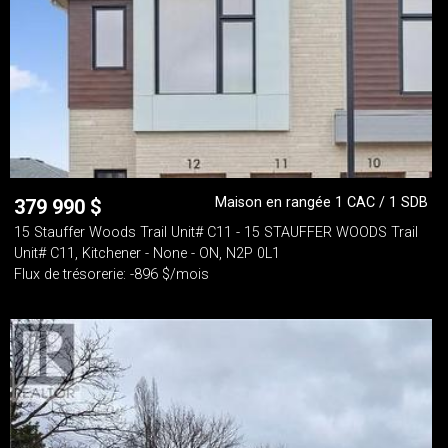
Maison en rangée 1 CAC / 1 SDB
379 990
$
15 Stauffer Woods Trail Unit# C11 - 15 STAUFFER WOODS Trail
Unit# C11, Kitchener - None - ON, N2P 0L1
Flux de trésorerie: -896 $/mois