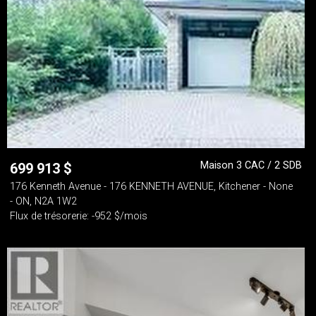
Maison 3 CAC / 2 SDB
699 913
$
176 Kenneth Avenue - 176 KENNETH AVENUE, Kitchener - None
- ON, N2A 1W2
Flux de trésorerie: -952 $/mois