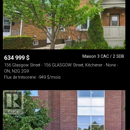
Maison 3 CAC / 2 SDB
634 999
$
156 Glasgow Street - 156 GLASGOW Street, Kitchener - None -
ON, N2G 2G9
Flux de trésorerie: -949 $/mois