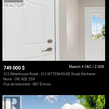
Maison 4 CAC / 2 SDB
749 000
$
312 Rittenhouse Road - 312 RITTENHOUSE Road, Kitchener -
None - ON, N2E 2S9
Flux de trésorerie: -967 $/mois