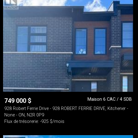
Maison 6 CAC / 4 SDB
749 000
$
928 Robert Ferrie Drive - 928 ROBERT FERRIE DRIVE, Kitchener -
None - ON, N2R 0P9
Flux de trésorerie: -925 $/mois