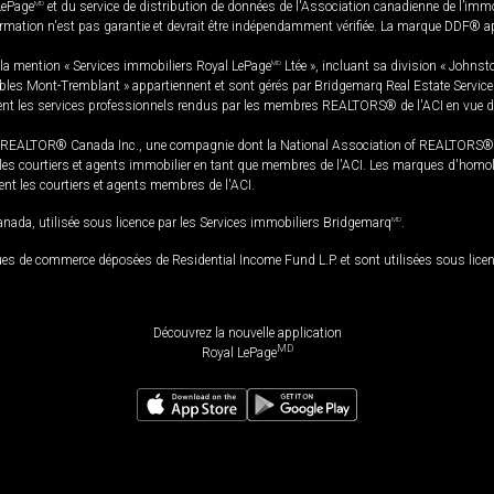
LePage
MD
et du service de distribution de données de l'Association canadienne de l’im
rmation n'est pas garantie et devrait être indépendamment vérifiée. La marque DDF® appa
la mention « Services immobiliers Royal LePage
MD
Ltée », incluant sa division « Johnst
bles Mont-Tremblant » appartiennent et sont gérés par Bridgemarq Real Estate Servic
 les services professionnels rendus par les membres REALTORS® de l'ACI en vue de l'a
TOR® Canada Inc., une compagnie dont la National Association of REALTORS® et l'
s courtiers et agents immobilier en tant que membres de l'ACI. Les marques d'homolog
ssent les courtiers et agents membres de l'ACI.
da, utilisée sous licence par les Services immobiliers Bridgemarq
MD
.
s de commerce déposées de Residential Income Fund L.P. et sont utilisées sous lice
Découvrez la nouvelle application
MD
Royal LePage