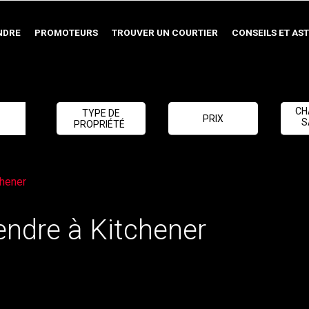
NDRE
PROMOTEURS
TROUVER UN COURTIER
CONSEILS ET AS
CH
TYPE DE
PRIX
S
PROPRIÉTÉ
chener
endre à Kitchener