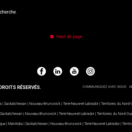
echerche.
Haut de page
Facebook
LinkedIn
YouTube
Instagram
ROITS RÉSERVÉS.
COMMUNIQUEZ AVEC NOUS
A
a
|
Saskatchewan
|
Nouveau-Brunswick
|
Terre-Neuve-et-Labrador
|
Territoires du Nord
Saskatchewan
|
Nouveau-Brunswick
|
Terre-Neuve-et-Labrador
|
Territoires du Nord-Ou
ique
|
Manitoba
|
Saskatchewan
|
Nouveau-Brunswick
|
Terre-Neuve-et-Labrador
|
Territ