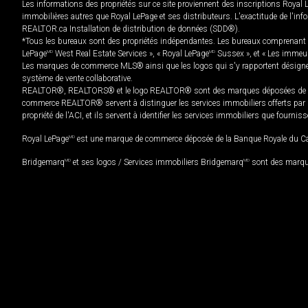
Les informations des propriétés sur ce site proviennent des inscriptions Royal 
immobilières autres que Royal LePage et ses distributeurs. L'exactitude de l'info
REALTOR.ca Installation de distribution de données (SDD®).
*Tous les bureaux sont des propriétés indépendantes. Les bureaux comprenant 
LePage
MD
West Real Estate Services », « Royal LePage
MD
Sussex », et « Les immeu
Les marques de commerce MLS® ainsi que les logos qui s'y rapportent désignent
système de vente collaborative.
REALTOR®, REALTORS® et le logo REALTOR® sont des marques déposées de REAL
commerce REALTOR® servent à distinguer les services immobiliers offerts par le
propriété de l'ACI, et ils servent à identifier les services immobiliers que fourni
Royal LePage
MD
est une marque de commerce déposée de la Banque Royale du Cana
Bridgemarq
MD
et ses logos / Services immobiliers Bridgemarq
MD
sont des marque