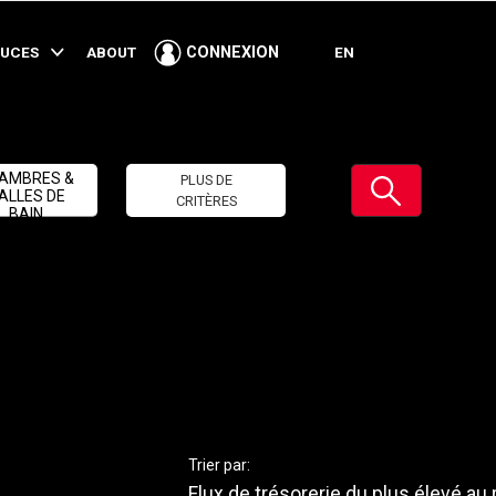
TUCES
ABOUT
EN
CONNEXION
Soumettre
AMBRES &
PLUS DE
ALLES DE
CRITÈRES
BAIN
Trier par:
Flux de trésorerie du plus élevé au