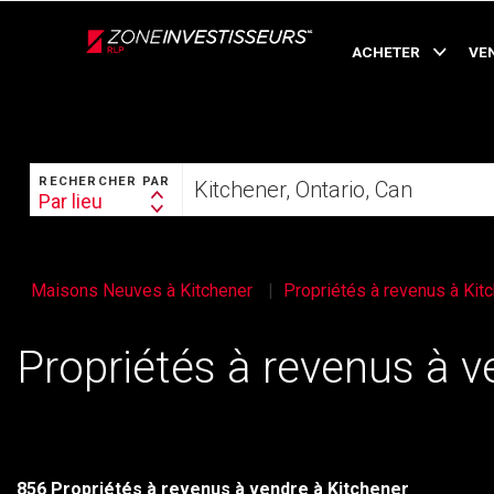
Live
En Direct
ACHETER
VE
RECHERCHER
Trouvez
RECHERCHER PAR
votre
Par lieu
Search
foyer
By
Maisons Neuves à Kitchener
Propriétés à revenus à Kit
Propriétés à revenus à v
856 Propriétés à revenus à vendre à Kitchener