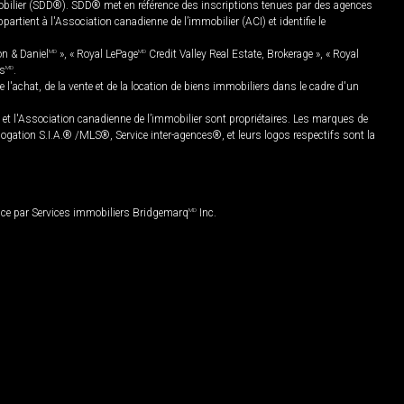
mobilier (SDD®). SDD® met en référence des inscriptions tenues par des agences
rtient à l'Association canadienne de l’immobilier (ACI) et identifie le
on & Daniel
MD
», « Royal LePage
MD
Credit Valley Real Estate, Brokerage », « Royal
es
MD
.
chat, de la vente et de la location de biens immobiliers dans le cadre d'un
Association canadienne de l’immobilier sont propriétaires. Les marques de
ation S.I.A.® /MLS®, Service inter-agences®, et leurs logos respectifs sont la
nce par Services immobiliers Bridgemarq
MD
Inc.