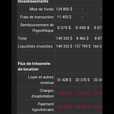
Investissements
Mise de fonds
129 800 $
-
-
Frais de transaction
11 455 $
-
-
Remboursement de
8 078 $
8 466 $
8 873 $
l’hypothèque
Total
149 333 $
8 466 $
8 873 $
Liquidités investies
149 333 $
157 799 $
166 673 $
1
Flux de trésorerie
de location
Loyer et autres
31 428 $
32 370 $
33 341 $
3
revenue
Charges
-9 252 $
-9 479 $
-9 712 $
-
d'exploitation
Paiement
-32 326 $
-32 326 $
-32 326 $
-
hypothécaire