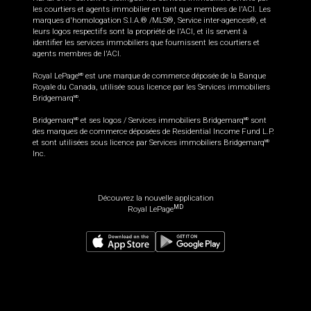
les courtiers et agents immobilier en tant que membres de l'ACI. Les
marques d'homologation S.I.A.® /MLS®, Service inter-agences®, et
leurs logos respectifs sont la propriété de l'ACI, et ils servent à
identifier les services immobiliers que fournissent les courtiers et
agents membres de l'ACI.
Royal LePage
est une marque de commerce déposée de la Banque
MD
Royale du Canada, utilisée sous licence par les Services immobiliers
Bridgemarq
.
MD
Bridgemarq
et ses logos / Services immobiliers Bridgemarq
sont
MD
MD
des marques de commerce déposées de Residential Income Fund L.P.
et sont utilisées sous licence par Services immobiliers Bridgemarq
MD
Inc.
Découvrez la nouvelle application
MD
Royal LePage
649 000
$
Planifier une visite
Demander plus d'information