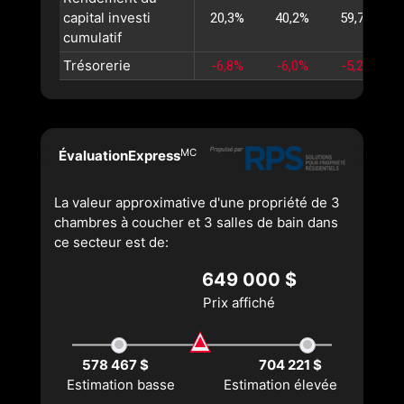
capital investi
20,3%
40,2%
59,7%
cumulatif
Trésorerie
-6,8%
-6,0%
-5,2%
MC
ÉvaluationExpress
La valeur approximative d'une propriété de 3
chambres à coucher et 3 salles de bain dans
ce secteur est de:
649 000 $
Prix affiché
578 467 $
704 221 $
Estimation basse
Estimation élevée