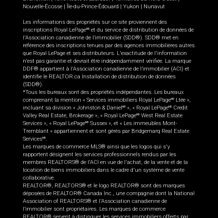
Nouvelle-Écosse
|
Île-du-Prince-Édouard
|
Yukon
|
Nunavut
Les informations des propriétés sur ce site proviennent des
inscriptions Royal LePage
et du service de distribution de données de
MD
l'Association canadienne de l’immobilier (SDD®). SDD® met en
référence des inscriptions tenues par des agences immobilières autres
que Royal LePage et ses distributeurs. L'exactitude de l'information
n'est pas garantie et devrait être indépendamment vérifiée. La marque
DDF® appartient à l'Association canadienne de l’immobilier (ACI) et
identifie le REALTOR.ca Installation de distribution de données
(SDD®).
*Tous les bureaux sont des propriétés indépendantes. Les bureaux
comprenant la mention « Services immobiliers Royal LePage
Ltée »,
MD
incluant sa division « Johnston & Daniel
», « Royal LePage
Credit
MD
MD
Valley Real Estate, Brokerage », « Royal LePage
West Real Estate
MD
Services », « Royal LePage
Sussex », et « Les immeubles Mont-
MD
Tremblant » appartiennent et sont gérés par Bridgemarq Real Estate
Services
.
MD
Les marques de commerce MLS® ainsi que les logos qui s'y
rapportent désignent les services professionnels rendus par les
membres REALTORS® de l'ACI en vue de l'achat, de la vente et de la
location de biens immobiliers dans le cadre d'un système de vente
collaborative.
REALTOR®, REALTORS® et le logo REALTOR® sont des marques
déposées de REALTOR® Canada Inc., une compagnie dont la National
Association of REALTORS® et l'Association canadienne de
l’immobilier sont propriétaires. Les marques de commerce
REALTOR® servent à distinguer les services immobiliers offerts par