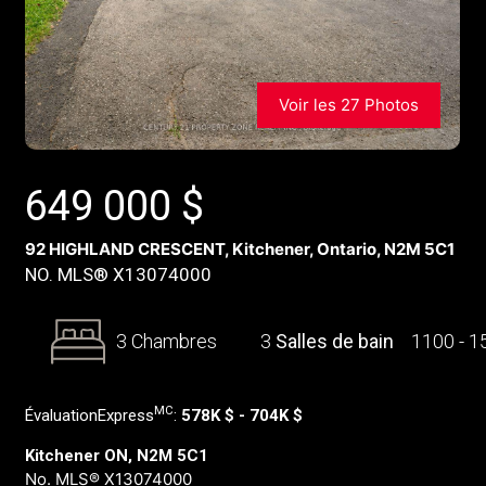
Voir les 27 Photos
649 000
$
92 HIGHLAND CRESCENT, Kitchener, Ontario, N2M 5C1
NO. MLS® X13074000
3 Chambres
3
Salles de bain
1100 - 
MC
ÉvaluationExpress
:
578K $ - 704K $
Kitchener ON, N2M 5C1
No. MLS® X13074000