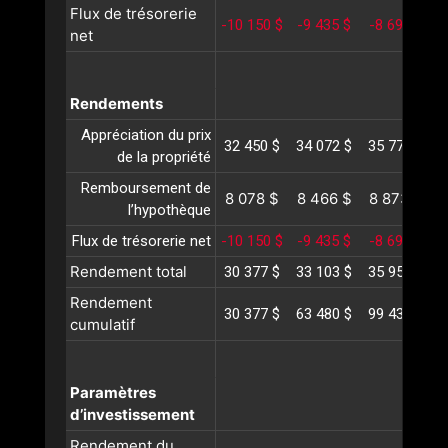
Flux de trésorerie
-10 150 $
-9 435 $
-8 697 $
-
net
Rendements
Appréciation du prix
32 450 $
34 072 $
35 776 $
3
de la propriété
Remboursement de
8 078 $
8 466 $
8 873 $
l’hypothèque
Flux de trésorerie net
-10 150 $
-9 435 $
-8 697 $
-
Rendement total
30 377 $
33 103 $
35 952 $
3
Rendement
30 377 $
63 480 $
99 433 $
1
cumulatif
Paramètres
d’investissement
Rendement du