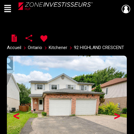
Menu
Live
En Direct
Accueil
Ontario
Kitchener
92 HIGHLAND CRESCENT
<
>