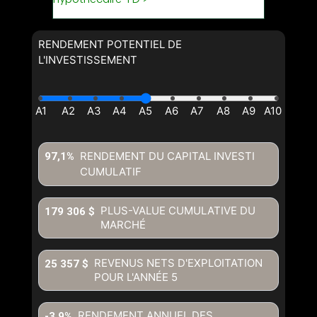
RENDEMENT POTENTIEL DE
L'INVESTISSEMENT
RENDEMENT DU CAPITAL INVESTI
97,1%
CUMULATIF
PLUS-VALUE CUMULATIVE DU
179 306 $
MARCHÉ
REVENUS NETS D'EXPLOITATION
25 357 $
POUR L'ANNÉE
5
RENDEMENT ANNUEL DES
-3,9%