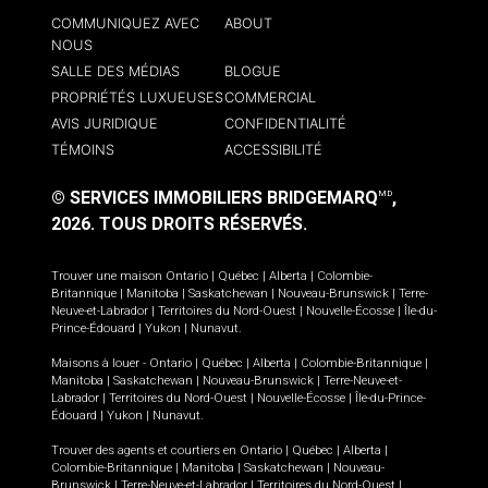
COMMUNIQUEZ AVEC
ABOUT
NOUS
SALLE DES MÉDIAS
BLOGUE
PROPRIÉTÉS LUXUEUSES
COMMERCIAL
AVIS JURIDIQUE
CONFIDENTIALITÉ
TÉMOINS
ACCESSIBILITÉ
© SERVICES IMMOBILIERS BRIDGEMARQ
,
MD
2026.
TOUS DROITS RÉSERVÉS.
Trouver une maison
Ontario
|
Québec
|
Alberta
|
Colombie-
Britannique
|
Manitoba
|
Saskatchewan
|
Nouveau-Brunswick
|
Terre-
Neuve-et-Labrador
|
Territoires du Nord-Ouest
|
Nouvelle-Écosse
|
Île-du-
Prince-Édouard
|
Yukon
|
Nunavut
.
Maisons à louer -
Ontario
|
Québec
|
Alberta
|
Colombie-Britannique
|
Manitoba
|
Saskatchewan
|
Nouveau-Brunswick
|
Terre-Neuve-et-
Labrador
|
Territoires du Nord-Ouest
|
Nouvelle-Écosse
|
Île-du-Prince-
Édouard
|
Yukon
|
Nunavut
.
Trouver des agents et courtiers en
Ontario
|
Québec
|
Alberta
|
Colombie-Britannique
|
Manitoba
|
Saskatchewan
|
Nouveau-
Brunswick
|
Terre-Neuve-et-Labrador
|
Territoires du Nord-Ouest
|