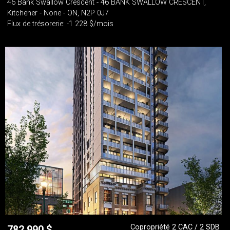
46 Bank Swallow Crescent - 46 BANK SWALLOW CRESCENT,
Kitchener - None - ON, N2P 0J7
Flux de trésorerie: -1 228 $/mois
Copropriété 2 CAC / 2 SDB
782 990
$