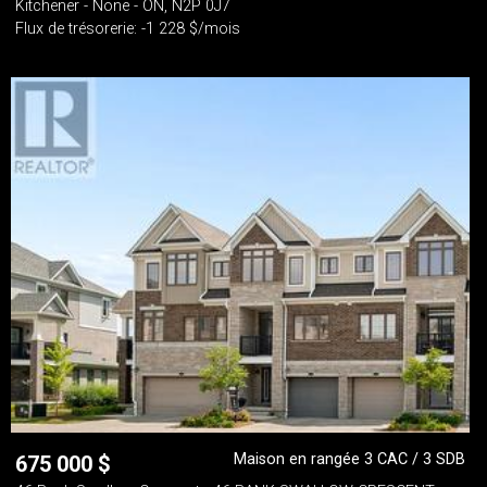
Kitchener - None - ON, N2P 0J7
Flux de trésorerie: -1 228 $/mois
Maison en rangée 3 CAC / 3 SDB
675 000
$