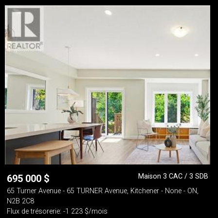
Maison 3 CAC / 3 SDB
695 000
$
65 Turner Avenue - 65 TURNER Avenue, Kitchener - None - ON,
N2B 2C8
Flux de trésorerie: -1 223 $/mois