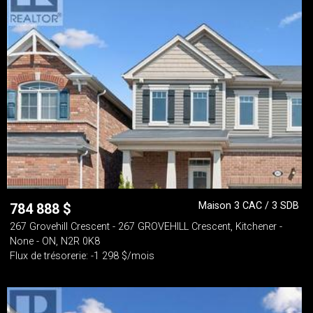
Maison 3 CAC / 3 SDB
784 888
$
267 Grovehill Crescent - 267 GROVEHILL Crescent, Kitchener -
None - ON, N2R 0K8
Flux de trésorerie: -1 298 $/mois