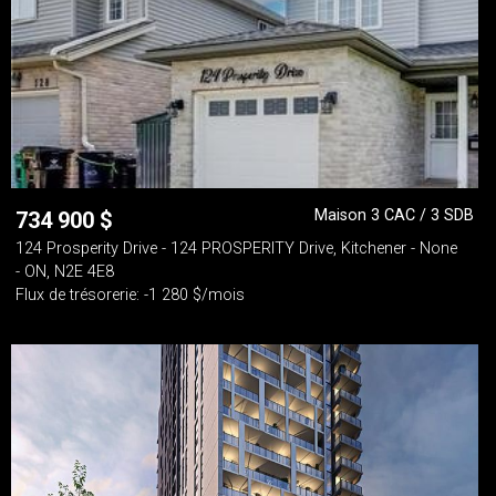
Maison 3 CAC / 3 SDB
734 900
$
124 Prosperity Drive - 124 PROSPERITY Drive, Kitchener - None
- ON, N2E 4E8
Flux de trésorerie: -1 280 $/mois