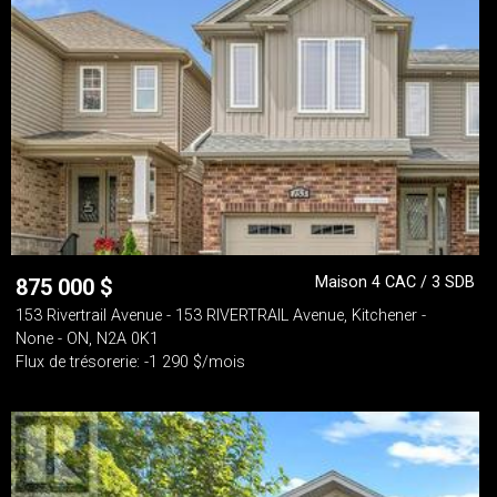
Maison 4 CAC / 3 SDB
875 000
$
153 Rivertrail Avenue - 153 RIVERTRAIL Avenue, Kitchener -
None - ON, N2A 0K1
Flux de trésorerie: -1 290 $/mois