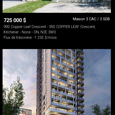
Maison 3 CAC / 3 SDB
725 000
$
992 Copper Leaf Crescent - 992 COPPER LEAF Crescent,
Kitchener - None - ON, N2E 3W3
Flux de trésorerie: -1 235 $/mois