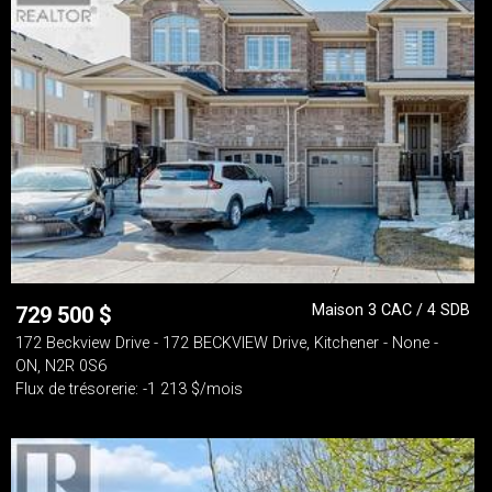
Maison 3 CAC / 4 SDB
729 500
$
172 Beckview Drive - 172 BECKVIEW Drive, Kitchener - None -
ON, N2R 0S6
Flux de trésorerie: -1 213 $/mois