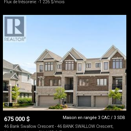
Flux de trésorerie: -1 226 $/mois
Maison en rangée 3 CAC / 3 SDB
675 000
$
46 Bank Swallow Crescent - 46 BANK SWALLOW Crescent,