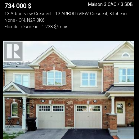
Maison 3 CAC / 3 SDB
734 000
$
13 Arbourview Crescent - 13 ARBOURVIEW Crescent, Kitchener -
None - ON, N2R 0K6
Flux de trésorerie: -1 233 $/mois