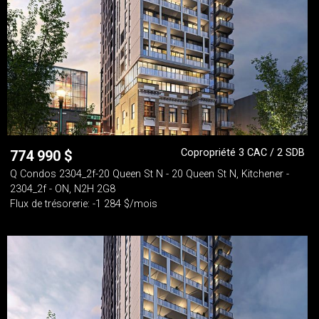
Copropriété 3 CAC / 2 SDB
774 990
$
Q Condos 2304_2f-20 Queen St N - 20 Queen St N, Kitchener -
2304_2f - ON, N2H 2G8
Flux de trésorerie: -1 284 $/mois