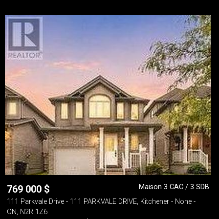
Maison 3 CAC / 3 SDB
769 000
$
111 Parkvale Drive - 111 PARKVALE DRIVE, Kitchener - None -
ON, N2R 1Z6