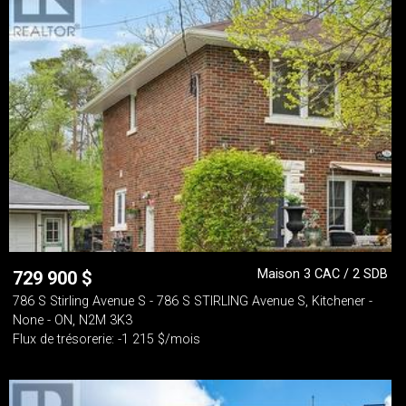
Maison 3 CAC / 2 SDB
729 900
$
786 S Stirling Avenue S - 786 S STIRLING Avenue S, Kitchener -
None - ON, N2M 3K3
Flux de trésorerie: -1 215 $/mois