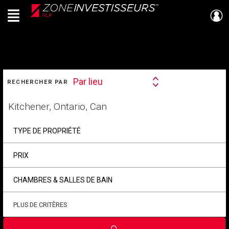
Menu
Live
En Direct
RECHERCHER
Par lieu
RECHERCHER PAR
Search
By
Trouvez
votre
foyer
TYPE DE PROPRIÉTÉ
PRIX
CHAMBRES & SALLES DE BAIN
PLUS DE CRITÈRES
Soumettre