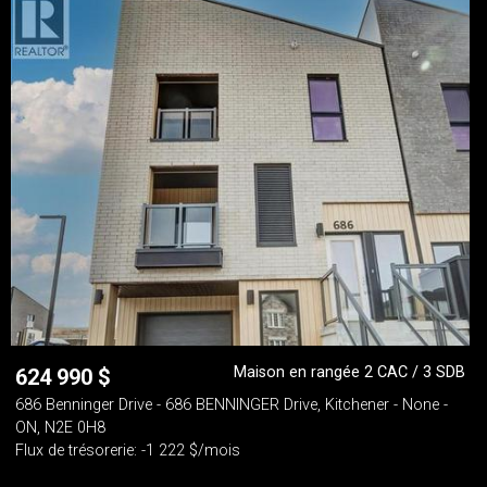
Maison en rangée 2 CAC / 3 SDB
624 990
$
686 Benninger Drive - 686 BENNINGER Drive, Kitchener - None -
ON, N2E 0H8
Flux de trésorerie: -1 222 $/mois