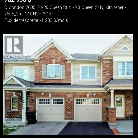
Q Condos 2605_2h-20 Queen St N - 20 Queen St N, Kitchener -
2605_2h - ON, N2H 2G8
Flux de trésorerie: -1 233 $/mois