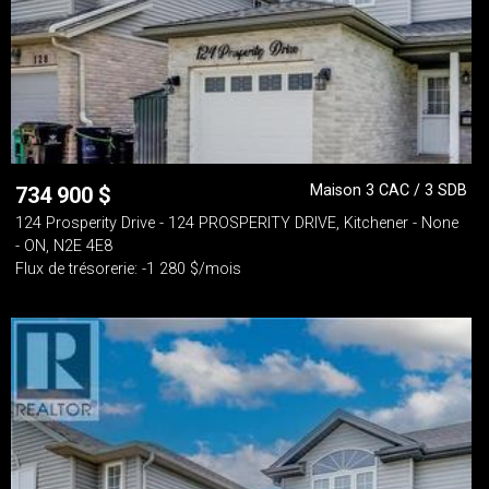
Maison 3 CAC / 3 SDB
734 900
$
124 Prosperity Drive - 124 PROSPERITY DRIVE, Kitchener - None
- ON, N2E 4E8
Flux de trésorerie: -1 280 $/mois