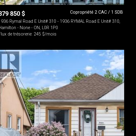
Copropriété 2 CAC / 1 SDB
379 850
$
1936 Rymal Road E Unit# 310 - 1936 RYMAL Road E Unit# 310,
Hamilton - None - ON, L0R 1P0
Flux de trésorerie: 245 $/mois