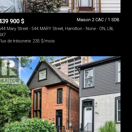
Maison 2 CAC / 1 SDB
439 900
$
544 Mary Street - 544 MARY Street, Hamilton - None - ON, L8L
4X7
Flux de trésorerie: 235 $/mois