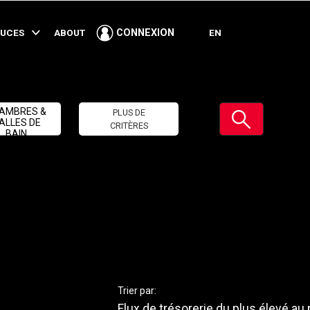
TUCES
ABOUT
EN
CONNEXION
Soumettre
AMBRES &
PLUS DE
ALLES DE
CRITÈRES
BAIN
Trier par:
Flux de trésorerie du plus élevé au