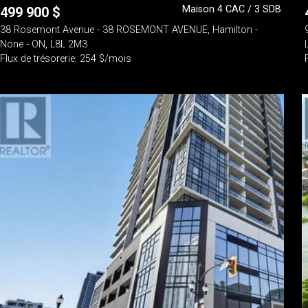
Maison 4 CAC / 3 SDB
499 900
$
38 Rosemont Avenue - 38 ROSEMONT AVENUE, Hamilton -
None - ON, L8L 2M3
Flux de trésorerie: 254 $/mois