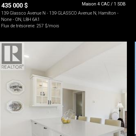
Maison 4 CAC / 1 SDB
435 000
$
139 Glassco Avenue N - 139 GLASSCO Avenue N, Hamilton -
None - ON, L8H 6A1
Flux de trésorerie: 257 $/mois