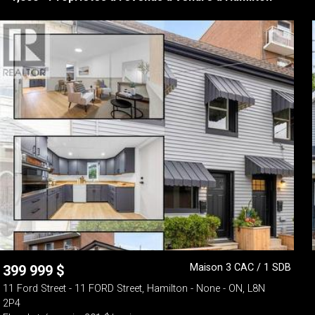
Maison 3 CAC / 1 SDB
399 999
$
11 Ford Street - 11 FORD Street, Hamilton - None - ON, L8N
2P4