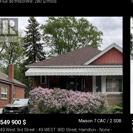
Flux de trésorerie: 280 $/mois
Maison 7 CAC / 2 SDB
549 900
$
49 West 3rd Street - 49 WEST 3RD Street, Hamilton - None -