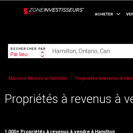
Live
En Direct
ACHETER
VE
RECHERCHER
Trouvez
RECHERCHER PAR
votre
Par lieu
Search
foyer
By
Maisons Neuves à Hamilton
Propriétés à revenus à Ham
Propriétés à revenus à 
1,000+ Propriétés à revenus à vendre à Hamilton