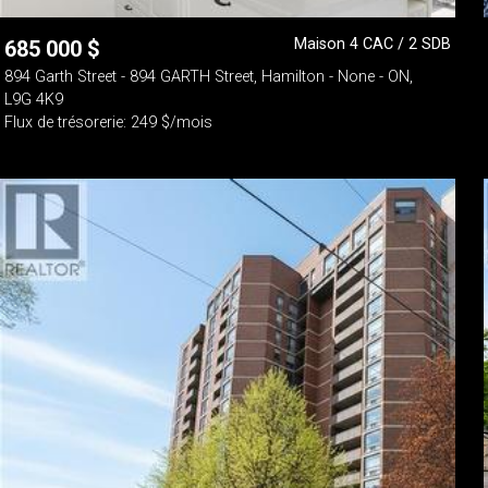
Maison 4 CAC / 2 SDB
685 000
$
894 Garth Street - 894 GARTH Street, Hamilton - None - ON,
L9G 4K9
Flux de trésorerie: 249 $/mois