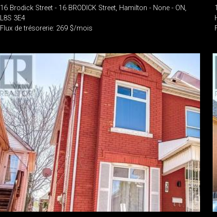
16 Brodick Street - 16 BRODICK Street, Hamilton - None - ON,
L8S 3E4
Flux de trésorerie: 269 $/mois