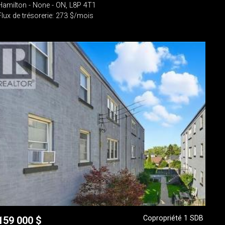
Hamilton - None - ON, L8P 4T1
Flux de trésorerie: 273 $/mois
Copropriété 1 SDB
159 000
$