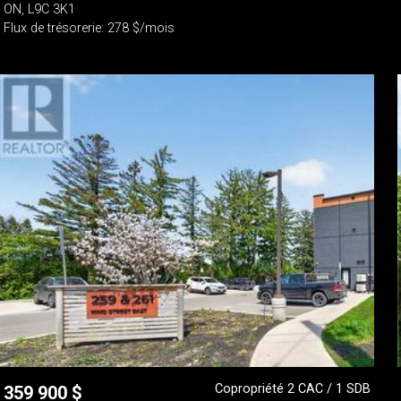
ON, L9C 3K1
Flux de trésorerie: 278 $/mois
Copropriété 2 CAC / 1 SDB
359 900
$