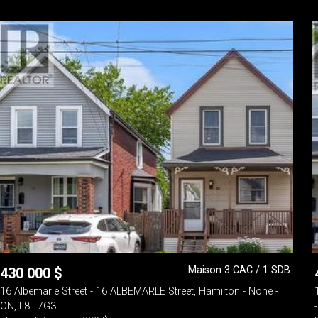
Maison 3 CAC / 1 SDB
430 000
$
16 Albemarle Street - 16 ALBEMARLE Street, Hamilton - None -
ON, L8L 7G3