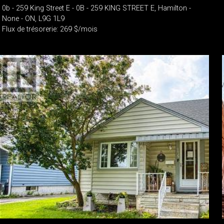
0b - 259 King Street E - 0B - 259 KING STREET E, Hamilton -
None - ON, L9G 1L9
Flux de trésorerie: 269 $/mois