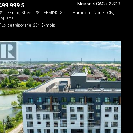
Maison 4 CAC / 2 SDB
499 999
$
99 Leeming Street - 99 LEEMING Street, Hamilton - None - ON,
L8L 5T5
Flux de trésorerie: 254 $/mois