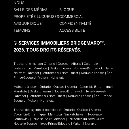
NOUS
SALLE DES MÉDIAS
BLOGUE
PROPRIÉTÉS LUXUEUSES
COMMERCIAL
AVIS JURIDIQUE
CONFIDENTIALITÉ
TÉMOINS
ACCESSIBILITÉ
© SERVICES IMMOBILIERS BRIDGEMARQ
,
MD
2026.
TOUS DROITS RÉSERVÉS.
Trouver une maison
Ontario
|
Québec
|
Alberta
|
Colombie-
Britannique
|
Manitoba
|
Saskatchewan
|
Nouveau-Brunswick
|
Terre-
Neuve-et-Labrador
|
Territoires du Nord-Ouest
|
Nouvelle-Écosse
|
Île-du-
Prince-Édouard
|
Yukon
|
Nunavut
.
Maisons à louer -
Ontario
|
Québec
|
Alberta
|
Colombie-Britannique
|
Manitoba
|
Saskatchewan
|
Nouveau-Brunswick
|
Terre-Neuve-et-
Labrador
|
Territoires du Nord-Ouest
|
Nouvelle-Écosse
|
Île-du-Prince-
Édouard
|
Yukon
|
Nunavut
.
Trouver des agents et courtiers en
Ontario
|
Québec
|
Alberta
|
Colombie-Britannique
|
Manitoba
|
Saskatchewan
|
Nouveau-
Brunswick
|
Terre-Neuve-et-Labrador
|
Territoires du Nord-Ouest
|
Nouvelle-Écosse
|
Île-du-Prince-Édouard
|
Yukon
|
Nunavut