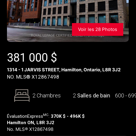
Voir les 28 Photos
381 000
$
1314 - 1 JARVIS STREET, Hamilton, Ontario, L8R 3J2
NO. MLS® X12867498
2 Chambres
2
Salles de bain
600 - 69
MC
ÉvaluationExpress
:
370K $ - 496K $
Hamilton ON, L8R 3J2
No. MLS® X12867498