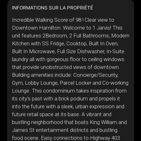
INFORMATIONS SUR LA PROPRIÉTÉ
Incredible Walking Score of 98 ! Clear view to
Downtown Hamilton. Welcome to 1 Jarvis! This
unit features 2Bedroom, 2 Full Bathrooms, Modern
Kitchen with SS Fridge, Cooktop, Built In Oven,
Built In Microwave, Full Size Dishwasher, In-Suite
laundry all with gorgeous floor to ceiling windows
that provide unobstructed views of downtown.
Building amenities include: Concierge/Security,
Gym, Lobby Lounge, Parcel Locker and Co-working
Lounge. This condominium takes inspiration from
its city's past with a brick podium and propels it
into the future with a sleek, urban expression and
future retail space at its base. A vibrant and
bustling neighborhood that boats King William and
James St entertainment districts and bustling
food scene. Easy connections to Highway 403