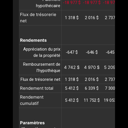
-18 977 $
-18 977 $
-18 977 $
-1
hypothécaire
Flux de trésorerie
1 318 $
2 016 $
2 737 $
3
net
Rendements
Appréciation du prix
-647 $
-646 $
-645 $
-
de la propriété
Remboursement de
4 742 $
4 970 $
5 209 $
5
l’hypothèque
Flux de trésorerie net
1 318 $
2 016 $
2 737 $
3
Rendement total
5 412 $
6 339 $
7 300 $
8
Rendement
5 412 $
11 752 $
19 053 $
27
cumulatif
Paramètres