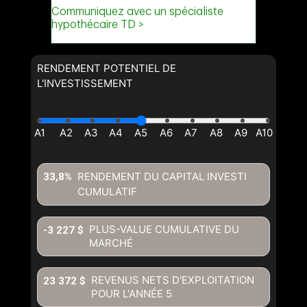
Message
RENDEMENT POTENTIEL DE
L'INVESTISSEMENT
RENDEMENT DU CAPITAL INVESTI
33,8%
CUMULATIF
En cliquant sur le bouton « soumettre », vous consentez à nos
conditions d'utilisation et vous nous fournissez l'autorisation écrite de
communiquer avec vous.
PLUS-VALUE CUMULATIVE DU
-3 227 $
MARCHÉ
REVENUS NETS D'EXPLOITATION
23 372 $
POUR L'ANNÉE
5