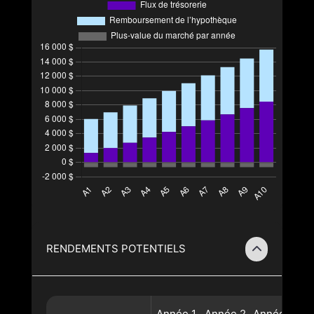
RENDEMENTS POTENTIELS
Année
1
Année
2
Année
3
A