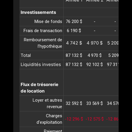
Investissements
Mise de fonds
76 200 $
-
-
Frais de transaction
6 190 $
-
-
Remboursement de
4 742 $
4 970 $
5 209 $
5
l’hypothèque
Total
87 132 $
4 970 $
5 209 $
5
Liquidités investies
87 132 $
92 102 $
97 311 $
10
Flux de trésorerie
de location
Loyer et autres
32 592 $
33 569 $
34 576 $
35
revenue
Charges
-12 296 $
-12 575 $
-12 861 $
-1
d'exploitation
Paiement