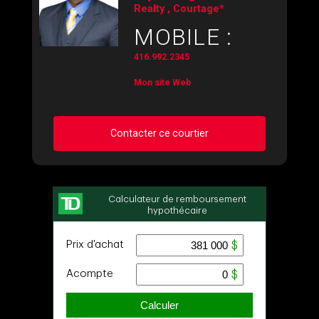
Realty , Courtage*
MOBILE :
416.992.2345
Mon site Web
Contacter ce courtier
Demander des infos sur cette inscription
Prénom
et
Nom
Courriel
Téléphone
(Optionnel)