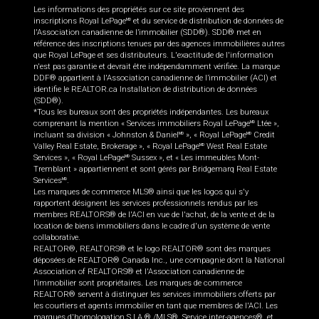
Les informations des propriétés sur ce site proviennent des
inscriptions Royal LePage
et du service de distribution de données de
MD
l'Association canadienne de l’immobilier (SDD®). SDD® met en
référence des inscriptions tenues par des agences immobilières autres
que Royal LePage et ses distributeurs. L'exactitude de l'information
n'est pas garantie et devrait être indépendamment vérifiée. La marque
DDF® appartient à l'Association canadienne de l’immobilier (ACI) et
identifie le REALTOR.ca Installation de distribution de données
(SDD®).
*Tous les bureaux sont des propriétés indépendantes. Les bureaux
comprenant la mention « Services immobiliers Royal LePage
Ltée »,
MD
incluant sa division « Johnston & Daniel
», « Royal LePage
Credit
MD
MD
Valley Real Estate, Brokerage », « Royal LePage
West Real Estate
MD
Services », « Royal LePage
Sussex », et « Les immeubles Mont-
MD
Tremblant » appartiennent et sont gérés par Bridgemarq Real Estate
Services
.
MD
Les marques de commerce MLS® ainsi que les logos qui s'y
rapportent désignent les services professionnels rendus par les
membres REALTORS® de l'ACI en vue de l'achat, de la vente et de la
location de biens immobiliers dans le cadre d'un système de vente
collaborative.
REALTOR®, REALTORS® et le logo REALTOR® sont des marques
déposées de REALTOR® Canada Inc., une compagnie dont la National
Association of REALTORS® et l'Association canadienne de
l’immobilier sont propriétaires. Les marques de commerce
REALTOR® servent à distinguer les services immobiliers offerts par
les courtiers et agents immobilier en tant que membres de l'ACI. Les
marques d'homologation S.I.A.® /MLS®, Service inter-agences®, et