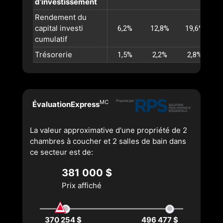
d’investissement
Rendement du
capital investi
6,2%
12,8%
19,6%
cumulatif
Trésorerie
1,5%
2,2%
2,8%
MC
ÉvaluationExpress
La valeur approximative d'une propriété de 2
chambres à coucher et 2 salles de bain dans
ce secteur est de:
381 000 $
Prix affiché
370 254 $
496 477 $