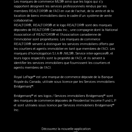
Les marques de commerce MLS® ainsi que les logos qui s'y
rapportent désignent les services professionnels rendus par les
membres REALTORS® de l'ACI en vue de l'achat, de la vente et de la
location de biens immobiliers dans le cadre d'un système de vente
collaborative.
REALTOR®, REALTORS® et le logo REALTOR® sont des marques
déposées de REALTOR® Canada Inc., une compagnie dont la National
Association of REALTORS® et l'Association canadienne de
l’immobilier sont propriétaires. Les marques de commerce
REALTOR® servent à distinguer les services immobiliers offerts par
les courtiers et agents immobilier en tant que membres de l'ACI. Les
marques d'homologation S.I.A.® /MLS®, Service inter-agences®, et
leurs logos respectifs sont la propriété de l'ACI, et ils servent à
identifier les services immobiliers que fournissent les courtiers et
agents membres de l'ACI.
Royal LePage
est une marque de commerce déposée de la Banque
MD
Royale du Canada, utilisée sous licence par les Services immobiliers
Bridgemarq
.
MD
Bridgemarq
et ses logos / Services immobiliers Bridgemarq
sont
MD
MD
des marques de commerce déposées de Residential Income Fund L.P.
et sont utilisées sous licence par Services immobiliers Bridgemarq
MD
Inc.
Découvrez la nouvelle application