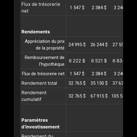
Flux de trésorerie
1 547 $
2 384 $
3 246 $
net
Rendements
Appréciation du prix
24 995 $
26 244 $
27 556 $
2
de la propriété
Remboursement de
6 222 $
6 521 $
6 834 $
l’hypothèque
Flux de trésorerie net
1 547 $
2 384 $
3 246 $
Rendement total
32 765 $
35 150 $
37 638 $
4
Rendement
32 765 $
67 915 $
105 553 $
1
cumulatif
Paramètres
d’investissement
Rendement du