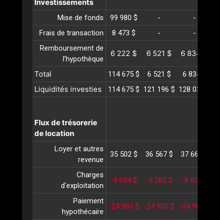
Investissements
Mise de fonds
99 980 $
-
-
Frais de transaction
8 473 $
-
-
Remboursement de
6 222 $
6 521 $
6 834 $
l’hypothèque
Total
114 675 $
6 521 $
6 834 $
Liquidités investies
114 675 $
121 196 $
128 031 $
1
Flux de trésorerie
de location
Loyer et autres
35 502 $
36 567 $
37 664 $
3
revenue
Charges
-9 054 $
-9 282 $
-9 517 $
-
d'exploitation
Paiement
-24 900 $
-24 900 $
-24 900 $
-
hypothécaire