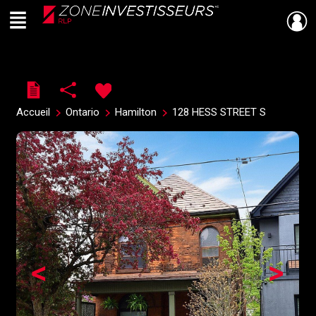
Menu
Live
En Direct
Accueil
Ontario
Hamilton
128 HESS STREET S
<
>