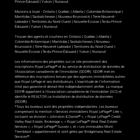
Prince-Édouard
|
Yukon
|
Nunavut
.
Maisons à louer -
Ontario
|
Québec
|
Alberta
|
Colombie-Britannique
|
Manitoba
|
Saskatchewan
|
Nouveau-Brunswick
|
Terre-Neuve-et-
Labrador
|
Territoires du Nord-Ouest
|
Nouvelle-Écosse
|
Île-du-Prince-
Édouard
|
Yukon
|
Nunavut
.
Trouver des agents et courtiers en
Ontario
|
Québec
|
Alberta
|
Colombie-Britannique
|
Manitoba
|
Saskatchewan
|
Nouveau-
Brunswick
|
Terre-Neuve-et-Labrador
|
Territoires du Nord-Ouest
|
Nouvelle-Écosse
|
Île-du-Prince-Édouard
|
Yukon
|
Nunavut
Les informations des propriétés sur ce site proviennent des
inscriptions Royal LePage
et du service de distribution de données de
MD
l'Association canadienne de l’immobilier (SDD®). SDD® met en
référence des inscriptions tenues par des agences immobilières autres
que Royal LePage et ses distributeurs. L'exactitude de l'information
n'est pas garantie et devrait être indépendamment vérifiée. La marque
DDF® appartient à l'Association canadienne de l’immobilier (ACI) et
identifie le REALTOR.ca Installation de distribution de données
(SDD®).
*Tous les bureaux sont des propriétés indépendantes. Les bureaux
comprenant la mention « Services immobiliers Royal LePage
Ltée »,
MD
incluant sa division « Johnston & Daniel
», « Royal LePage
Credit
MD
MD
Valley Real Estate, Brokerage », « Royal LePage
West Real Estate
MD
Services », « Royal LePage
Sussex », et « Les immeubles Mont-
MD
Tremblant » appartiennent et sont gérés par Bridgemarq Real Estate
Services
.
MD