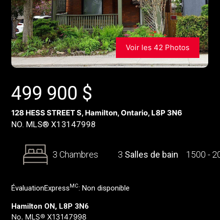
Voir les 42 Photos
499 900
$
128 HESS STREET S, Hamilton, Ontario, L8P 3N6
NO. MLS® X13147998
3 Chambres
3
Salles de bain
1500 - 
MC
ÉvaluationExpress
:
Non disponible
Hamilton ON, L8P 3N6
No. MLS® X13147998