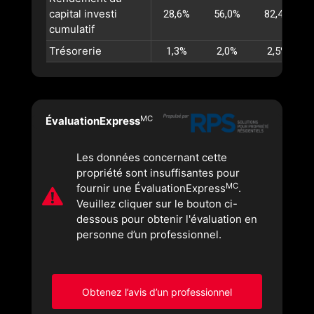
capital investi
28,6%
56,0%
82,4%
cumulatif
Trésorerie
1,3%
2,0%
2,5%
MC
ÉvaluationExpress
Les données concernant cette
propriété sont insuffisantes pour
MC
fournir une ÉvaluationExpress
.
Veuillez cliquer sur le bouton ci-
dessous pour obtenir l'évaluation en
personne d’un professionnel.
Obtenez l’avis d’un professionnel