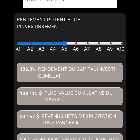
RENDEMENT POTENTIEL DE
L'INVESTISSEMENT
RENDEMENT DU CAPITAL INVESTI
132,3%
CUMULATIF
PLUS-VALUE CUMULATIVE DU
138 113 $
MARCHÉ
REVENUS NETS D'EXPLOITATION
30 157 $
POUR L'ANNÉE
5
RENDEMENT ANNUEL DES LIQUIDITÉS
3,5%