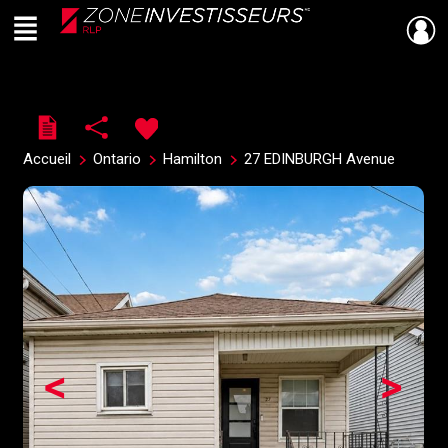
Menu
Live
En Direct
Accueil
Ontario
Hamilton
27 EDINBURGH Avenue
<
>