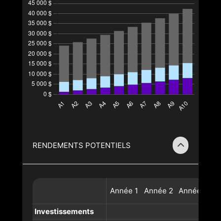
RENDEMENTS POTENTIELS
Année
1
Année
2
Année
3
A
Investissements