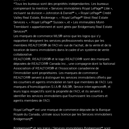
*Tous les bureaux sont des propriétés indépendantes. Les bureaux
comprenant la mention « Services immobiliers Royal LePage
Ltée »,
MD
incluant sa division « Johnston & Daniel
», « Royal LePage
Credit
MD
MD
Valley Real Estate, Brokerage », « Royal LePage
West Real Estate
MD
Services », « Royal LePage
Sussex », et « Les immeubles Mont-
MD
Tremblant » appartiennent et sont gérés par Bridgemarq Real Estate
Services
.
MD
Les marques de commerce MLS® ainsi que les logos qui s'y
rapportent désignent les services professionnels rendus par les
membres REALTORS® de l'ACI en vue de l'achat, de la vente et de la
location de biens immobiliers dans le cadre d'un système de vente
collaborative.
REALTOR®, REALTORS® et le logo REALTOR® sont des marques
déposées de REALTOR® Canada Inc., une compagnie dont la National
Association of REALTORS® et l'Association canadienne de
l’immobilier sont propriétaires. Les marques de commerce
REALTOR® servent à distinguer les services immobiliers offerts par
les courtiers et agents immobilier en tant que membres de l'ACI. Les
marques d'homologation S.I.A.® /MLS®, Service inter-agences®, et
leurs logos respectifs sont la propriété de l'ACI, et ils servent à
identifier les services immobiliers que fournissent les courtiers et
agents membres de l'ACI.
Royal LePage
est une marque de commerce déposée de la Banque
MD
Royale du Canada, utilisée sous licence par les Services immobiliers
Bridgemarq
.
MD
Bridgemarq
et ses logos / Services immobiliers Bridgemarq
sont
MD
MD