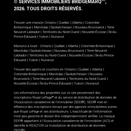
© SERVICES IMMOBILIERS BRIDGEMARQ
,
MD
2026.
TOUS DROITS RÉSERVÉS.
Trouver une maison
Ontario
|
Québec
|
Alberta
|
Colombie-
Britannique
|
Manitoba
|
Saskatchewan
|
Nouveau-Brunswick
|
Terre-
Neuve-et-Labrador
|
Territoires du Nord-Ouest
|
Nouvelle-Écosse
|
Île-du-
Prince-Édouard
|
Yukon
|
Nunavut
.
Maisons à louer -
Ontario
|
Québec
|
Alberta
|
Colombie-Britannique
|
Manitoba
|
Saskatchewan
|
Nouveau-Brunswick
|
Terre-Neuve-et-
Labrador
|
Territoires du Nord-Ouest
|
Nouvelle-Écosse
|
Île-du-Prince-
Édouard
|
Yukon
|
Nunavut
.
Trouver des agents et courtiers en
Ontario
|
Québec
|
Alberta
|
Colombie-Britannique
|
Manitoba
|
Saskatchewan
|
Nouveau-
Brunswick
|
Terre-Neuve-et-Labrador
|
Territoires du Nord-Ouest
|
Nouvelle-Écosse
|
Île-du-Prince-Édouard
|
Yukon
|
Nunavut
Les informations des propriétés sur ce site proviennent des
inscriptions Royal LePage
et du service de distribution de données de
MD
l'Association canadienne de l’immobilier (SDD®). SDD® met en
référence des inscriptions tenues par des agences immobilières autres
que Royal LePage et ses distributeurs. L'exactitude de l'information
n'est pas garantie et devrait être indépendamment vérifiée. La marque
DDF® appartient à l'Association canadienne de l’immobilier (ACI) et
identifie le REALTOR.ca Installation de distribution de données
(SDD®).