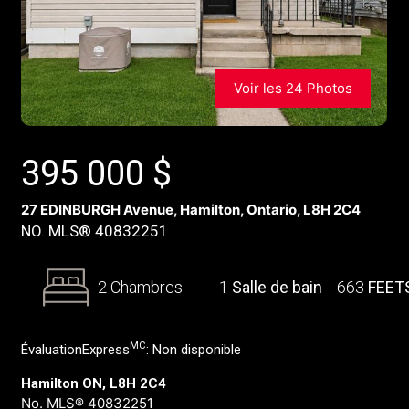
Voir les 24 Photos
395 000
$
27 EDINBURGH Avenue, Hamilton, Ontario, L8H 2C4
NO. MLS® 40832251
2 Chambres
1
Salle de bain
663
FEET
MC
ÉvaluationExpress
:
Non disponible
Hamilton ON, L8H 2C4
No. MLS® 40832251