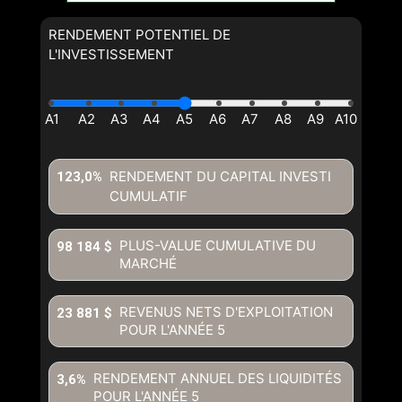
RENDEMENT POTENTIEL DE
L'INVESTISSEMENT
RENDEMENT DU CAPITAL INVESTI
123,0%
CUMULATIF
PLUS-VALUE CUMULATIVE DU
98 184 $
MARCHÉ
REVENUS NETS D'EXPLOITATION
23 881 $
POUR L'ANNÉE
5
RENDEMENT ANNUEL DES LIQUIDITÉS
3,6%
POUR L'ANNÉE
5