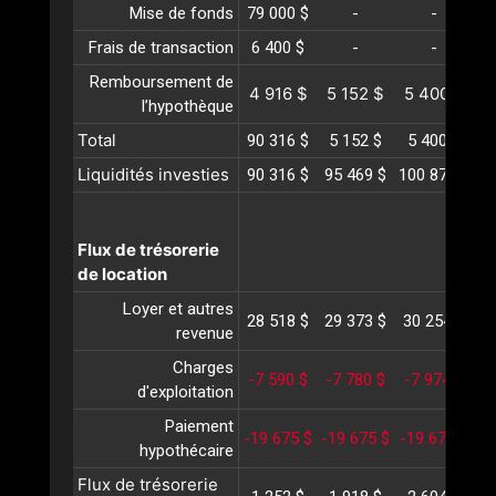
Mise de fonds
79 000 $
-
-
Frais de transaction
6 400 $
-
-
Remboursement de
4 916 $
5 152 $
5 400 $
5
l’hypothèque
Total
90 316 $
5 152 $
5 400 $
5
Liquidités investies
90 316 $
95 469 $
100 870 $
10
Flux de trésorerie
de location
Loyer et autres
28 518 $
29 373 $
30 254 $
3
revenue
Charges
-7 590 $
-7 780 $
-7 974 $
-
d'exploitation
Paiement
-19 675 $
-19 675 $
-19 675 $
-1
hypothécaire
Flux de trésorerie