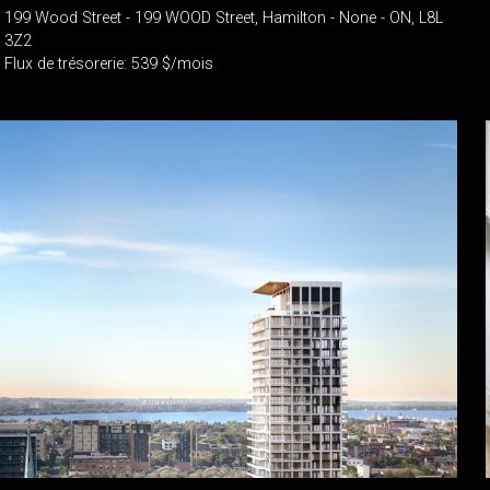
199 Wood Street - 199 WOOD Street, Hamilton - None - ON, L8L
3Z2
Flux de trésorerie: 539 $/mois