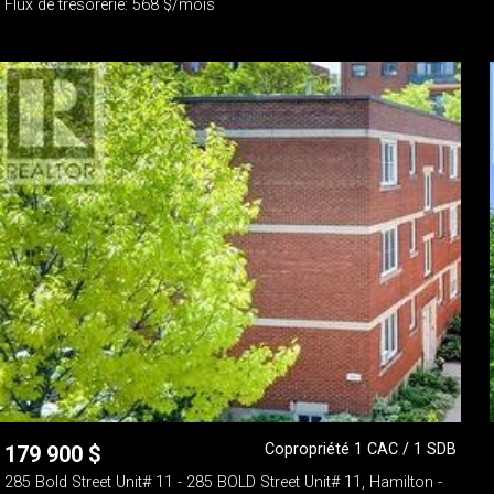
Flux de trésorerie: 568 $/mois
Copropriété 1 CAC / 1 SDB
179 900
$
285 Bold Street Unit# 11 - 285 BOLD Street Unit# 11, Hamilton -