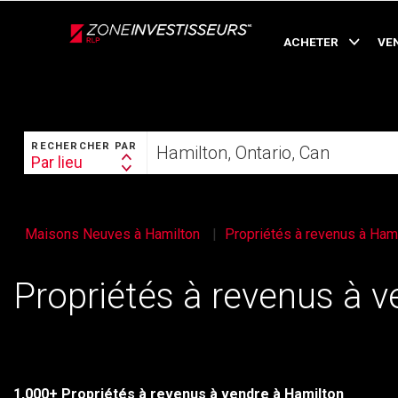
Live
En Direct
ACHETER
VE
RECHERCHER
Trouvez
RECHERCHER PAR
votre
Par lieu
Search
foyer
By
Maisons Neuves à Hamilton
Propriétés à revenus à Ham
Propriétés à revenus à 
1,000+ Propriétés à revenus à vendre à Hamilton