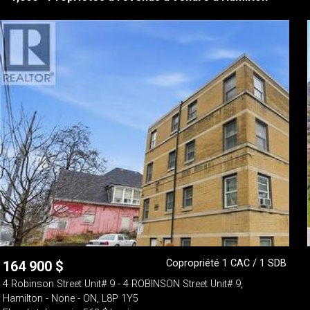
Copropriété 1 CAC / 1 SDB
164 900
$
4 Robinson Street Unit# 9 - 4 ROBINSON Street Unit# 9,
Hamilton - None - ON, L8P 1Y5