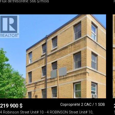
Flux de trésorerie: 566 $/mois
Copropriété 2 CAC / 1 SDB
219 900
$
4 Robinson Street Unit# 10 - 4 ROBINSON Street Unit# 10,