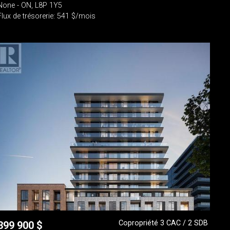
None - ON, L8P 1Y5
Flux de trésorerie: 541 $/mois
Copropriété 3 CAC / 2 SDB
399 900
$