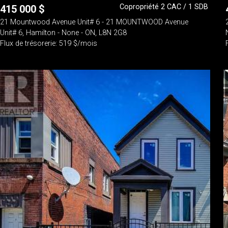
Copropriété 2 CAC / 1 SDB
415 000
$
21 Mountwood Avenue Unit# 6 - 21 MOUNTWOOD Avenue
Unit# 6, Hamilton - None - ON, L8N 2G8
Flux de trésorerie: 519 $/mois