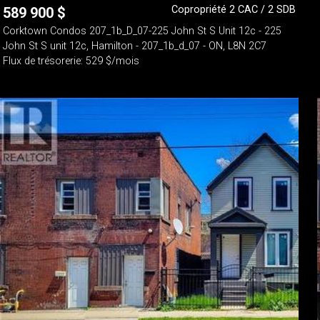
Copropriété 2 CAC / 2 SDB
589 900
$
Corktown Condos 207_1b_D_07-225 John St S Unit 12c - 225
John St S unit 12c, Hamilton - 207_1b_d_07 - ON, L8N 2C7
Flux de trésorerie: 529 $/mois