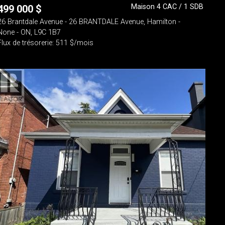
Maison 4 CAC / 1 SDB
499 000
$
26 Brantdale Avenue - 26 BRANTDALE Avenue, Hamilton -
None - ON, L9C 1B7
Flux de trésorerie: 511 $/mois