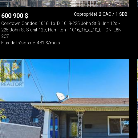
Copropriété 2 CAC / 1 SDB
600 900
$
Corktown Condos 1016_1b_D_10_B-225 John St S Unit 12c -
225 John St S unit 12c, Hamilton - 1016_1b_d_10_b - ON, L8N
2C7
Flux de trésorerie: 481 $/mois