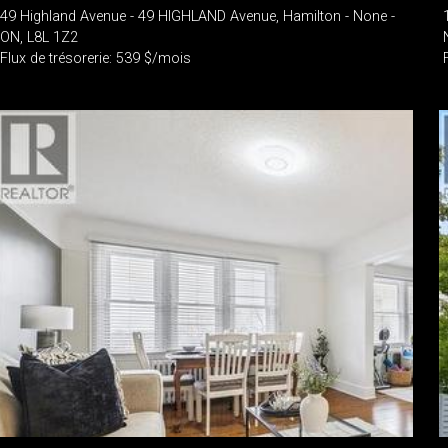
49 Highland Avenue - 49 HIGHLAND Avenue, Hamilton - None -
ON, L8L 1Z2
Flux de trésorerie: 539 $/mois