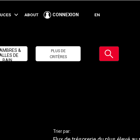
TUCES
ABOUT
EN
CONNEXION
Soumettre
AMBRES &
PLUS DE
ALLES DE
CRITÈRES
BAIN
Trier par:
Flux de trésorerie du plus élevé au