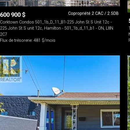
Copropriété 2 CAC / 2 SDB
600 900
$
Corktown Condos 501_1b_D_11_B1-225 John St S Unit 12c -
225 John St S unit 12c, Hamilton - 501_1b_d_11_b1 - ON, L8N
2C7
Flux de trésorerie: 481 $/mois