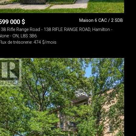
Maison 6 CAC / 2 SDB
599 000
$
138 Rifle Range Road - 138 RIFLE RANGE ROAD, Hamilton -
None - ON, L8S 3B6
Flux de trésorerie: 474 $/mois