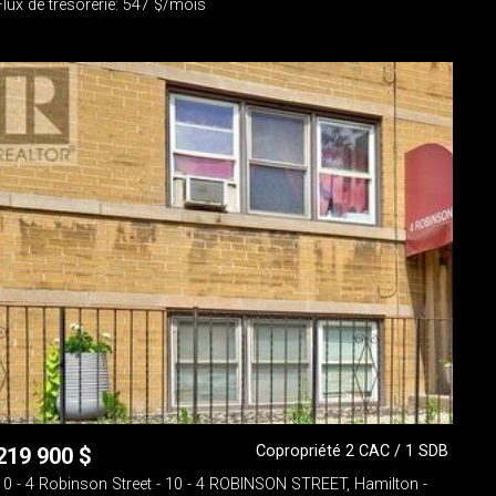
Flux de trésorerie: 547 $/mois
Copropriété 2 CAC / 1 SDB
219 900
$
10 - 4 Robinson Street - 10 - 4 ROBINSON STREET, Hamilton -