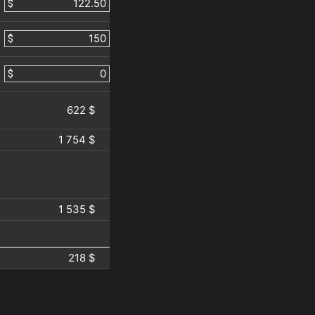
$
$
$
622 $
1 754 $
1 535 $
218 $