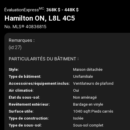
MC
ÉvaluationExpress
:
368K $ - 448K $
Hamilton ON, L8L 4C5
No. MLS® 40836815
Remarques :
(id:27)
PARTICULARITÉS DU BÂTIMENT :
Style:
Maison détachée
Type de bâtiment:
Unifamiliale
Accessoires/équipement inclus:
Ventilateurs de plafond
Air climatisé:
Oui
État du sous-sol:
Non aménagé
Revêtement extérieur:
Bardage en vinyle
Surface utile:
1040 sqft Pieds carrés
Type de construction:
Isolée
Type de sous-sol:
Sous-sol complet