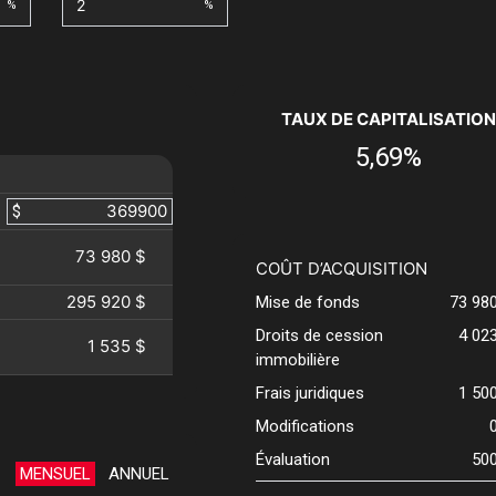
%
%
TAUX DE CAPITALISATION
5,69%
$
73 980 $
COÛT D’ACQUISITION
295 920 $
Mise de fonds
73 98
Droits de cession
4 02
1 535 $
immobilière
Frais juridiques
1 50
Modifications
Évaluation
50
MENSUEL
ANNUEL