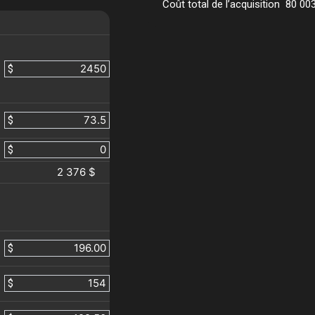
Coût total de l’acquisition
80 00
$
$
$
2 376 $
$
$