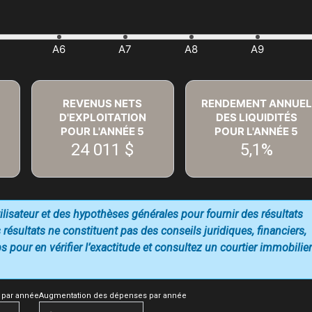
REVENUS NETS
RENDEMENT ANNUEL
D'EXPLOITATION
DES LIQUIDITÉS
POUR L'ANNÉE
5
POUR L'ANNÉE
5
24 011 $
5,1%
utilisateur et des hypothèses générales pour fournir des résultats
 résultats ne constituent pas des conseils juridiques, financiers,
 pour en vérifier l’exactitude et consultez un courtier immobilier
 par année
Augmentation des dépenses par année