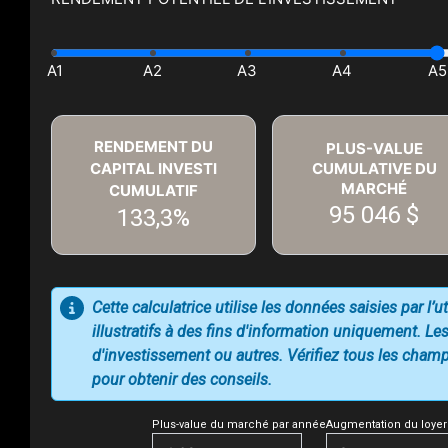
RENDEMENT DU
PLUS-VALUE
CAPITAL INVESTI
CUMULATIVE DU
MARCHÉ
CUMULATIF
95 046 $
133,3%
Cette calculatrice utilise les données saisies par l’
illustratifs à des fins d'information uniquement. Les
d'investissement ou autres. Vérifiez tous les champs
pour obtenir des conseils.
Plus-value du marché par année
Augmentation du loyer