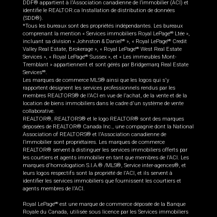
DDF® appartient à l'Association canadienne de l’immobilier (ACI) et
identifie le REALTOR.ca Installation de distribution de données
(SDD®).
*Tous les bureaux sont des propriétés indépendantes. Les bureaux
comprenant la mention « Services immobiliers Royal LePage
Ltée »,
MD
incluant sa division « Johnston & Daniel
», « Royal LePage
Credit
MD
MD
Valley Real Estate, Brokerage », « Royal LePage
West Real Estate
MD
Services », « Royal LePage
Sussex », et « Les immeubles Mont-
MD
Tremblant » appartiennent et sont gérés par Bridgemarq Real Estate
Services
.
MD
Les marques de commerce MLS® ainsi que les logos qui s'y
rapportent désignent les services professionnels rendus par les
membres REALTORS® de l'ACI en vue de l'achat, de la vente et de la
location de biens immobiliers dans le cadre d'un système de vente
collaborative.
REALTOR®, REALTORS® et le logo REALTOR® sont des marques
déposées de REALTOR® Canada Inc., une compagnie dont la National
Association of REALTORS® et l'Association canadienne de
l’immobilier sont propriétaires. Les marques de commerce
REALTOR® servent à distinguer les services immobiliers offerts par
les courtiers et agents immobilier en tant que membres de l'ACI. Les
marques d'homologation S.I.A.® /MLS®, Service inter-agences®, et
leurs logos respectifs sont la propriété de l'ACI, et ils servent à
identifier les services immobiliers que fournissent les courtiers et
agents membres de l'ACI.
Royal LePage
est une marque de commerce déposée de la Banque
MD
Royale du Canada, utilisée sous licence par les Services immobiliers