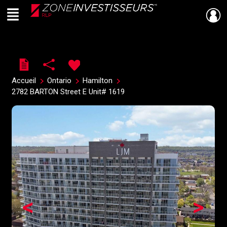
Menu
Live
En Direct
Accueil
Ontario
Hamilton
2782 BARTON Street E Unit# 1619
<
>