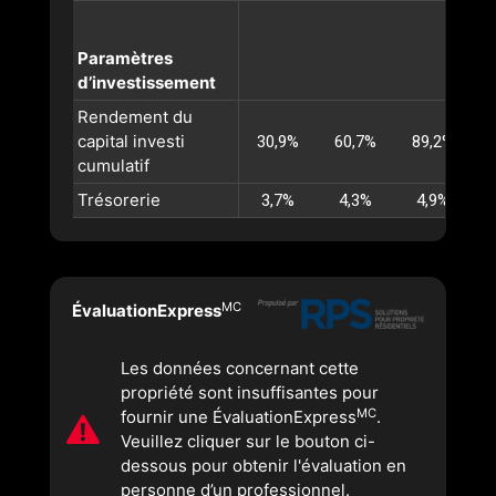
Paramètres
d’investissement
Rendement du
capital investi
30,9%
60,7%
89,2%
1
cumulatif
Trésorerie
3,7%
4,3%
4,9%
MC
ÉvaluationExpress
Les données concernant cette
propriété sont insuffisantes pour
MC
fournir une ÉvaluationExpress
.
Veuillez cliquer sur le bouton ci-
dessous pour obtenir l'évaluation en
personne d’un professionnel.