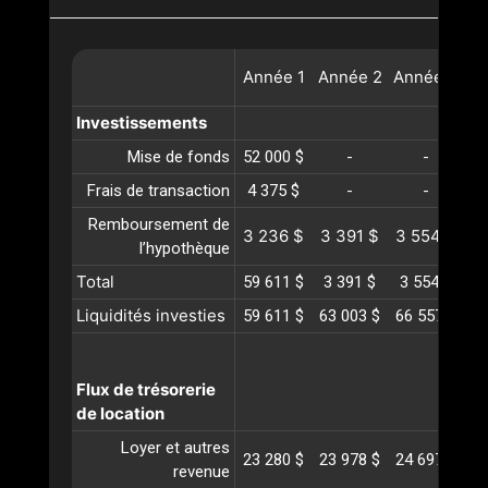
Année
1
Année
2
Année
3
A
Investissements
Mise de fonds
52 000 $
-
-
Frais de transaction
4 375 $
-
-
Remboursement de
3 236 $
3 391 $
3 554 $
3
l’hypothèque
Total
59 611 $
3 391 $
3 554 $
3
Liquidités investies
59 611 $
63 003 $
66 557 $
70
Flux de trésorerie
de location
Loyer et autres
23 280 $
23 978 $
24 697 $
25
revenue