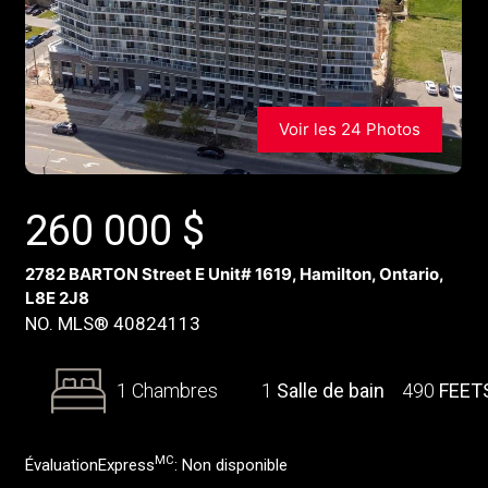
Voir les 24 Photos
260 000
$
2782 BARTON Street E Unit# 1619, Hamilton, Ontario,
L8E 2J8
NO. MLS® 40824113
1 Chambres
1
Salle de bain
490
FEET
MC
ÉvaluationExpress
:
Non disponible