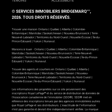
TÉMOINS
ACCESSIBILITÉ
© SERVICES IMMOBILIERS BRIDGEMARQ
,
MD
2026.
TOUS DROITS RÉSERVÉS.
Trouver une maison
Ontario
|
Québec
|
Alberta
|
Colombie-
Britannique
|
Manitoba
|
Saskatchewan
|
Nouveau-Brunswick
|
Terre-
Neuve-et-Labrador
|
Territoires du Nord-Ouest
|
Nouvelle-Écosse
|
Île-du-
Prince-Édouard
|
Yukon
|
Nunavut
.
Maisons à louer -
Ontario
|
Québec
|
Alberta
|
Colombie-Britannique
|
Manitoba
|
Saskatchewan
|
Nouveau-Brunswick
|
Terre-Neuve-et-
Labrador
|
Territoires du Nord-Ouest
|
Nouvelle-Écosse
|
Île-du-Prince-
Édouard
|
Yukon
|
Nunavut
.
Trouver des agents et courtiers en
Ontario
|
Québec
|
Alberta
|
Colombie-Britannique
|
Manitoba
|
Saskatchewan
|
Nouveau-
Brunswick
|
Terre-Neuve-et-Labrador
|
Territoires du Nord-Ouest
|
Nouvelle-Écosse
|
Île-du-Prince-Édouard
|
Yukon
|
Nunavut
Les informations des propriétés sur ce site proviennent des
inscriptions Royal LePage
et du service de distribution de données de
MD
l'Association canadienne de l’immobilier (SDD®). SDD® met en
référence des inscriptions tenues par des agences immobilières autres
que Royal LePage et ses distributeurs. L'exactitude de l'information
n'est pas garantie et devrait être indépendamment vérifiée. La marque