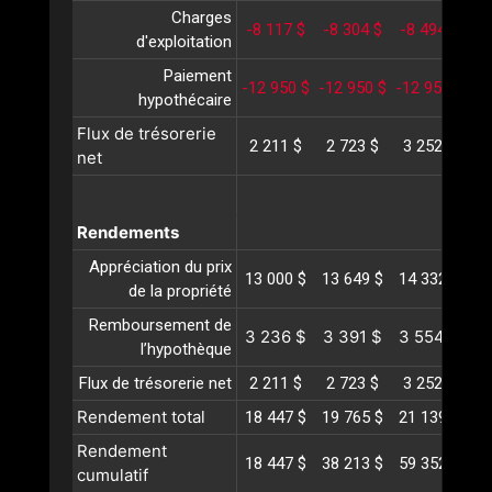
Charges
-8 117 $
-8 304 $
-8 494 $
-8
d'exploitation
Paiement
-12 950 $
-12 950 $
-12 950 $
-1
hypothécaire
Flux de trésorerie
2 211 $
2 723 $
3 252 $
3
net
Rendements
Appréciation du prix
13 000 $
13 649 $
14 332 $
15
de la propriété
Remboursement de
3 236 $
3 391 $
3 554 $
3
l’hypothèque
Flux de trésorerie net
2 211 $
2 723 $
3 252 $
3
Rendement total
18 447 $
19 765 $
21 139 $
22
Rendement
18 447 $
38 213 $
59 352 $
81
cumulatif