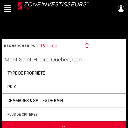
Menu
Live
En Direct
RECHERCHER
Par lieu
RECHERCHER PAR
Search
By
Trouvez
votre
foyer
TYPE DE PROPRIÉTÉ
PRIX
CHAMBRES & SALLES DE BAIN
PLUS DE CRITÈRES
Soumettre