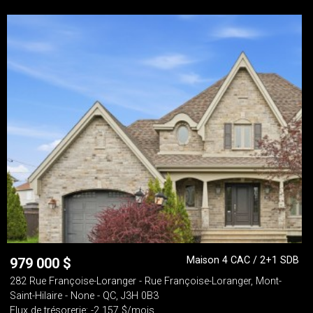
Maison 4 CAC / 2+1 SDB
979 000
$
282 Rue Françoise-Loranger - Rue Françoise-Loranger, Mont-
Saint-Hilaire - None - QC, J3H 0B3
Flux de trésorerie: -2 157 $/mois