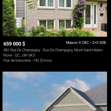
Maison 4 CAC / 2+0 SDB
659 000
$
481 Rue De Champigny - Rue De Champigny, Mont-Saint-Hilaire -
None - QC, J3H 5K3
Flux de trésorerie: -742 $/mois