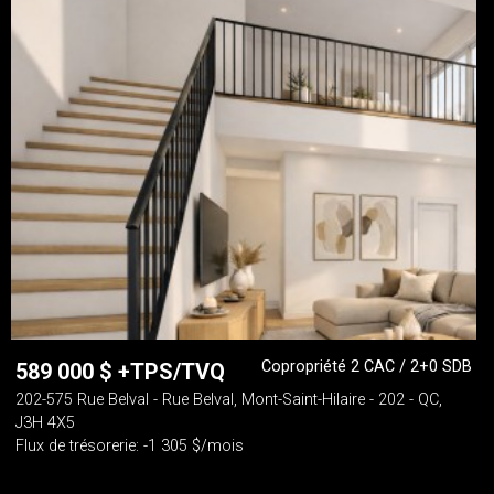
Copropriété 2 CAC / 2+0 SDB
589 000
$
+TPS/TVQ
202-575 Rue Belval - Rue Belval, Mont-Saint-Hilaire - 202 - QC,
J3H 4X5
Flux de trésorerie: -1 305 $/mois