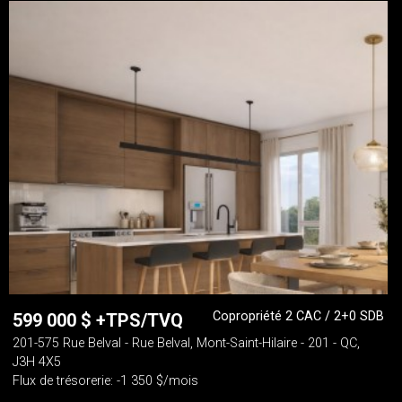
Copropriété 2 CAC / 2+0 SDB
599 000
$
+TPS/TVQ
201-575 Rue Belval - Rue Belval, Mont-Saint-Hilaire - 201 - QC,
J3H 4X5
Flux de trésorerie: -1 350 $/mois