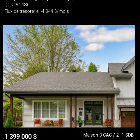
QC, J3G 4S6
Flux de trésorerie: -4 044 $/mois
Maison 3 CAC / 2+1 SDB
1 399 000
$