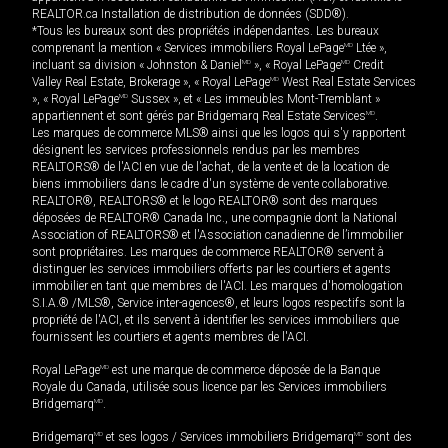
REALTOR.ca Installation de distribution de données (SDD®).
*Tous les bureaux sont des propriétés indépendantes. Les bureaux
comprenant la mention « Services immobiliers Royal LePage
MD
Ltée »,
incluant sa division « Johnston & Daniel
MD
», « Royal LePage
MD
Credit
Valley Real Estate, Brokerage », « Royal LePage
MD
West Real Estate Services
», « Royal LePage
MD
Sussex », et « Les immeubles Mont-Tremblant »
appartiennent et sont gérés par Bridgemarq Real Estate Services
MD
.
Les marques de commerce MLS® ainsi que les logos qui s'y rapportent
désignent les services professionnels rendus par les membres
REALTORS® de l'ACI en vue de l'achat, de la vente et de la location de
biens immobiliers dans le cadre d'un système de vente collaborative.
REALTOR®, REALTORS® et le logo REALTOR® sont des marques
déposées de REALTOR® Canada Inc., une compagnie dont la National
Association of REALTORS® et l'Association canadienne de l’immobilier
sont propriétaires. Les marques de commerce REALTOR® servent à
distinguer les services immobiliers offerts par les courtiers et agents
immobilier en tant que membres de l'ACI. Les marques d'homologation
S.I.A.® /MLS®, Service inter-agences®, et leurs logos respectifs sont la
propriété de l'ACI, et ils servent à identifier les services immobiliers que
fournissent les courtiers et agents membres de l'ACI.
Royal LePage
MD
est une marque de commerce déposée de la Banque
Royale du Canada, utilisée sous licence par les Services immobiliers
Bridgemarq
MD
.
Bridgemarq
MD
et ses logos / Services immobiliers Bridgemarq
MD
sont des