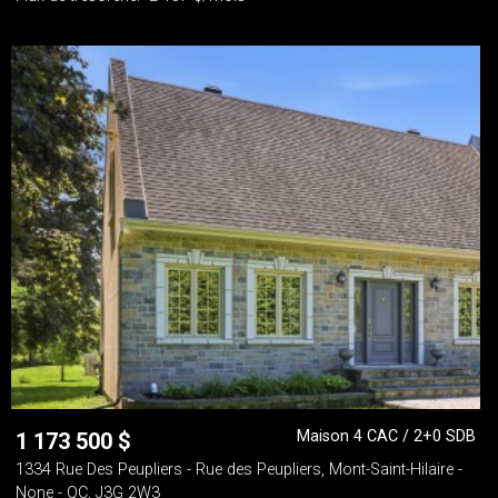
Maison 4 CAC / 2+0 SDB
1 173 500
$
1334 Rue Des Peupliers - Rue des Peupliers, Mont-Saint-Hilaire -
None - QC, J3G 2W3