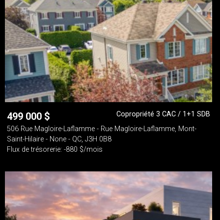
Copropriété 3 CAC / 1+1 SDB
499 000
$
506 Rue Magloire-Laflamme - Rue Magloire-Laflamme, Mont-
Saint-Hilaire - None - QC, J3H 0B8
Flux de trésorerie: -880 $/mois