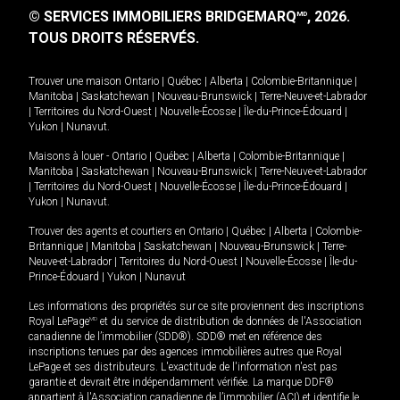
© SERVICES IMMOBILIERS BRIDGEMARQ
, 2026.
MD
TOUS DROITS RÉSERVÉS.
Trouver une maison
Ontario
|
Québec
|
Alberta
|
Colombie-Britannique
|
Manitoba
|
Saskatchewan
|
Nouveau-Brunswick
|
Terre-Neuve-et-Labrador
|
Territoires du Nord-Ouest
|
Nouvelle-Écosse
|
Île-du-Prince-Édouard
|
Yukon
|
Nunavut
.
Maisons à louer -
Ontario
|
Québec
|
Alberta
|
Colombie-Britannique
|
Manitoba
|
Saskatchewan
|
Nouveau-Brunswick
|
Terre-Neuve-et-Labrador
|
Territoires du Nord-Ouest
|
Nouvelle-Écosse
|
Île-du-Prince-Édouard
|
Yukon
|
Nunavut
.
Trouver des agents et courtiers en
Ontario
|
Québec
|
Alberta
|
Colombie-
Britannique
|
Manitoba
|
Saskatchewan
|
Nouveau-Brunswick
|
Terre-
Neuve-et-Labrador
|
Territoires du Nord-Ouest
|
Nouvelle-Écosse
|
Île-du-
Prince-Édouard
|
Yukon
|
Nunavut
Les informations des propriétés sur ce site proviennent des inscriptions
Royal LePage
MD
et du service de distribution de données de l'Association
canadienne de l’immobilier (SDD®). SDD® met en référence des
inscriptions tenues par des agences immobilières autres que Royal
LePage et ses distributeurs. L'exactitude de l'information n'est pas
garantie et devrait être indépendamment vérifiée. La marque DDF®
appartient à l'Association canadienne de l’immobilier (ACI) et identifie le