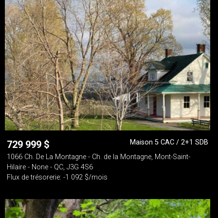
Maison 5 CAC / 2+1 SDB
729 999
$
1066 Ch. De La Montagne - Ch. de la Montagne, Mont-Saint-
Hilaire - None - QC, J3G 4S6
Flux de trésorerie: -1 092 $/mois