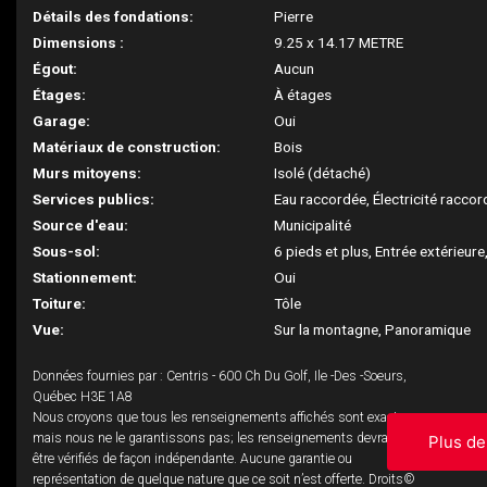
Détails des fondations:
Pierre
Dimensions :
9.25 x 14.17 METRE
Égout:
Aucun
Étages:
À étages
Garage:
Oui
Matériaux de construction:
Bois
Murs mitoyens:
Isolé (détaché)
Services publics:
Eau raccordée, Électricité racco
Source d'eau:
Municipalité
Sous-sol:
6 pieds et plus, Entrée extérieu
Stationnement:
Oui
Toiture:
Tôle
Vue:
Sur la montagne, Panoramique
Données fournies par : Centris - 600 Ch Du Golf, Ile -Des -Soeurs,
Québec H3E 1A8
Nous croyons que tous les renseignements affichés sont exacts,
mais nous ne le garantissons pas; les renseignements devraient
Plus de
être vérifiés de façon indépendante. Aucune garantie ou
représentation de quelque nature que ce soit n’est offerte. Droits©