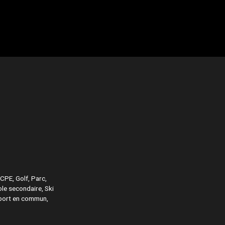
/CPE, Golf, Parc,
ole secondaire, Ski
sport en commun,