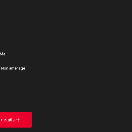
rdée
re, Non aménagé
 détails