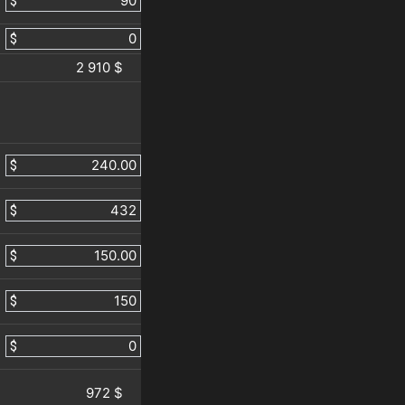
$
$
2 910 $
$
$
$
$
$
972 $