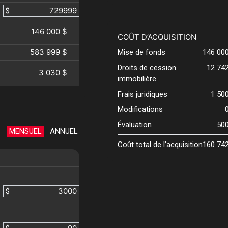
$
146 000 $
COÛT D’ACQUISITION
583 999 $
Mise de fonds
146 00
Droits de cession
12 74
3 030 $
immobilière
Frais juridiques
1 50
Modifications
Évaluation
50
MENSUEL
ANNUEL
Coût total de l’acquisition
160 74
$