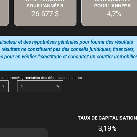
POUR L'ANNÉE
5
POUR L'ANNÉE
5
26 677 $
-4,7%
utilisateur et des hypothèses générales pour fournir des résultats
 résultats ne constituent pas des conseils juridiques, financiers,
 pour en vérifier l’exactitude et consultez un courtier immobilier
 par année
Augmentation des dépenses par année
%
%
TAUX DE CAPITALISATION
3,19%