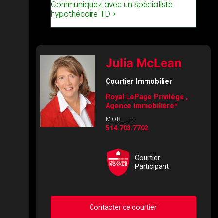
Julia McLean
Courtier Immobilier
Royal LePage Privilège ,
Agence immobilière*
MOBILE :
514.703.7702
Courtier
Participant
Contacter ce courtier