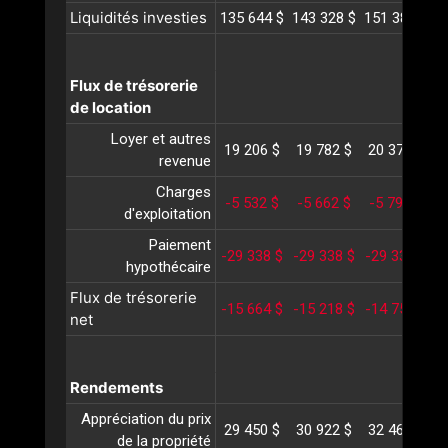
Liquidités investies
135 644 $
143 328 $
151 381 $
1
Flux de trésorerie
de location
Loyer et autres
19 206 $
19 782 $
20 375 $
2
revenue
Charges
-5 532 $
-5 662 $
-5 796 $
-
d'exploitation
Paiement
-29 338 $
-29 338 $
-29 338 $
-
hypothécaire
Flux de trésorerie
-15 664 $
-15 218 $
-14 758 $
-
net
Rendements
Appréciation du prix
29 450 $
30 922 $
32 468 $
3
de la propriété