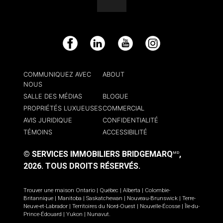
Facebook
LinkedIn
YouTube
Instagram
COMMUNIQUEZ AVEC
ABOUT
NOUS
SALLE DES MÉDIAS
BLOGUE
PROPRIÉTÉS LUXUEUSES
COMMERCIAL
AVIS JURIDIQUE
CONFIDENTIALITÉ
TÉMOINS
ACCESSIBILITÉ
© SERVICES IMMOBILIERS BRIDGEMARQ
,
MD
2026.
TOUS DROITS RÉSERVÉS.
Trouver une maison
Ontario
|
Québec
|
Alberta
|
Colombie-
Britannique
|
Manitoba
|
Saskatchewan
|
Nouveau-Brunswick
|
Terre-
Neuve-et-Labrador
|
Territoires du Nord-Ouest
|
Nouvelle-Écosse
|
Île-du-
Prince-Édouard
|
Yukon
|
Nunavut
.