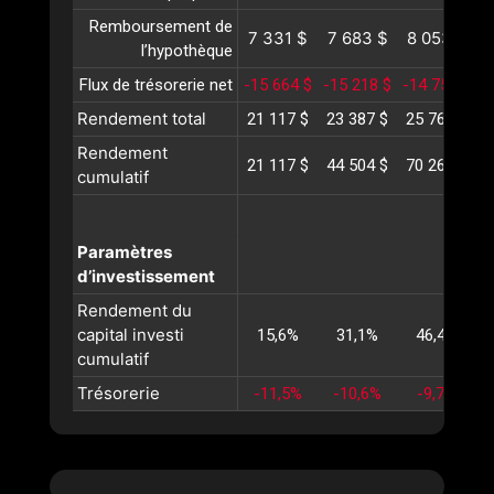
Remboursement de
7 331 $
7 683 $
8 053 $
8
l’hypothèque
Flux de trésorerie net
-15 664 $
-15 218 $
-14 758 $
-
Rendement total
21 117 $
23 387 $
25 762 $
2
Rendement
21 117 $
44 504 $
70 267 $
9
cumulatif
Paramètres
d’investissement
Rendement du
capital investi
15,6%
31,1%
46,4%
cumulatif
Trésorerie
-11,5%
-10,6%
-9,7%