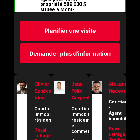
Planifier une visite
Demander plus d'information
Olivier
Jean
Alexandre
Sénécal-
Félix
Nadeau
Viau
Carpentier
Courtier
/
Courtier
Courtier
Agent
immobilier
immobilier
immobilier
résidentiel
résidentiel
et
Royal
Royal
commercial
LePage
LePage