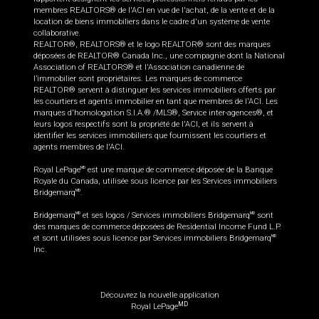
membres REALTORS® de l'ACI en vue de l'achat, de la vente et de la
location de biens immobiliers dans le cadre d'un système de vente
collaborative.
REALTOR®, REALTORS® et le logo REALTOR® sont des marques
déposées de REALTOR® Canada Inc., une compagnie dont la National
Association of REALTORS® et l'Association canadienne de
l’immobilier sont propriétaires. Les marques de commerce
REALTOR® servent à distinguer les services immobiliers offerts par
les courtiers et agents immobilier en tant que membres de l'ACI. Les
marques d'homologation S.I.A.® /MLS®, Service inter-agences®, et
leurs logos respectifs sont la propriété de l'ACI, et ils servent à
identifier les services immobiliers que fournissent les courtiers et
agents membres de l'ACI.
Royal LePage
est une marque de commerce déposée de la Banque
MD
Royale du Canada, utilisée sous licence par les Services immobiliers
Bridgemarq
.
MD
Bridgemarq
et ses logos / Services immobiliers Bridgemarq
sont
MD
MD
des marques de commerce déposées de Residential Income Fund L.P.
et sont utilisées sous licence par Services immobiliers Bridgemarq
MD
Inc.
Découvrez la nouvelle application
MD
Royal LePage