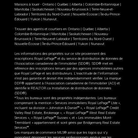
Maisons à louer -
Ontario
|
Québec
|
Alberta
|
Colombie-Britannique
|
Manitoba
|
Saskatchewan
|
Nouveau-Brunswick
|
Terre-Neuve-et-
Labrador
|
Territoires du Nord-Ouest
|
Nouvelle-Écosse
|
Île-du-Prince-
Édouard
|
Yukon
|
Nunavut
.
Trouver des agents et courtiers en
Ontario
|
Québec
|
Alberta
|
Colombie-Britannique
|
Manitoba
|
Saskatchewan
|
Nouveau-
Brunswick
|
Terre-Neuve-et-Labrador
|
Territoires du Nord-Ouest
|
Nouvelle-Écosse
|
Île-du-Prince-Édouard
|
Yukon
|
Nunavut
Les informations des propriétés sur ce site proviennent des
inscriptions Royal LePage
et du service de distribution de données de
MD
l'Association canadienne de l’immobilier (SDD®). SDD® met en
référence des inscriptions tenues par des agences immobilières autres
que Royal LePage et ses distributeurs. L'exactitude de l'information
n'est pas garantie et devrait être indépendamment vérifiée. La marque
DDF® appartient à l'Association canadienne de l’immobilier (ACI) et
identifie le REALTOR.ca Installation de distribution de données
(SDD®).
*Tous les bureaux sont des propriétés indépendantes. Les bureaux
comprenant la mention « Services immobiliers Royal LePage
Ltée »,
MD
incluant sa division « Johnston & Daniel
», « Royal LePage
Credit
MD
MD
Valley Real Estate, Brokerage », « Royal LePage
West Real Estate
MD
Services », « Royal LePage
Sussex », et « Les immeubles Mont-
MD
Tremblant » appartiennent et sont gérés par Bridgemarq Real Estate
Services
.
MD
Les marques de commerce MLS® ainsi que les logos qui s'y
rapportent désignent les services professionnels rendus par les