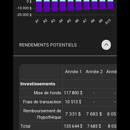
RENDEMENTS POTENTIELS
Année
1
Année
2
Année
3
A
Investissements
Mise de fonds
117 800 $
-
-
Frais de transaction
10 513 $
-
-
Remboursement de
7 331 $
7 683 $
8 053 $
8
l’hypothèque
Total
135 644 $
7 683 $
8 053 $