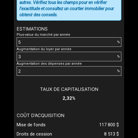
autres. Vérifiez tous les champs pour en vérifier
l’exactitude et consultez un courtier immobilier pour
obtenir des conseils.
ESTIMATIONS
Plus-value du marché par année
%
Augmentation du loyer par année
%
Augmentation des dépenses par année
%
TAUX DE CAPITALISATION
2,32%
COÛT D’ACQUISITION
Mise de fonds
117 800 $
Droits de cession
8 513 $