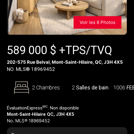
Voir les 8 Photos
589 000
$
+TPS/TVQ
202-575 Rue Belval, Mont-Saint-Hilaire, QC, J3H 4X5
NO. MLS® 18969452
2 Chambres
2
Salles de bain
1006
FE
MC
ÉvaluationExpress
:
Non disponible
Mont-Saint-Hilaire QC, J3H 4X5
No. MLS® 18969452