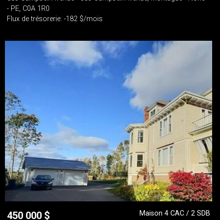
- PE, C0A 1R0
Flux de trésorerie: -182 $/mois
Maison 4 CAC / 2 SDB
450 000
$