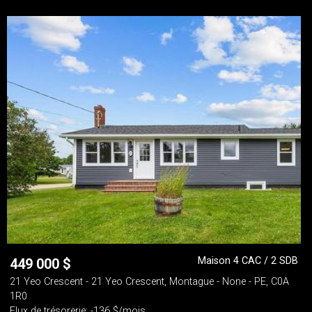
Maison 4 CAC / 2 SDB
449 000
$
21 Yeo Crescent - 21 Yeo Crescent, Montague - None - PE, C0A
1R0
Flux de trésorerie: -136 $/mois