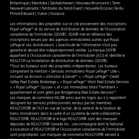
Britannique
|
Manitoba
|
Saskatchewan
|
Nouveau-Brunswick
|
Terre-
Neuve-et-Labrador
|
Territoires du Nord-Ouest
|
Nouvelle-Écosse
|
Île-du-
Prince-Édouard
|
Yukon
|
Nunavut
Les informations des propriétés sur ce site proviennent des inscriptions
Royal LePage
MD
et du service de distribution de données de l'Association
canadienne de l’immobilier (SDD®). SDD® met en référence des
inscriptions tenues par des agences immobilières autres que Royal
LePage et ses distributeurs. L'exactitude de l'information n'est pas
garantie et devrait être indépendamment vérifiée. La marque DDF®
appartient à l'Association canadienne de l’immobilier (ACI) et identifie le
REALTOR.ca Installation de distribution de données (SDD®).
*Tous les bureaux sont des propriétés indépendantes. Les bureaux
comprenant la mention « Services immobiliers Royal LePage
MD
Ltée »,
incluant sa division « Johnston & Daniel
MD
», « Royal LePage
MD
Credit
Valley Real Estate, Brokerage », « Royal LePage
MD
West Real Estate Services
», « Royal LePage
MD
Sussex », et « Les immeubles Mont-Tremblant »
appartiennent et sont gérés par Bridgemarq Real Estate Services
MD
.
Les marques de commerce MLS® ainsi que les logos qui s'y rapportent
désignent les services professionnels rendus par les membres
REALTORS® de l'ACI en vue de l'achat, de la vente et de la location de
biens immobiliers dans le cadre d'un système de vente collaborative.
REALTOR®, REALTORS® et le logo REALTOR® sont des marques
déposées de REALTOR® Canada Inc., une compagnie dont la National
Association of REALTORS® et l'Association canadienne de l’immobilier
sont propriétaires. Les marques de commerce REALTOR® servent à