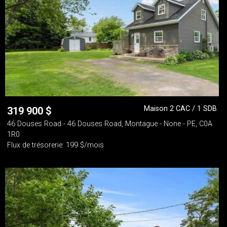
Maison 2 CAC / 1 SDB
319 900
$
46 Douses Road - 46 Douses Road, Montague - None - PE, C0A
1R0
Flux de trésorerie: 199 $/mois