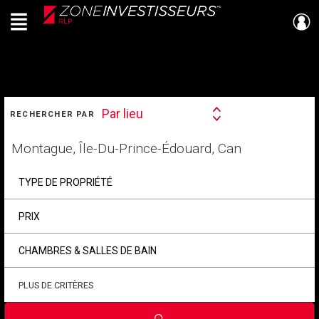
Menu
Live
En Direct
RECHERCHER
Par lieu
RECHERCHER PAR
Search
By
Trouvez
votre
foyer
TYPE DE PROPRIÉTÉ
PRIX
CHAMBRES & SALLES DE BAIN
PLUS DE CRITÈRES
Soumettre