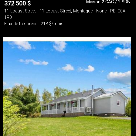
Maison 2 CAC / 2 SDB
372 500
$
11 Locust Street - 11 Locust Street, Montague - None - PE, C0A
1R0
Flux de trésorerie: -213 $/mois