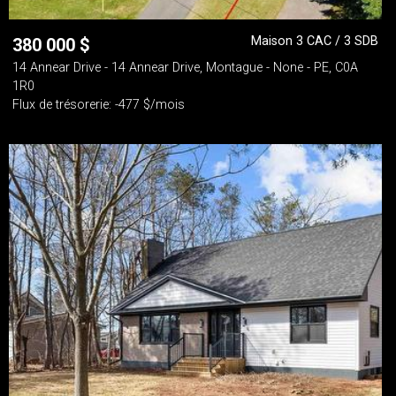
Maison 3 CAC / 3 SDB
380 000
$
14 Annear Drive - 14 Annear Drive, Montague - None - PE, C0A
1R0
Flux de trésorerie: -477 $/mois