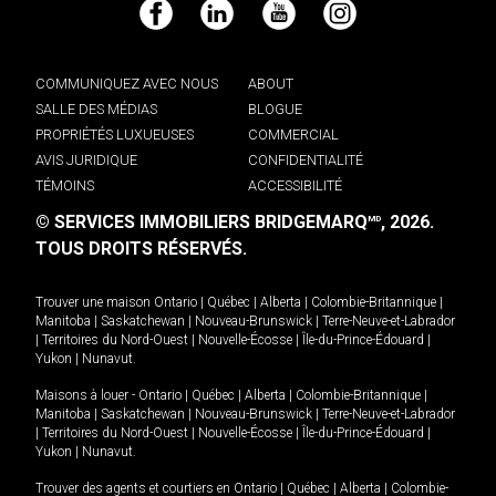
Facebook
LinkedIn
YouTube
Instagram
COMMUNIQUEZ AVEC NOUS
ABOUT
SALLE DES MÉDIAS
BLOGUE
PROPRIÉTÉS LUXUEUSES
COMMERCIAL
AVIS JURIDIQUE
CONFIDENTIALITÉ
TÉMOINS
ACCESSIBILITÉ
© SERVICES IMMOBILIERS BRIDGEMARQ
, 2026.
MD
TOUS DROITS RÉSERVÉS.
Trouver une maison
Ontario
|
Québec
|
Alberta
|
Colombie-Britannique
|
Manitoba
|
Saskatchewan
|
Nouveau-Brunswick
|
Terre-Neuve-et-Labrador
|
Territoires du Nord-Ouest
|
Nouvelle-Écosse
|
Île-du-Prince-Édouard
|
Yukon
|
Nunavut
.
Maisons à louer -
Ontario
|
Québec
|
Alberta
|
Colombie-Britannique
|
Manitoba
|
Saskatchewan
|
Nouveau-Brunswick
|
Terre-Neuve-et-Labrador
|
Territoires du Nord-Ouest
|
Nouvelle-Écosse
|
Île-du-Prince-Édouard
|
Yukon
|
Nunavut
.
Trouver des agents et courtiers en
Ontario
|
Québec
|
Alberta
|
Colombie-