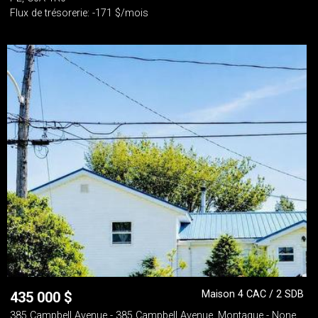
Flux de trésorerie: -171 $/mois
Maison 4 CAC / 2 SDB
435 000
$
385 Campbell Avenue - 385 Campbell Avenue, Montague - None