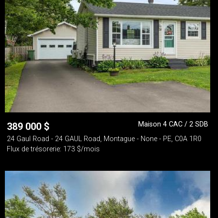
Maison 4 CAC / 2 SDB
389 000
$
24 Gaul Road - 24 GAUL Road, Montague - None - PE, C0A 1R0
Flux de trésorerie: 173 $/mois