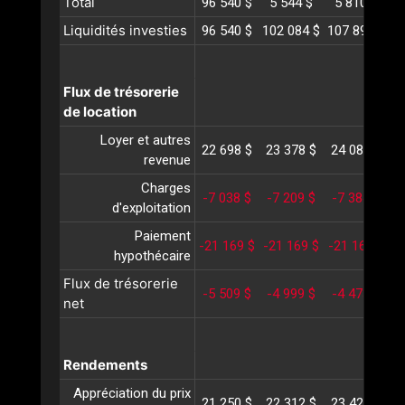
Total
96 540 $
5 544 $
5 810 $
Liquidités investies
96 540 $
102 084 $
107 895 $
1
Flux de trésorerie
de location
Loyer et autres
22 698 $
23 378 $
24 080 $
2
revenue
Charges
-7 038 $
-7 209 $
-7 384 $
-
d'exploitation
Paiement
-21 169 $
-21 169 $
-21 169 $
-
hypothécaire
Flux de trésorerie
-5 509 $
-4 999 $
-4 473 $
-
net
Rendements
Appréciation du prix
21 250 $
22 312 $
23 428 $
2