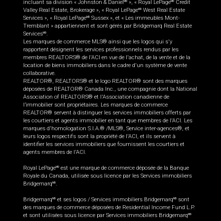
incluant sa division « Johnston & Daniel
», « Royal LePage
Credit
MD
MD
Valley Real Estate, Brokerage », « Royal LePage
West Real Estate
MD
Services », « Royal LePage
Sussex », et « Les immeubles Mont-
MD
Tremblant » appartiennent et sont gérés par Bridgemarq Real Estate
Services
.
MD
Les marques de commerce MLS® ainsi que les logos qui s'y
rapportent désignent les services professionnels rendus par les
membres REALTORS® de l'ACI en vue de l'achat, de la vente et de la
location de biens immobiliers dans le cadre d'un système de vente
collaborative.
REALTOR®, REALTORS® et le logo REALTOR® sont des marques
déposées de REALTOR® Canada Inc., une compagnie dont la National
Association of REALTORS® et l'Association canadienne de
l’immobilier sont propriétaires. Les marques de commerce
REALTOR® servent à distinguer les services immobiliers offerts par
les courtiers et agents immobilier en tant que membres de l'ACI. Les
marques d'homologation S.I.A.® /MLS®, Service inter-agences®, et
leurs logos respectifs sont la propriété de l'ACI, et ils servent à
identifier les services immobiliers que fournissent les courtiers et
agents membres de l'ACI.
Royal LePage
est une marque de commerce déposée de la Banque
MD
Royale du Canada, utilisée sous licence par les Services immobiliers
Bridgemarq
.
MD
Bridgemarq
et ses logos / Services immobiliers Bridgemarq
sont
MD
MD
des marques de commerce déposées de Residential Income Fund L.P.
et sont utilisées sous licence par Services immobiliers Bridgemarq
MD