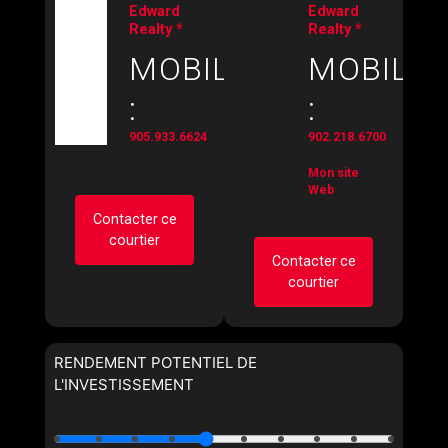
Edward
Edward
Realty *
Realty *
MOBILE
MOBILE
:
:
905.933.6624
902.218.6700
Mon site
Web
Contacter ce
courtier
Contacter ce
courtier
Demander des infos
sur cette inscription
Demander des infos
RENDEMENT POTENTIEL DE
Prénom
sur cette inscription
L'INVESTISSEMENT
et
Nom
Prénom
et
Courriel
Nom