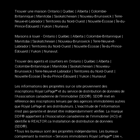
Trouver une maison
Ontario
|
Québec
|
Alberta
|
Colombie-
Britannique
|
Manitoba
|
Saskatchewan
|
Nouveau-Brunswick
|
Terre-
Neuve-et-Labrador
|
Territoires du Nord-Ouest
|
Nouvelle-Écosse
|
Île-du-
Prince-Édouard
|
Yukon
|
Nunavut
.
Maisons à louer -
Ontario
|
Québec
|
Alberta
|
Colombie-Britannique
|
Manitoba
|
Saskatchewan
|
Nouveau-Brunswick
|
Terre-Neuve-et-
Labrador
|
Territoires du Nord-Ouest
|
Nouvelle-Écosse
|
Île-du-Prince-
Édouard
|
Yukon
|
Nunavut
.
Trouver des agents et courtiers en
Ontario
|
Québec
|
Alberta
|
Colombie-Britannique
|
Manitoba
|
Saskatchewan
|
Nouveau-
Brunswick
|
Terre-Neuve-et-Labrador
|
Territoires du Nord-Ouest
|
Nouvelle-Écosse
|
Île-du-Prince-Édouard
|
Yukon
|
Nunavut
Les informations des propriétés sur ce site proviennent des
inscriptions Royal LePage
et du service de distribution de données de
MD
l'Association canadienne de l’immobilier (SDD®). SDD® met en
référence des inscriptions tenues par des agences immobilières autres
que Royal LePage et ses distributeurs. L'exactitude de l'information
n'est pas garantie et devrait être indépendamment vérifiée. La marque
DDF® appartient à l'Association canadienne de l’immobilier (ACI) et
identifie le REALTOR.ca Installation de distribution de données
(SDD®).
*Tous les bureaux sont des propriétés indépendantes. Les bureaux
comprenant la mention « Services immobiliers Royal LePage
Ltée »,
MD