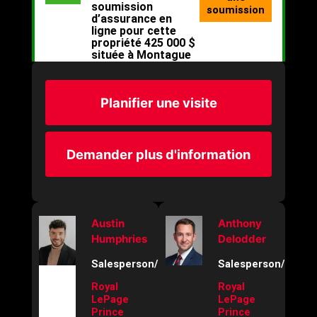
Planifier une visite
Demander plus d'information
Austin
Anthony
Humphries
Delodder
Salesperson/REALTOR®
Salesperson/REAL
Royal
Royal
LePage
LePage
Prince
Prince