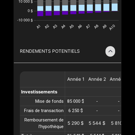
RENDEMENTS POTENTIELS
Année
1
Année
2
Année
3
A
Investissements
Mise de fonds
85 000 $
-
-
Frais de transaction
6 250 $
-
-
Remboursement de
5 290 $
5 544 $
5 810 $
6
l’hypothèque