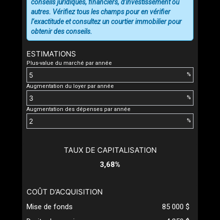
conseils juridiques, financiers, d'investissement ou
vous nous fournissez
autres. Vérifiez tous les champs pour en vérifier
l'autorisation écrite de
l’exactitude et consultez un courtier immobilier pour
communiquer avec vous.
obtenir des conseils.
ESTIMATIONS
Plus-value du marché par année
%
Augmentation du loyer par année
%
Augmentation des dépenses par année
%
TAUX DE CAPITALISATION
3,68%
COÛT D’ACQUISITION
Mise de fonds
85 000 $