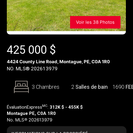
Voir les 38 Photos
425 000
$
4424 County Line Road, Montague, PE, C0A 1R0
NO. MLS® 202613979
3 Chambres
2
Salles de bain
1690
FE
MC
ÉvaluationExpress
:
312K $ - 455K $
Montague PE, C0A 1R0
No. MLS® 202613979