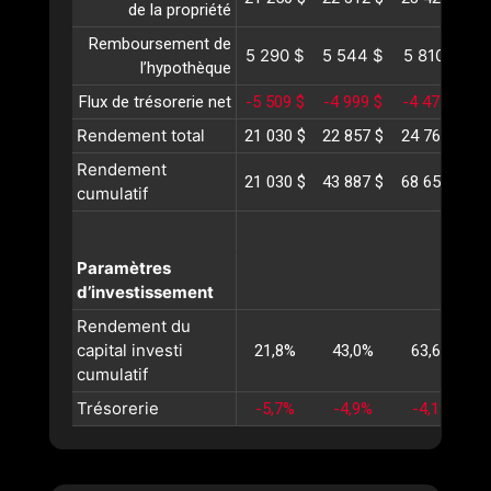
de la propriété
Remboursement de
5 290 $
5 544 $
5 810 $
6
l’hypothèque
Flux de trésorerie net
-5 509 $
-4 999 $
-4 473 $
-
Rendement total
21 030 $
22 857 $
24 765 $
2
Rendement
21 030 $
43 887 $
68 652 $
9
cumulatif
Paramètres
d’investissement
Rendement du
capital investi
21,8%
43,0%
63,6%
cumulatif
Trésorerie
-5,7%
-4,9%
-4,1%