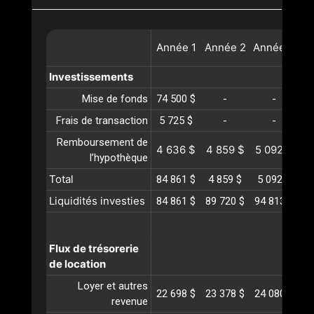
Année
1
Année
2
Année
3
A
Investissements
Mise de fonds
74 500 $
-
-
Frais de transaction
5 725 $
-
-
Remboursement de
4 636 $
4 859 $
5 092 $
5
l’hypothèque
Total
84 861 $
4 859 $
5 092 $
5
Liquidités investies
84 861 $
89 720 $
94 813 $
10
Flux de trésorerie
de location
Loyer et autres
22 698 $
23 378 $
24 080 $
24
revenue