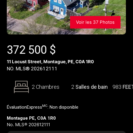
Voir les 37 Photos
372 500
$
11 Locust Street, Montague, PE, C0A 1R0
NO. MLS® 202612111
2 Chambres
2
Salles de bain
983
FEE
MC
ÉvaluationExpress
:
Non disponible
Montague PE, C0A 1R0
No. MLS® 202612111