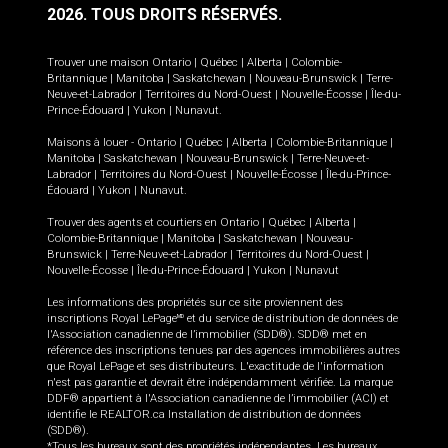
2026.
TOUS DROITS RÉSERVÉS.
Trouver une maison
Ontario
|
Québec
|
Alberta
|
Colombie-
Britannique
|
Manitoba
|
Saskatchewan
|
Nouveau-Brunswick
|
Terre-
Neuve-et-Labrador
|
Territoires du Nord-Ouest
|
Nouvelle-Écosse
|
Île-du-
Prince-Édouard
|
Yukon
|
Nunavut
.
Maisons à louer -
Ontario
|
Québec
|
Alberta
|
Colombie-Britannique
|
Manitoba
|
Saskatchewan
|
Nouveau-Brunswick
|
Terre-Neuve-et-
Labrador
|
Territoires du Nord-Ouest
|
Nouvelle-Écosse
|
Île-du-Prince-
Édouard
|
Yukon
|
Nunavut
.
Trouver des agents et courtiers en
Ontario
|
Québec
|
Alberta
|
Colombie-Britannique
|
Manitoba
|
Saskatchewan
|
Nouveau-
Brunswick
|
Terre-Neuve-et-Labrador
|
Territoires du Nord-Ouest
|
Nouvelle-Écosse
|
Île-du-Prince-Édouard
|
Yukon
|
Nunavut
Les informations des propriétés sur ce site proviennent des
inscriptions Royal LePage
et du service de distribution de données de
MD
l'Association canadienne de l’immobilier (SDD®). SDD® met en
référence des inscriptions tenues par des agences immobilières autres
que Royal LePage et ses distributeurs. L'exactitude de l'information
n'est pas garantie et devrait être indépendamment vérifiée. La marque
DDF® appartient à l'Association canadienne de l’immobilier (ACI) et
identifie le REALTOR.ca Installation de distribution de données
(SDD®).
*Tous les bureaux sont des propriétés indépendantes. Les bureaux