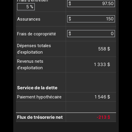
Frais d’entretien
$
%
$
Assurances
$
Frais de copropriété
Dépenses totales
558 $
d'exploitation
Revenus nets
1 333 $
d'exploitation
Service de la dette
1 546 $
Paiement hypothécaire
Flux de trésorerie net
-213 $