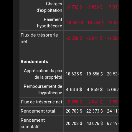
Charges
-6 702 $
-6 866 $
-7 035 $
-
d'exploitation
Paiement
-18 554 $
-18 554 $
-18 554 $
-1
hypothécaire
Flux de trésorerie
-2 558 $
-2 041 $
-1 509 $
-
net
Rendements
Appréciation du prix
18 625 $
19 556 $
20 534 $
21
de la propriété
Remboursement de
4 636 $
4 859 $
5 092 $
5
l’hypothèque
Flux de trésorerie net
-2 558 $
-2 041 $
-1 509 $
-
Rendement total
20 703 $
22 373 $
24 117 $
25
Rendement
20 703 $
43 076 $
67 194 $
93
cumulatif