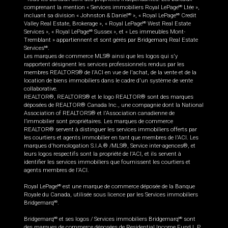
comprenant la mention « Services immobiliers Royal LePage
Ltée »,
MD
incluant sa division « Johnston & Daniel
», « Royal LePage
Credit
MD
MD
Valley Real Estate, Brokerage », « Royal LePage
West Real Estate
MD
Services », « Royal LePage
Sussex », et « Les immeubles Mont-
MD
Tremblant » appartiennent et sont gérés par Bridgemarq Real Estate
Services
.
MD
Les marques de commerce MLS® ainsi que les logos qui s'y
rapportent désignent les services professionnels rendus par les
membres REALTORS® de l'ACI en vue de l'achat, de la vente et de la
location de biens immobiliers dans le cadre d'un système de vente
collaborative.
REALTOR®, REALTORS® et le logo REALTOR® sont des marques
déposées de REALTOR® Canada Inc., une compagnie dont la National
Association of REALTORS® et l'Association canadienne de
l’immobilier sont propriétaires. Les marques de commerce
REALTOR® servent à distinguer les services immobiliers offerts par
les courtiers et agents immobilier en tant que membres de l'ACI. Les
marques d'homologation S.I.A.® /MLS®, Service inter-agences®, et
leurs logos respectifs sont la propriété de l'ACI, et ils servent à
identifier les services immobiliers que fournissent les courtiers et
agents membres de l'ACI.
Royal LePage
est une marque de commerce déposée de la Banque
MD
Royale du Canada, utilisée sous licence par les Services immobiliers
Bridgemarq
.
MD
Bridgemarq
et ses logos / Services immobiliers Bridgemarq
sont
MD
MD
des marques de commerce déposées de Residential Income Fund L.P.