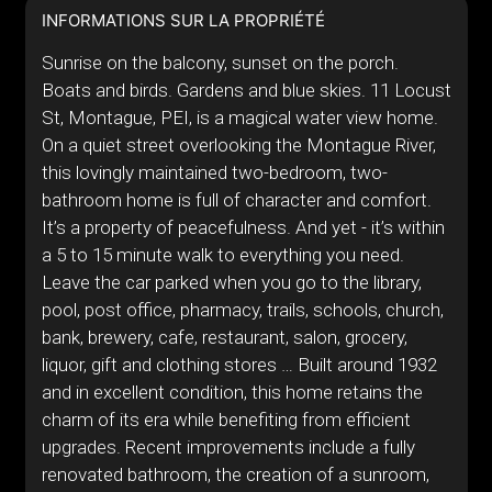
INFORMATIONS SUR LA PROPRIÉTÉ
Sunrise on the balcony, sunset on the porch.
Boats and birds. Gardens and blue skies. 11 Locust
St, Montague, PEI, is a magical water view home.
On a quiet street overlooking the Montague River,
this lovingly maintained two-bedroom, two-
bathroom home is full of character and comfort.
It’s a property of peacefulness. And yet - it’s within
a 5 to 15 minute walk to everything you need.
Leave the car parked when you go to the library,
pool, post office, pharmacy, trails, schools, church,
bank, brewery, cafe, restaurant, salon, grocery,
liquor, gift and clothing stores … Built around 1932
and in excellent condition, this home retains the
charm of its era while benefiting from efficient
upgrades. Recent improvements include a fully
renovated bathroom, the creation of a sunroom,