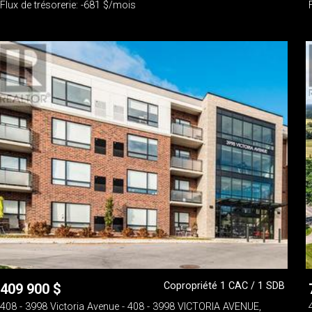
Flux de trésorerie: -681 $/mois
Copropriété 1 CAC / 1 SDB
409 900
$
408 - 3998 Victoria Avenue - 408 - 3998 VICTORIA AVENUE,