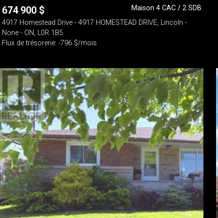
Maison 4 CAC / 2 SDB
674 900
$
4917 Homestead Drive - 4917 HOMESTEAD DRIVE, Lincoln -
None - ON, L0R 1B5
Flux de trésorerie: -796 $/mois