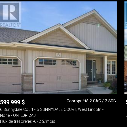
Copropriété 2 CAC / 2 SDB
599 999
$
6 Sunnydale Court - 6 SUNNYDALE COURT, West Lincoln -
None - ON, L0R 2A0
Flux de trésorerie: -672 $/mois