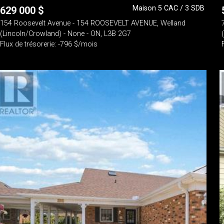
Maison 5 CAC / 3 SDB
629 000
$
154 Roosevelt Avenue - 154 ROOSEVELT AVENUE, Welland
(Lincoln/Crowland) - None - ON, L3B 2G7
Flux de trésorerie: -796 $/mois