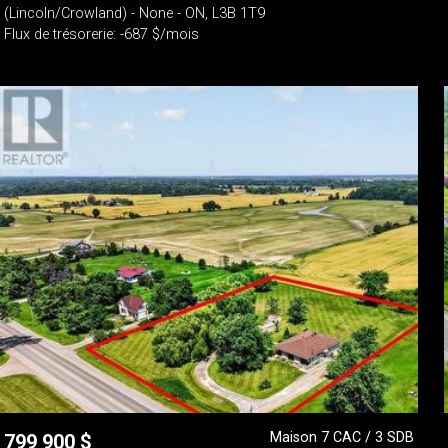
(Lincoln/Crowland) - None - ON, L3B 1T9
Flux de trésorerie: -687 $/mois
Maison 7 CAC / 3 SDB
799 900
$