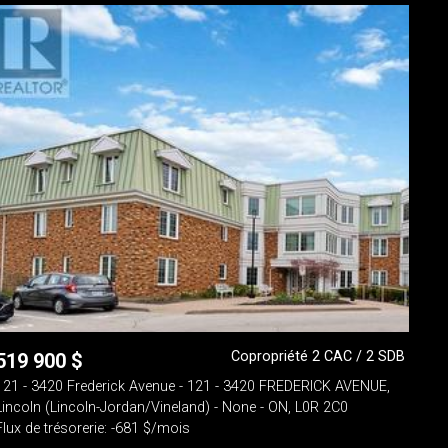
Copropriété 2 CAC / 2 SDB
519 900
$
121 - 3420 Frederick Avenue - 121 - 3420 FREDERICK AVENUE,
Lincoln (Lincoln-Jordan/Vineland) - None - ON, L0R 2C0
Flux de trésorerie: -681 $/mois