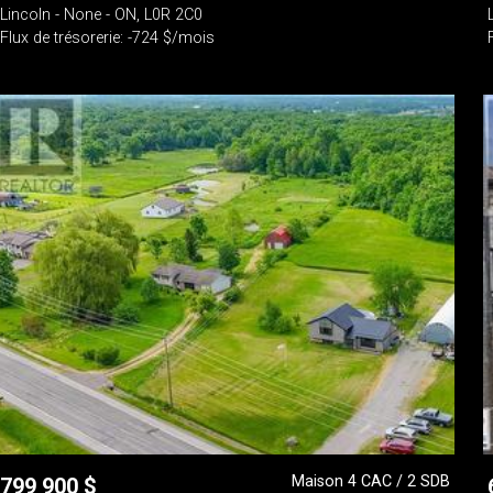
Lincoln - None - ON, L0R 2C0
Flux de trésorerie: -724 $/mois
Maison 4 CAC / 2 SDB
799 900
$