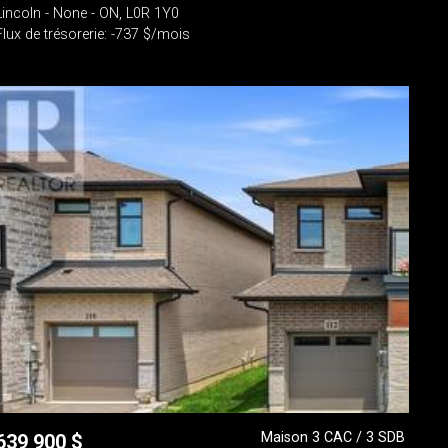
Lincoln - None - ON, L0R 1Y0
Flux de trésorerie: -737 $/mois
Maison 3 CAC / 3 SDB
639 900
$