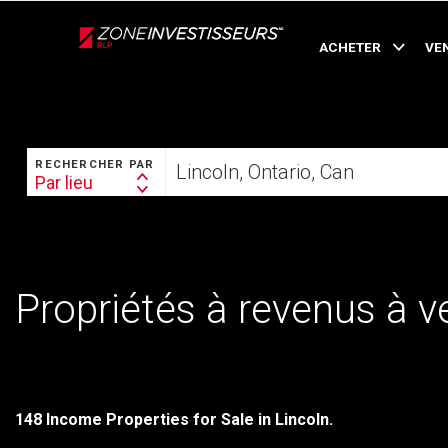
Live
En Direct
ACHETER
VE
RECHERCHER
Trouvez
RECHERCHER PAR
votre
Par lieu
Search
foyer
By
Propriétés à revenus à v
148 Income Properties for Sale in Lincoln.