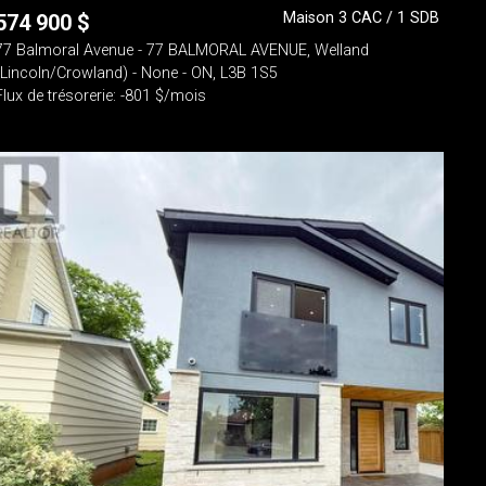
Maison 3 CAC / 1 SDB
574 900
$
77 Balmoral Avenue - 77 BALMORAL AVENUE, Welland
(Lincoln/Crowland) - None - ON, L3B 1S5
Flux de trésorerie: -801 $/mois