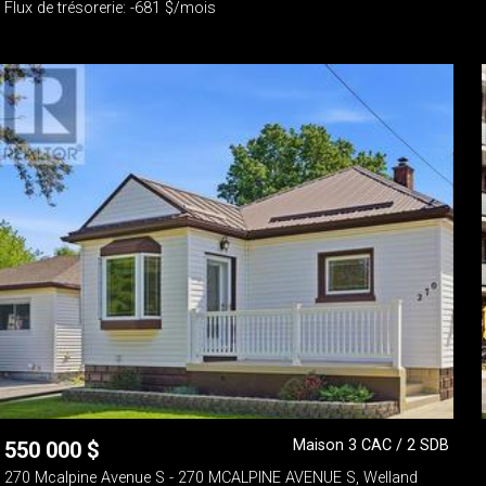
Flux de trésorerie: -681 $/mois
Maison 3 CAC / 2 SDB
550 000
$
270 Mcalpine Avenue S - 270 MCALPINE AVENUE S, Welland