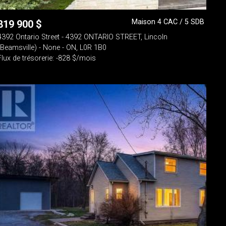
Maison 4 CAC / 5 SDB
819 900
$
4392 Ontario Street - 4392 ONTARIO STREET, Lincoln
(Beamsville) - None - ON, L0R 1B0
Flux de trésorerie: -828 $/mois