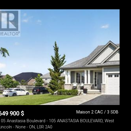
Maison 2 CAC / 3 SDB
649 900
$
105 Anastasia Boulevard - 105 ANASTASIA BOULEVARD, West
Lincoln - None - ON, L0R 2A0