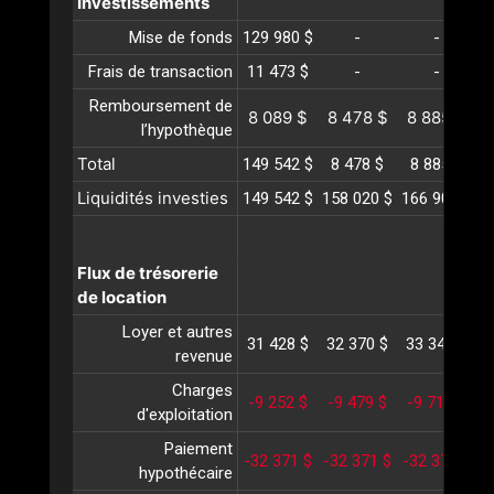
Investissements
Mise de fonds
129 980 $
-
-
Frais de transaction
11 473 $
-
-
Remboursement de
8 089 $
8 478 $
8 885 $
l’hypothèque
Total
149 542 $
8 478 $
8 885 $
Liquidités investies
149 542 $
158 020 $
166 906 $
1
Flux de trésorerie
de location
Loyer et autres
31 428 $
32 370 $
33 341 $
3
revenue
Charges
-9 252 $
-9 479 $
-9 712 $
-
d'exploitation
Paiement
-32 371 $
-32 371 $
-32 371 $
-
hypothécaire