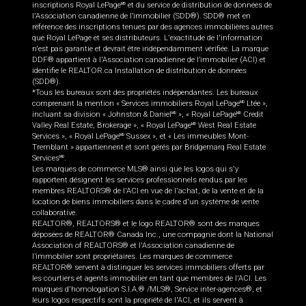
inscriptions Royal LePage
et du service de distribution de données de
MD
l'Association canadienne de l’immobilier (SDD®). SDD® met en
référence des inscriptions tenues par des agences immobilières autres
que Royal LePage et ses distributeurs. L'exactitude de l'information
n'est pas garantie et devrait être indépendamment vérifiée. La marque
DDF® appartient à l'Association canadienne de l’immobilier (ACI) et
identifie le REALTOR.ca Installation de distribution de données
(SDD®).
*Tous les bureaux sont des propriétés indépendantes. Les bureaux
comprenant la mention « Services immobiliers Royal LePage
Ltée »,
MD
incluant sa division « Johnston & Daniel
», « Royal LePage
Credit
MD
MD
Valley Real Estate, Brokerage », « Royal LePage
West Real Estate
MD
Services », « Royal LePage
Sussex », et « Les immeubles Mont-
MD
Tremblant » appartiennent et sont gérés par Bridgemarq Real Estate
Services
.
MD
Les marques de commerce MLS® ainsi que les logos qui s'y
rapportent désignent les services professionnels rendus par les
membres REALTORS® de l'ACI en vue de l'achat, de la vente et de la
location de biens immobiliers dans le cadre d'un système de vente
collaborative.
REALTOR®, REALTORS® et le logo REALTOR® sont des marques
déposées de REALTOR® Canada Inc., une compagnie dont la National
Association of REALTORS® et l'Association canadienne de
l’immobilier sont propriétaires. Les marques de commerce
REALTOR® servent à distinguer les services immobiliers offerts par
les courtiers et agents immobilier en tant que membres de l'ACI. Les
marques d'homologation S.I.A.® /MLS®, Service inter-agences®, et
leurs logos respectifs sont la propriété de l'ACI, et ils servent à