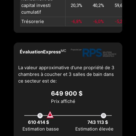
capital investi
20,3%
40,2%
59,6%
cumulatif
Trésorerie
-6,8%
-6,0%
-5,2%
MC
ÉvaluationExpress
La valeur approximative d'une propriété de 3
chambres à coucher et 3 salles de bain dans
ce secteur est de:
649 900 $
Prix affiché
610 414 $
743 113 $
Estimation basse
Estimation élevée