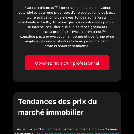
MC
L'ÉvaluationExpress
fournit une estimation de valeurs
potentielles pour une propriété, d’une évaluation plus basse
à une évaluation plus élevée, fondée sur la valeur
marchande actuelle, de même que sur des données propres
au marché local ainsi que sur les renseignements
MC
disponibles sur la propriété. L'ÉvaluationExpress
ne
constitue pas une évaluation en bonne et due forme et ne
remplace pas une évaluation faite en personne par un
professionnel expérimenté.
Obtenez l’avis d’un professionnel
Tendances des prix du
marché immobilier
Variations sur 1 an comparativement au même mois de l'année
précédente.
Trouvez un courtier dans ce secteur afin de recevoir