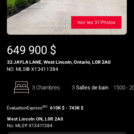
Voir les 31 Photos
649 900
$
32 JAYLA LANE, West Lincoln, Ontario, L0R 2A0
NO. MLS® X13411384
3 Chambres
3
Salles de bain
1500 - 
MC
ÉvaluationExpress
:
610K $ - 743K $
West Lincoln ON, L0R 2A0
No. MLS® X13411384