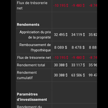
Flux de trésorerie
-10 195 $
-9 480 $
-8 741 $
-
net
Rendements
Appréciation du prix
32 495 $
34 119 $
35 825 $
3
de la propriété
Remboursement de
8 089 $
8 478 $
8 885 $
l’hypothèque
Flux de trésorerie net
-10 195 $
-9 480 $
-8 741 $
-
Rendement total
30 388 $
33 117 $
35 969 $
3
Rendement
30 388 $
63 506 $
99 475 $
1
cumulatif
Paramètres
d’investissement
Rendement du