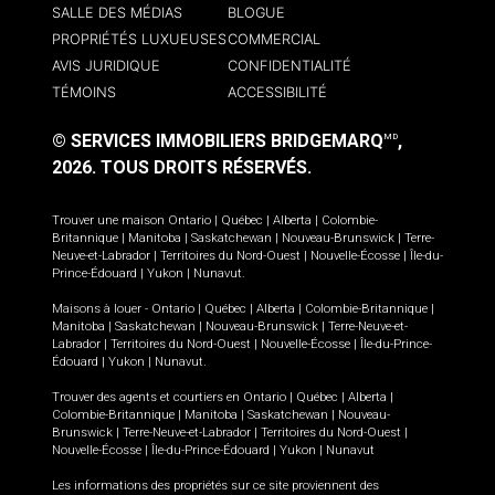
SALLE DES MÉDIAS
BLOGUE
PROPRIÉTÉS LUXUEUSES
COMMERCIAL
AVIS JURIDIQUE
CONFIDENTIALITÉ
TÉMOINS
ACCESSIBILITÉ
© SERVICES IMMOBILIERS BRIDGEMARQ
,
MD
2026.
TOUS DROITS RÉSERVÉS.
Trouver une maison
Ontario
|
Québec
|
Alberta
|
Colombie-
Britannique
|
Manitoba
|
Saskatchewan
|
Nouveau-Brunswick
|
Terre-
Neuve-et-Labrador
|
Territoires du Nord-Ouest
|
Nouvelle-Écosse
|
Île-du-
Prince-Édouard
|
Yukon
|
Nunavut
.
Maisons à louer -
Ontario
|
Québec
|
Alberta
|
Colombie-Britannique
|
Manitoba
|
Saskatchewan
|
Nouveau-Brunswick
|
Terre-Neuve-et-
Labrador
|
Territoires du Nord-Ouest
|
Nouvelle-Écosse
|
Île-du-Prince-
Édouard
|
Yukon
|
Nunavut
.
Trouver des agents et courtiers en
Ontario
|
Québec
|
Alberta
|
Colombie-Britannique
|
Manitoba
|
Saskatchewan
|
Nouveau-
Brunswick
|
Terre-Neuve-et-Labrador
|
Territoires du Nord-Ouest
|
Nouvelle-Écosse
|
Île-du-Prince-Édouard
|
Yukon
|
Nunavut
Les informations des propriétés sur ce site proviennent des