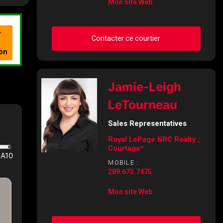
Mon site Web
Contacter ce courtier
Demander des infos sur
Jamie-Leigh
cette inscription
LeTourneau
Prénom
et
Sales Representatives
Nom
Royal LePage NRC Realty ,
Courriel
Courtage*
MOBILE :
289.673.7475
Téléphone
(Optionnel)
Mon site Web
Message