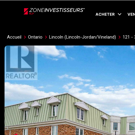
Live
En Direct
ACHETER
VE
Accueil
Ontario
Lincoln (Lincoln-Jordan/Vineland)
121 -