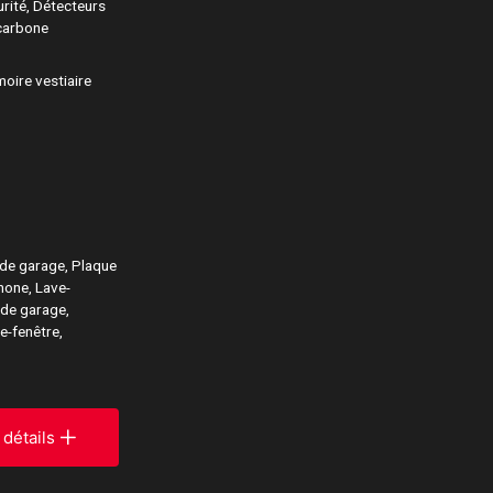
urité, Détecteurs
 carbone
moire vestiaire
de garage, Plaque
hone, Lave-
 de garage,
e-fenêtre,
 détails