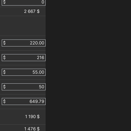
$
2 667 $
$
$
$
$
$
1 190 $
1 476 $