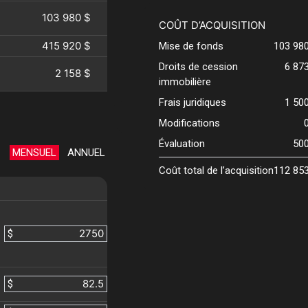
103 980 $
COÛT D’ACQUISITION
415 920 $
Mise de fonds
103 98
Droits de cession
6 87
2 158 $
immobilière
Frais juridiques
1 50
Modifications
Évaluation
50
MENSUEL
ANNUEL
Coût total de l’acquisition
112 85
$
$