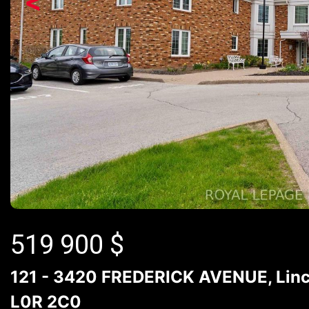
<
519 900
$
121 - 3420 FREDERICK AVENUE, Linco
L0R 2C0