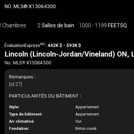
NO. MLS® X13064300
2 Chambres
2
Salles de bain
1000 - 1199
FEETSQ
MC
ÉvaluationExpress
:
442K $ - 593K $
Lincoln (Lincoln-Jordan/Vineland) ON,
No. MLS® X13064300
Remarques :
(id:27)
PARTICULARITÉS DU BÂTIMENT :
Style:
Appartement
Type de bâtiment:
Appartement
Air climatisé:
Oui
Fondation:
Béton coulé