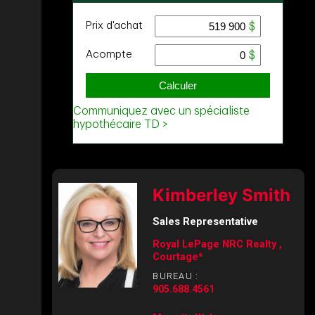
Kimberley Smith
Sales Representative
Royal LePage NRC Realty ,
Courtage*
BUREAU :
905.688.4561