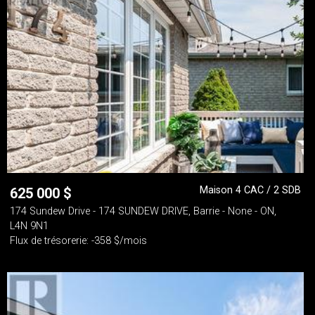
Maison 4 CAC / 2 SDB
625 000
$
174 Sundew Drive - 174 SUNDEW DRIVE, Barrie - None - ON,
L4N 9N1
Flux de trésorerie: -358 $/mois