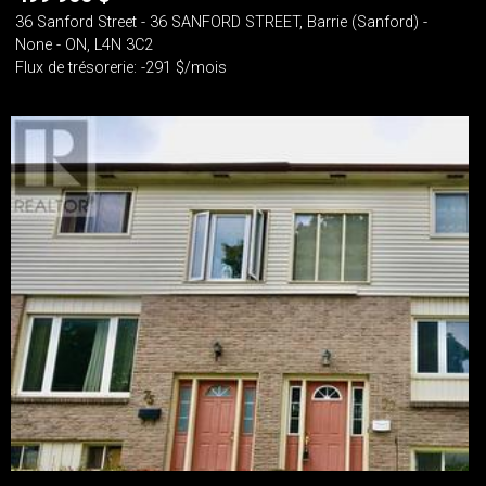
36 Sanford Street - 36 SANFORD STREET, Barrie (Sanford) -
None - ON, L4N 3C2
Flux de trésorerie: -291 $/mois