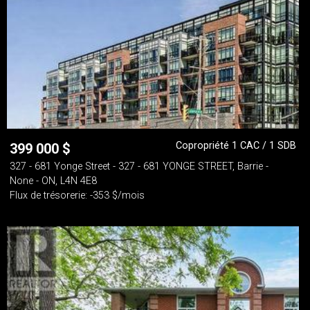
Copropriété 1 CAC / 1 SDB
399 000
$
327 - 681 Yonge Street - 327 - 681 YONGE STREET, Barrie -
None - ON, L4N 4E8
Flux de trésorerie: -353 $/mois