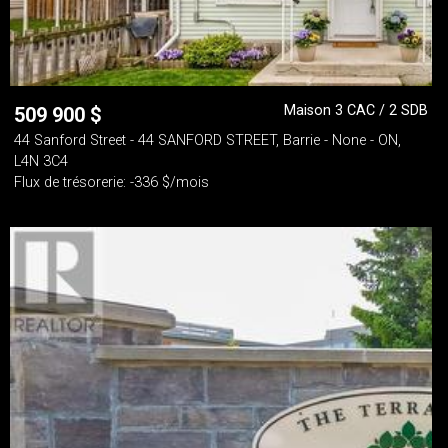
Maison 3 CAC / 2 SDB
509 900
$
44 Sanford Street - 44 SANFORD STREET, Barrie - None - ON,
L4N 3C4
Flux de trésorerie: -336 $/mois