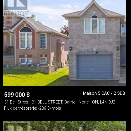
Maison 5 CAC / 2 SDB
599 000
$
31 Bell Street - 31 BELL STREET, Barrie - None - ON, L4N 0J2
Flux de trésorerie: -239 $/mois