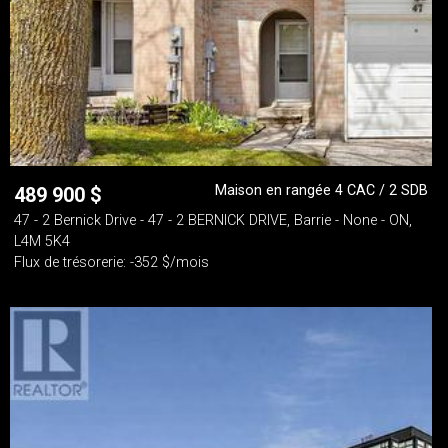
Maison en rangée 4 CAC / 2 SDB
489 900
$
47 - 2 Bernick Drive - 47 - 2 BERNICK DRIVE, Barrie - None - ON,
L4M 5K4
Flux de trésorerie: -352 $/mois