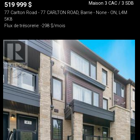
Maison 3 CAC / 3 SDB
519 999
$
77 Carlton Road - 77 CARLTON ROAD, Barrie - None - ON, L4M
5K8
Flux de trésorerie: -298 $/mois