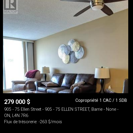
Copropriété 1 CAC / 1 SDB
279 000
$
905 - 75 Ellen Street - 905 - 75 ELLEN STREET, Barrie - None -
ON, L4N 7R6
Flux de trésorerie: -263 $/mois