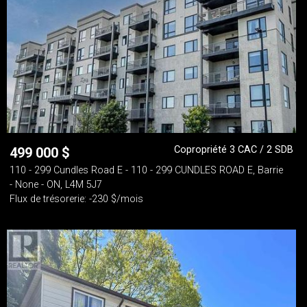
Copropriété 3 CAC / 2 SDB
499 000
$
110 - 299 Cundles Road E - 110 - 299 CUNDLES ROAD E, Barrie
- None - ON, L4M 5J7
Flux de trésorerie: -230 $/mois