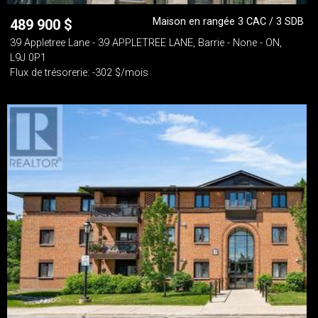
Maison en rangée 3 CAC / 3 SDB
489 900
$
39 Appletree Lane - 39 APPLETREE LANE, Barrie - None - ON,
L9J 0P1
Flux de trésorerie: -302 $/mois