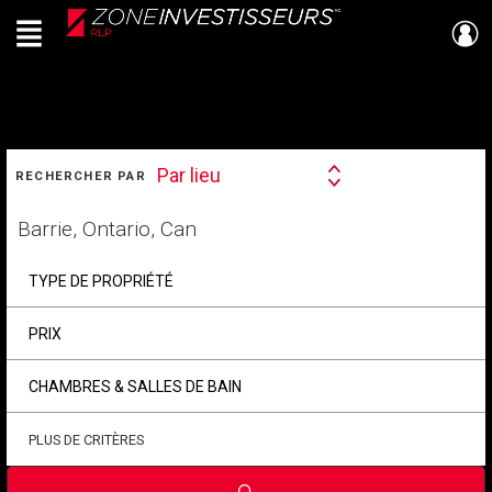
Menu
Live
En Direct
RECHERCHER
Par lieu
RECHERCHER PAR
Search
By
Trouvez
votre
foyer
TYPE DE PROPRIÉTÉ
PRIX
CHAMBRES & SALLES DE BAIN
PLUS DE CRITÈRES
Soumettre