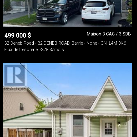
Maison 3 CAC / 3 SDB
499 000
$
32 Deneb Road - 32 DENEB ROAD, Barrie - None - ON, L4M 0K6
Flux de trésorerie: -328 $/mois