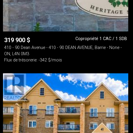
Copropriété 1 CAC / 1 SDB
319 900
$
410 - 90 Dean Avenue - 410 - 90 DEAN AVENUE, Barrie - None -
ON, L4N 0M3
Flux de trésorerie: -342 $/mois