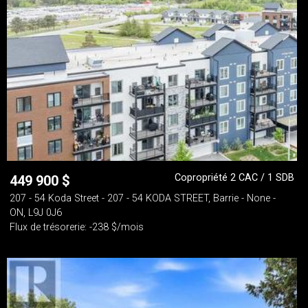
Copropriété 2 CAC / 1 SDB
449 900
$
207 - 54 Koda Street - 207 - 54 KODA STREET, Barrie - None -
ON, L9J 0J6
Flux de trésorerie: -238 $/mois