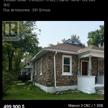
5 Robert Street - 5 ROBERT STREET, Barrie - None - ON, L4N
3H2
Flux de trésorerie: -291 $/mois
Maison 3 CAC / 1 SDB
499 900
$