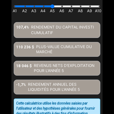
RENDEMENT DU CAPITAL INVESTI
107,4%
CUMULATIF
PLUS-VALUE CUMULATIVE DU
110 236 $
MARCHÉ
REVENUS NETS D'EXPLOITATION
18 046 $
POUR L'ANNÉE
5
RENDEMENT ANNUEL DES
-1,7%
LIQUIDITÉS POUR L'ANNÉE
5
Cette calculatrice utilise les données saisies par
l’utilisateur et des hypothèses générales pour fournir
des résultats illustratifs à des fins d'information