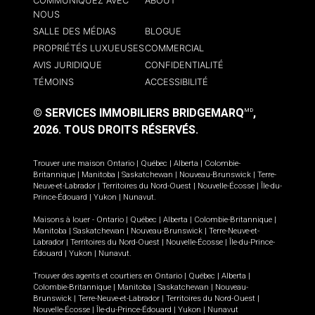
COMMUNIQUEZ AVEC
ABOUT
NOUS
SALLE DES MÉDIAS
BLOGUE
PROPRIÉTÉS LUXUEUSES
COMMERCIAL
AVIS JURIDIQUE
CONFIDENTIALITÉ
TÉMOINS
ACCESSIBILITÉ
© SERVICES IMMOBILIERS BRIDGEMARQ
,
MD
2026.
TOUS DROITS RÉSERVÉS.
Trouver une maison
Ontario
|
Québec
|
Alberta
|
Colombie-
Britannique
|
Manitoba
|
Saskatchewan
|
Nouveau-Brunswick
|
Terre-
Neuve-et-Labrador
|
Territoires du Nord-Ouest
|
Nouvelle-Écosse
|
Île-du-
Prince-Édouard
|
Yukon
|
Nunavut
.
Maisons à louer -
Ontario
|
Québec
|
Alberta
|
Colombie-Britannique
|
Manitoba
|
Saskatchewan
|
Nouveau-Brunswick
|
Terre-Neuve-et-
Labrador
|
Territoires du Nord-Ouest
|
Nouvelle-Écosse
|
Île-du-Prince-
Édouard
|
Yukon
|
Nunavut
.
Trouver des agents et courtiers en
Ontario
|
Québec
|
Alberta
|
Colombie-Britannique
|
Manitoba
|
Saskatchewan
|
Nouveau-
Brunswick
|
Terre-Neuve-et-Labrador
|
Territoires du Nord-Ouest
|
Nouvelle-Écosse
|
Île-du-Prince-Édouard
|
Yukon
|
Nunavut