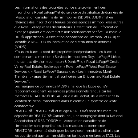
Les informations des propriétés sur ce site proviennent des
inscriptions Royal LePage
et du service de distribution de données de
MD
l'Association canadienne de l’immobilier (SDD®). SDD® met en
référence des inscriptions tenues par des agences immobilières autres
que Royal LePage et ses distributeurs. L'exactitude de l'information
n'est pas garantie et devrait être indépendamment vérifiée. La marque
DDF® appartient à l'Association canadienne de l’immobilier (ACI) et
identifie le REALTOR.ca Installation de distribution de données
(SDD®).
*Tous les bureaux sont des propriétés indépendantes. Les bureaux
comprenant la mention « Services immobiliers Royal LePage
Ltée »,
MD
incluant sa division « Johnston & Daniel
», « Royal LePage
Credit
MD
MD
Valley Real Estate, Brokerage », « Royal LePage
West Real Estate
MD
Services », « Royal LePage
Sussex », et « Les immeubles Mont-
MD
Tremblant » appartiennent et sont gérés par Bridgemarq Real Estate
Services
.
MD
Les marques de commerce MLS® ainsi que les logos qui s'y
rapportent désignent les services professionnels rendus par les
membres REALTORS® de l'ACI en vue de l'achat, de la vente et de la
location de biens immobiliers dans le cadre d'un système de vente
collaborative.
REALTOR®, REALTORS® et le logo REALTOR® sont des marques
déposées de REALTOR® Canada Inc., une compagnie dont la National
Association of REALTORS® et l'Association canadienne de
l’immobilier sont propriétaires. Les marques de commerce
REALTOR® servent à distinguer les services immobiliers offerts par
les courtiers et agents immobilier en tant que membres de l'ACI. Les