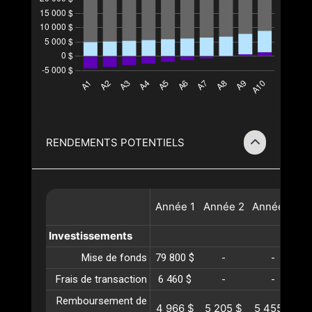
RENDEMENTS POTENTIELS
Année
1
Année
2
Année
3
A
Investissements
Mise de fonds
79 800 $
-
-
Frais de transaction
6 460 $
-
-
Remboursement de
4 966 $
5 205 $
5 455 $
5