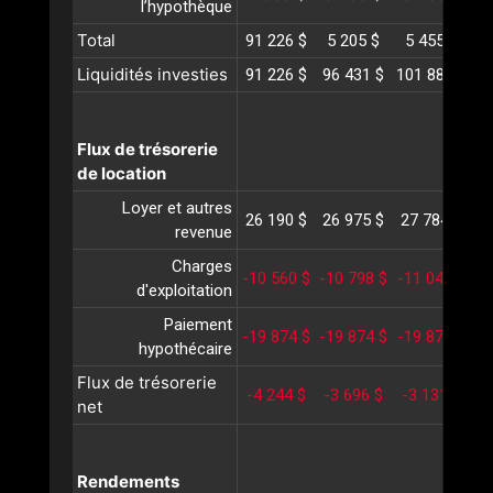
l’hypothèque
Total
91 226 $
5 205 $
5 455 $
5
Liquidités investies
91 226 $
96 431 $
101 886 $
10
Flux de trésorerie
de location
Loyer et autres
26 190 $
26 975 $
27 784 $
2
revenue
Charges
-10 560 $
-10 798 $
-11 041 $
-1
d'exploitation
Paiement
-19 874 $
-19 874 $
-19 874 $
-1
hypothécaire
Flux de trésorerie
-4 244 $
-3 696 $
-3 131 $
-
net
Rendements