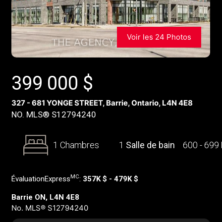
Voir les 24 Photos
399 000
$
327 - 681 YONGE STREET, Barrie, Ontario, L4N 4E8
NO. MLS® S12794240
1 Chambres
1
Salle de bain
600 - 699
MC
ÉvaluationExpress
:
357K $ - 479K $
Barrie ON, L4N 4E8
No. MLS® S12794240