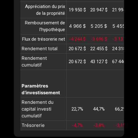
Appréciation du prix
19 950 $
20 947 $
21 994 $
2
de la propriété
Remboursement de
4 966 $
5 205 $
5 455 $
5
l’hypothèque
Flux de trésorerie net
-4 244 $
-3 696 $
-3 131 $
-
Rendement total
20 672 $
22 455 $
24 318 $
2
Rendement
20 672 $
43 127 $
67 446 $
9
cumulatif
Paramètres
d’investissement
Rendement du
capital investi
22,7%
44,7%
66,2%
cumulatif
Trésorerie
-4,7%
-3,8%
-3,1%