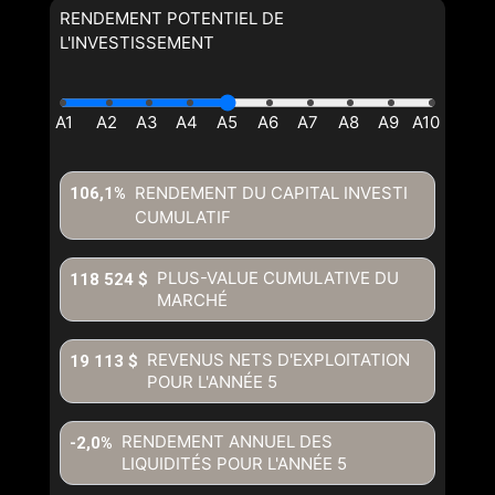
RENDEMENT POTENTIEL DE
L'INVESTISSEMENT
RENDEMENT DU CAPITAL INVESTI
106,1%
CUMULATIF
PLUS-VALUE CUMULATIVE DU
118 524 $
MARCHÉ
REVENUS NETS D'EXPLOITATION
19 113 $
POUR L'ANNÉE
5
RENDEMENT ANNUEL DES
-2,0%
LIQUIDITÉS POUR L'ANNÉE
5