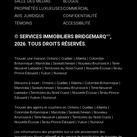
SALLE DES MÉDIAS
BLOGUE
PROPRIÉTÉS LUXUEUSES
COMMERCIAL
AVIS JURIDIQUE
CONFIDENTIALITÉ
TÉMOINS
ACCESSIBILITÉ
© SERVICES IMMOBILIERS BRIDGEMARQ
,
MD
2026.
TOUS DROITS RÉSERVÉS.
Trouver une maison
Ontario
|
Québec
|
Alberta
|
Colombie-
Britannique
|
Manitoba
|
Saskatchewan
|
Nouveau-Brunswick
|
Terre-
Neuve-et-Labrador
|
Territoires du Nord-Ouest
|
Nouvelle-Écosse
|
Île-du-
Prince-Édouard
|
Yukon
|
Nunavut
.
Maisons à louer -
Ontario
|
Québec
|
Alberta
|
Colombie-Britannique
|
Manitoba
|
Saskatchewan
|
Nouveau-Brunswick
|
Terre-Neuve-et-
Labrador
|
Territoires du Nord-Ouest
|
Nouvelle-Écosse
|
Île-du-Prince-
Édouard
|
Yukon
|
Nunavut
.
Trouver des agents et courtiers en
Ontario
|
Québec
|
Alberta
|
Colombie-Britannique
|
Manitoba
|
Saskatchewan
|
Nouveau-
Brunswick
|
Terre-Neuve-et-Labrador
|
Territoires du Nord-Ouest
|
Nouvelle-Écosse
|
Île-du-Prince-Édouard
|
Yukon
|
Nunavut
Les informations des propriétés sur ce site proviennent des
inscriptions Royal LePage
et du service de distribution de données de
MD