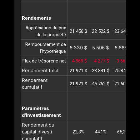
Rendements
Appréciation du prix
21 450 $
22 522 $
23 648 $
2
de la propriété
Remboursement de
5 339 $
5 596 $
5 865 $
6
l’hypothèque
Flux de trésorerie net
-4 868 $
-4 277 $
-3 666 $
-
Rendement total
21 921 $
23 841 $
25 847 $
2
Rendement
21 921 $
45 762 $
71 609 $
9
cumulatif
Paramètres
d’investissement
Rendement du
capital investi
22,3%
44,1%
65,3%
cumulatif