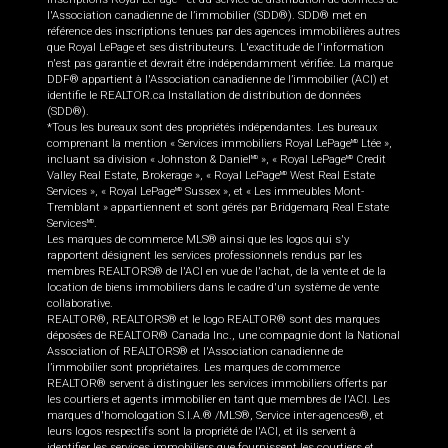
l'Association canadienne de l’immobilier (SDD®). SDD® met en
référence des inscriptions tenues par des agences immobilières autres
que Royal LePage et ses distributeurs. L'exactitude de l'information
n'est pas garantie et devrait être indépendamment vérifiée. La marque
DDF® appartient à l'Association canadienne de l’immobilier (ACI) et
identifie le REALTOR.ca Installation de distribution de données
(SDD®).
*Tous les bureaux sont des propriétés indépendantes. Les bureaux
comprenant la mention « Services immobiliers Royal LePage
Ltée »,
MD
incluant sa division « Johnston & Daniel
», « Royal LePage
Credit
MD
MD
Valley Real Estate, Brokerage », « Royal LePage
West Real Estate
MD
Services », « Royal LePage
Sussex », et « Les immeubles Mont-
MD
Tremblant » appartiennent et sont gérés par Bridgemarq Real Estate
Services
.
MD
Les marques de commerce MLS® ainsi que les logos qui s'y
rapportent désignent les services professionnels rendus par les
membres REALTORS® de l'ACI en vue de l'achat, de la vente et de la
location de biens immobiliers dans le cadre d'un système de vente
collaborative.
REALTOR®, REALTORS® et le logo REALTOR® sont des marques
déposées de REALTOR® Canada Inc., une compagnie dont la National
Association of REALTORS® et l'Association canadienne de
l’immobilier sont propriétaires. Les marques de commerce
REALTOR® servent à distinguer les services immobiliers offerts par
les courtiers et agents immobilier en tant que membres de l'ACI. Les
marques d'homologation S.I.A.® /MLS®, Service inter-agences®, et
leurs logos respectifs sont la propriété de l'ACI, et ils servent à
identifier les services immobiliers que fournissent les courtiers et