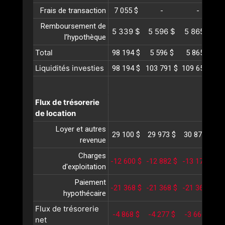
Frais de transaction
7 055 $
-
-
Remboursement de
5 339 $
5 596 $
5 865 $
6
l’hypothèque
Total
98 194 $
5 596 $
5 865 $
Liquidités investies
98 194 $
103 791 $
109 656 $
1
Flux de trésorerie
de location
Loyer et autres
29 100 $
29 973 $
30 872 $
3
revenue
Charges
-12 600 $
-12 882 $
-13 170 $
-
d'exploitation
Paiement
-21 368 $
-21 368 $
-21 368 $
-
hypothécaire
Flux de trésorerie
-4 868 $
-4 277 $
-3 666 $
-
net