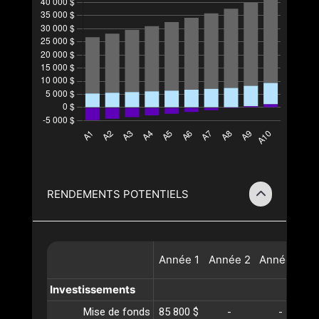
RENDEMENTS POTENTIELS
Année
1
Année
2
Année
3
A
Investissements
Mise de fonds
85 800 $
-
-