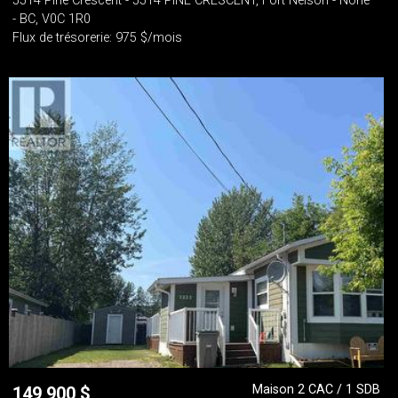
5514 Pine Crescent - 5514 PINE CRESCENT, Fort Nelson - None
- BC, V0C 1R0
Flux de trésorerie: 975 $/mois
Maison 2 CAC / 1 SDB
149 900
$