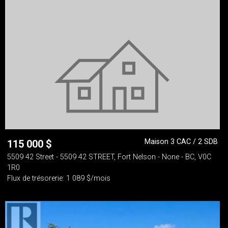
Maison 3 CAC / 2 SDB
115 000
$
5509 42 Street - 5509 42 STREET, Fort Nelson - None - BC, V0C
1R0
Flux de trésorerie: 1 089 $/mois