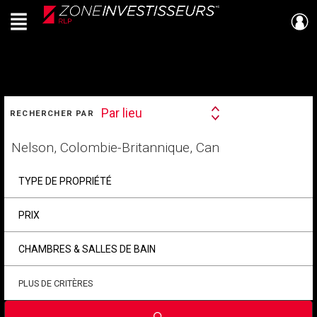
Menu
Live
En Direct
RECHERCHER
Par lieu
RECHERCHER PAR
Search
By
Trouvez
votre
foyer
TYPE DE PROPRIÉTÉ
PRIX
CHAMBRES & SALLES DE BAIN
PLUS DE CRITÈRES
Soumettre