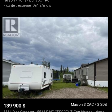
Nelson - None - BC, V0C 1R0
Flux de trésorerie: 984 $/mois
Maison 3 CAC / 2 SDB
139 900
$