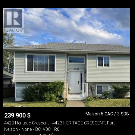
Maison 5 CAC / 3 SDB
239 900
$
4423 Heritage Crescent - 4423 HERITAGE CRESCENT, Fort
Nelson - None - BC, V0C 1R0