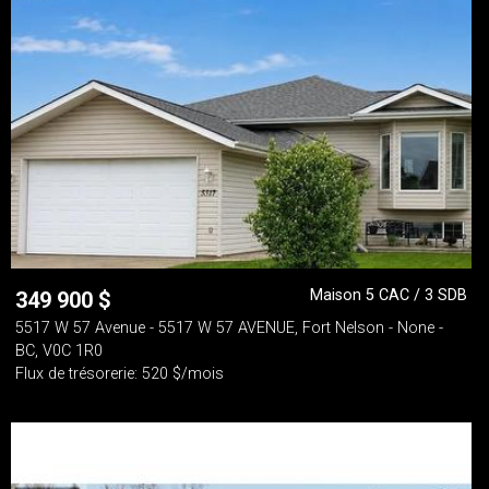
Maison 5 CAC / 3 SDB
349 900
$
5517 W 57 Avenue - 5517 W 57 AVENUE, Fort Nelson - None -
BC, V0C 1R0
Flux de trésorerie: 520 $/mois