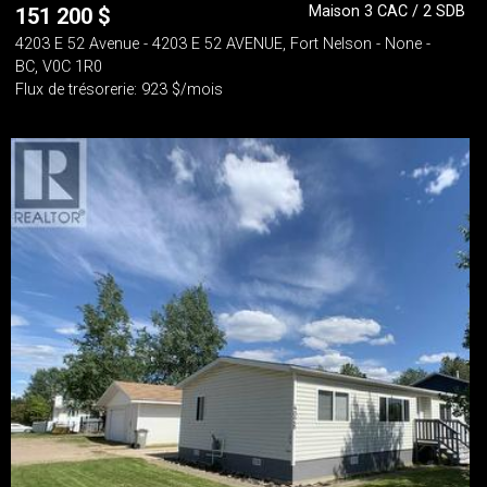
Maison 3 CAC / 2 SDB
151 200
$
4203 E 52 Avenue - 4203 E 52 AVENUE, Fort Nelson - None -
BC, V0C 1R0
Flux de trésorerie: 923 $/mois