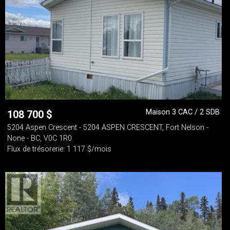
Maison 3 CAC / 2 SDB
108 700
$
5204 Aspen Crescent - 5204 ASPEN CRESCENT, Fort Nelson -
None - BC, V0C 1R0
Flux de trésorerie: 1 117 $/mois