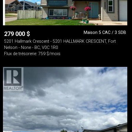
Maison 5 CAC / 3 SDB
279 000
$
5201 Hallmark Crescent - 5201 HALLMARK CRESCENT, Fort
Nelson - None - BC, V0C 1R0
Flux de trésorerie: 759 $/mois