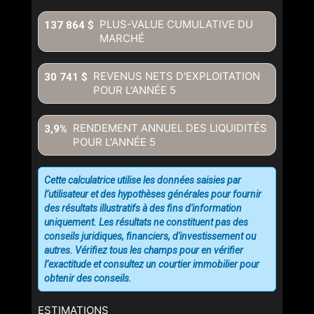
conditions d'utilisation et vous nous fournissez l'autorisation écrite de
communiquer avec vous.
PLUS-VALUE CUMULATIVE DU
137 864 $
MARCHÉ
REVENUS NETS D'EXPLOITATION
30 741 $
POUR L'ANNÉE
5
RENDEMENT ANNUEL DES LIQUIDITÉS
3,9%
POUR L'ANNÉE
5
Cette calculatrice utilise les données saisies par
l’utilisateur et des hypothèses générales pour fournir
des résultats illustratifs à des fins d'information
uniquement. Les résultats ne constituent pas des
conseils juridiques, financiers, d'investissement ou
autres. Vérifiez tous les champs pour en vérifier
l’exactitude et consultez un courtier immobilier pour
obtenir des conseils.
ESTIMATIONS