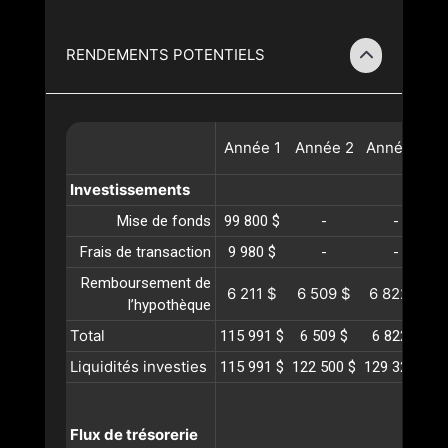
RENDEMENTS POTENTIELS
Année
1
Année
2
Année
3
A
Investissements
Mise de fonds
99 800 $
-
-
Frais de transaction
9 980 $
-
-
Remboursement de
6 211 $
6 509 $
6 822 $
l’hypothèque
Total
115 991 $
6 509 $
6 822 $
Liquidités investies
115 991 $
122 500 $
129 323 $
1
Flux de trésorerie