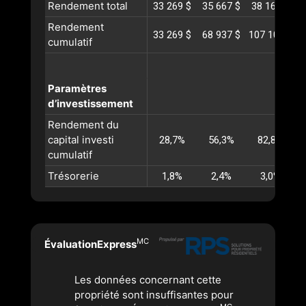
Rendement total
33 269 $
35 667 $
38 168 $
4
Rendement
33 269 $
68 937 $
107 105 $
1
cumulatif
Paramètres
d’investissement
Rendement du
capital investi
28,7%
56,3%
82,8%
cumulatif
Trésorerie
1,8%
2,4%
3,0%
MC
ÉvaluationExpress
Les données concernant cette
propriété sont insuffisantes pour