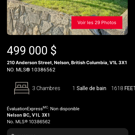
Voir les 29 Photos
499 000
$
210 Anderson Street, Nelson, British Columbia, V1L 3X1
NO. MLS® 10386562
3 Chambres
1
Salle de bain
1618
FEE
MC
ÉvaluationExpress
:
Non disponible
Nelson BC, V1L 3X1
No. MLS® 10386562