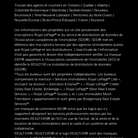
Trouver des agents et courtiers en
Ontario
|
Québec
|
Alberta
|
Colombie-Britannique
|
Manitoba
|
Saskatchewan
|
Nouveau-
Brunswick
|
Terre-Neuve-et-Labrador
|
Territoires du Nord-Ouest
|
Nouvelle-Écosse
|
Île-du-Prince-Édouard
|
Yukon
|
Nunavut
Les informations des propriétés sur ce site proviennent des
inscriptions Royal LePage
et du service de distribution de données de
MD
l'Association canadienne de l’immobilier (SDD®). SDD® met en
référence des inscriptions tenues par des agences immobilières autres
que Royal LePage et ses distributeurs. L'exactitude de l'information
n'est pas garantie et devrait être indépendamment vérifiée. La marque
DDF® appartient à l'Association canadienne de l’immobilier (ACI) et
identifie le REALTOR.ca Installation de distribution de données
(SDD®).
*Tous les bureaux sont des propriétés indépendantes. Les bureaux
comprenant la mention « Services immobiliers Royal LePage
Ltée »,
MD
incluant sa division « Johnston & Daniel
», « Royal LePage
Credit
MD
MD
Valley Real Estate, Brokerage », « Royal LePage
West Real Estate
MD
Services », « Royal LePage
Sussex », et « Les immeubles Mont-
MD
Tremblant » appartiennent et sont gérés par Bridgemarq Real Estate
Services
.
MD
Les marques de commerce MLS® ainsi que les logos qui s'y
rapportent désignent les services professionnels rendus par les
membres REALTORS® de l'ACI en vue de l'achat, de la vente et de la
location de biens immobiliers dans le cadre d'un système de vente
collaborative.
REALTOR®, REALTORS® et le logo REALTOR® sont des marques