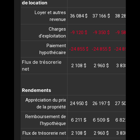
de location
Loyer et autres
36 084 $
37 166 $
38 281 $
3
revenue
Charges
-9 120 $
-9 350 $
-9 587 $
-
d'exploitation
Paiement
-24 855 $
-24 855 $
-24 855 $
-
hypothécaire
Flux de trésorerie
2 108 $
2 960 $
3 838 $
net
Rendements
Appréciation du prix
24 950 $
26 197 $
27 507 $
2
de la propriété
Remboursement de
6 211 $
6 509 $
6 822 $
l’hypothèque
Flux de trésorerie net
2 108 $
2 960 $
3 838 $