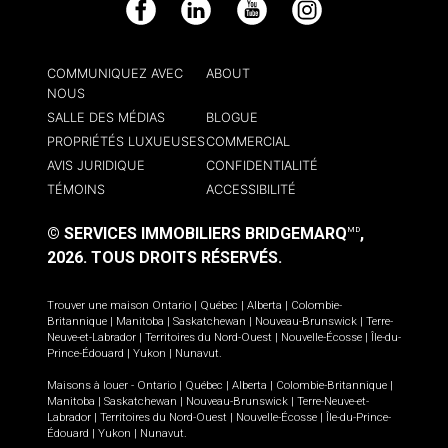
Facebook
LinkedIn
YouTube
Instagram
COMMUNIQUEZ AVEC
ABOUT
NOUS
SALLE DES MÉDIAS
BLOGUE
PROPRIÉTÉS LUXUEUSES
COMMERCIAL
AVIS JURIDIQUE
CONFIDENTIALITÉ
TÉMOINS
ACCESSIBILITÉ
© SERVICES IMMOBILIERS BRIDGEMARQ
,
MD
2026.
TOUS DROITS RÉSERVÉS.
Trouver une maison
Ontario
|
Québec
|
Alberta
|
Colombie-
Britannique
|
Manitoba
|
Saskatchewan
|
Nouveau-Brunswick
|
Terre-
Neuve-et-Labrador
|
Territoires du Nord-Ouest
|
Nouvelle-Écosse
|
Île-du-
Prince-Édouard
|
Yukon
|
Nunavut
.
Maisons à louer -
Ontario
|
Québec
|
Alberta
|
Colombie-Britannique
|
Manitoba
|
Saskatchewan
|
Nouveau-Brunswick
|
Terre-Neuve-et-
Labrador
|
Territoires du Nord-Ouest
|
Nouvelle-Écosse
|
Île-du-Prince-
Édouard
|
Yukon
|
Nunavut
.