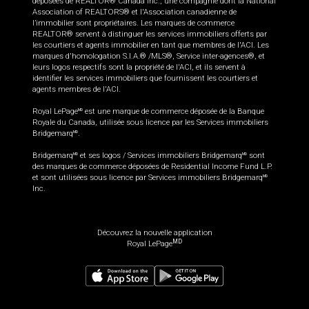
déposées de REALTOR® Canada Inc., une compagnie dont la National
Association of REALTORS® et l'Association canadienne de
l’immobilier sont propriétaires. Les marques de commerce
REALTOR® servent à distinguer les services immobiliers offerts par
les courtiers et agents immobilier en tant que membres de l'ACI. Les
marques d'homologation S.I.A.® /MLS®, Service inter-agences®, et
leurs logos respectifs sont la propriété de l'ACI, et ils servent à
identifier les services immobiliers que fournissent les courtiers et
agents membres de l'ACI.
Royal LePage
est une marque de commerce déposée de la Banque
MD
Royale du Canada, utilisée sous licence par les Services immobiliers
Bridgemarq
.
MD
Bridgemarq
et ses logos / Services immobiliers Bridgemarq
sont
MD
MD
des marques de commerce déposées de Residential Income Fund L.P.
et sont utilisées sous licence par Services immobiliers Bridgemarq
MD
Inc.
Découvrez la nouvelle application
MD
Royal LePage
499 000
$