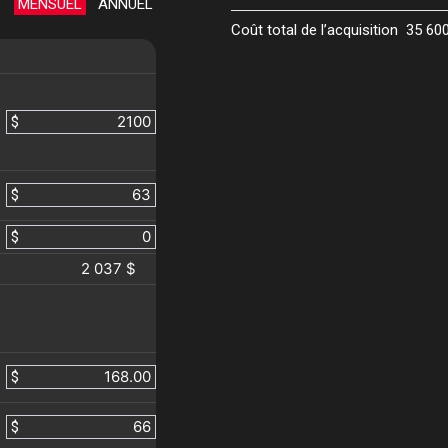
MENSUEL
ANNUEL
Coût total de l’acquisition
35 60
$
$
$
2 037 $
$
$