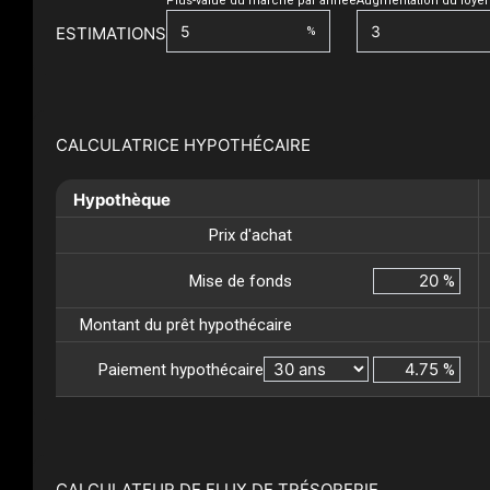
Plus-value du marché par année
Augmentation du loyer
ESTIMATIONS
%
CALCULATRICE HYPOTHÉCAIRE
Hypothèque
Prix d'achat
Mise de fonds
%
Montant du prêt hypothécaire
Paiement hypothécaire
%
CALCULATEUR DE FLUX DE TRÉSORERIE