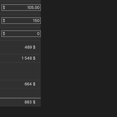
$
$
$
489 $
1 548 $
664 $
883 $