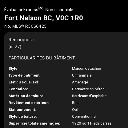
MC
ÉvaluationExpress
:
Non disponible
Fort Nelson BC, V0C 1R0
No. MLS® R3066425
Remarques :
(id:27)
PARTICULARITÉS DU BÂTIMENT :
Style:
Maison détachée
Type de bâtiment:
Unifamiliale
État du sous-sol:
Aménagé
Fondation:
Périmètre en béton
Matériau de toiture:
Bardeaux d'asphalte
Revêtement extérieur:
Bois
Stationnement:
Oui
Style de toiture:
Conventionnel
Superficie totale aménagée:
1920 sqft Pieds carrés