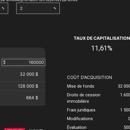
 par année
Augmentation des dépenses par année
%
%
TAUX DE CAPITALISATION
11,61%
$
32 000 $
COÛT D’ACQUISITION
128 000 $
Mise de fonds
32 00
Droits de cession
1 60
664 $
immobilière
Frais juridiques
1 50
Modifications
Évaluation
50