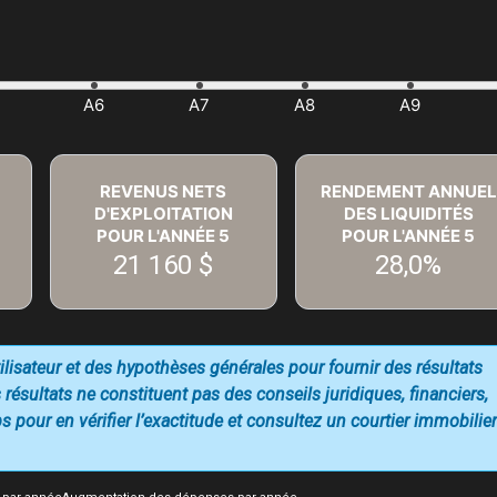
REVENUS NETS
RENDEMENT ANNUEL
D'EXPLOITATION
DES LIQUIDITÉS
POUR L'ANNÉE
5
POUR L'ANNÉE
5
21 160 $
28,0%
utilisateur et des hypothèses générales pour fournir des résultats
 résultats ne constituent pas des conseils juridiques, financiers,
 pour en vérifier l’exactitude et consultez un courtier immobilier