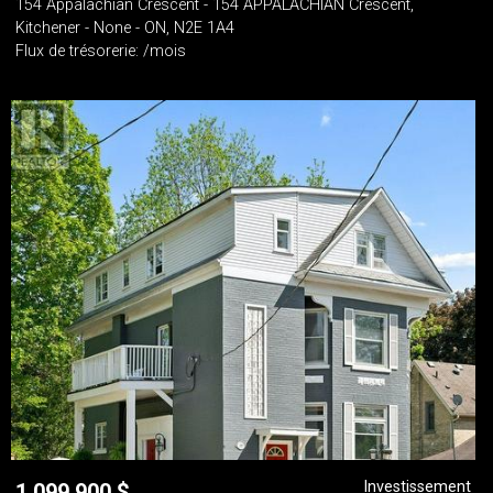
154 Appalachian Crescent - 154 APPALACHIAN Crescent,
Kitchener - None - ON, N2E 1A4
Flux de trésorerie: /mois
Investissement
1 099 900
$