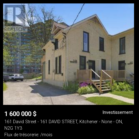
Investissement
1 600 000
$
161 David Street - 161 DAVID STREET, Kitchener - None - ON,
N2G 1Y3
Flux de trésorerie: /mois