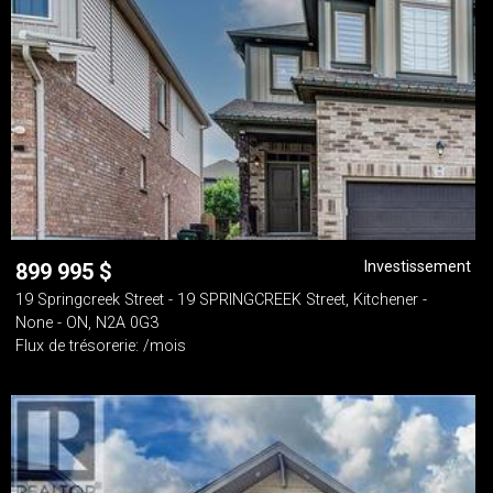
Investissement
899 995
$
19 Springcreek Street - 19 SPRINGCREEK Street, Kitchener -
None - ON, N2A 0G3
Flux de trésorerie: /mois