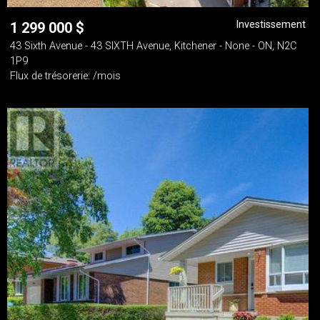
Investissement
1 299 000
$
43 Sixth Avenue - 43 SIXTH Avenue, Kitchener - None - ON, N2C
1P9
Flux de trésorerie: /mois