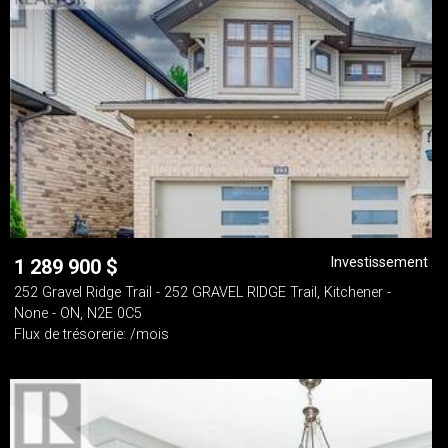
Investissement
1 289 900
$
252 Gravel Ridge Trail - 252 GRAVEL RIDGE Trail, Kitchener -
None - ON, N2E 0C5
Flux de trésorerie: /mois