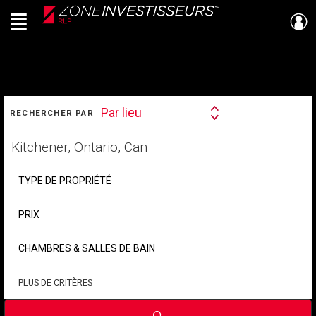
Menu
Live
En Direct
RECHERCHER
Par lieu
RECHERCHER PAR
Search
By
Trouvez
votre
foyer
TYPE DE PROPRIÉTÉ
PRIX
CHAMBRES & SALLES DE BAIN
PLUS DE CRITÈRES
Soumettre