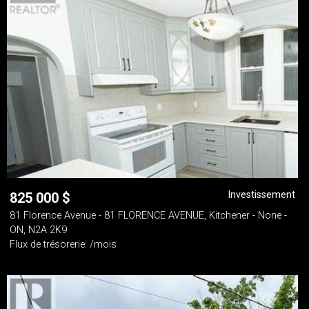
Investissement
825 000
$
81 Florence Avenue - 81 FLORENCE AVENUE, Kitchener - None -
ON, N2A 2K9
Flux de trésorerie: /mois