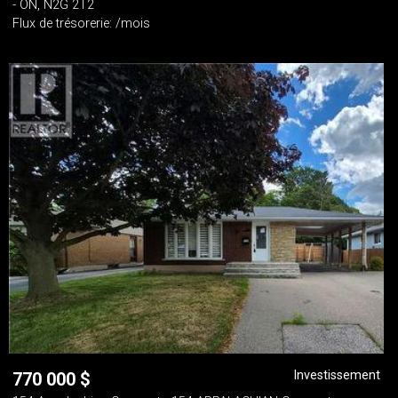
- ON, N2G 2T2
Flux de trésorerie: /mois
Investissement
770 000
$