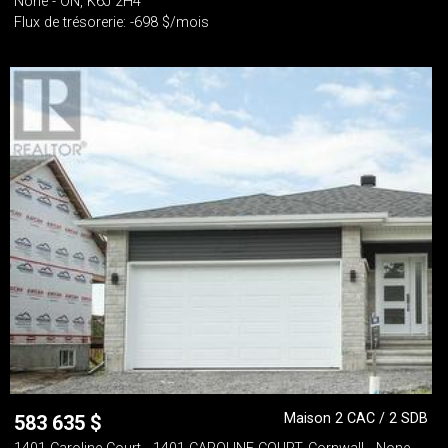
None - ON, K6J 2H4
Flux de trésorerie: -698 $/mois
Maison 2 CAC / 2 SDB
583 635
$