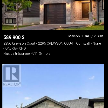
Maison 3 CAC / 2 SDB
589 900
$
2296 Crewson Court - 2296 CREWSON COURT, Cornwall - None
- ON, K6H 0H9
Flux de trésorerie: -911 $/mois