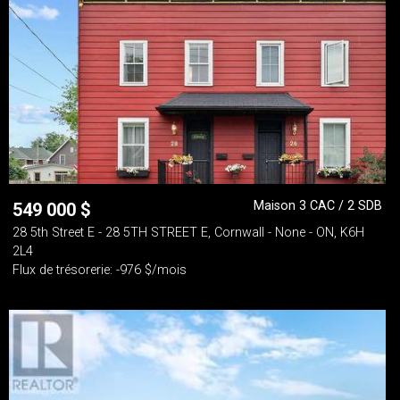
Maison 3 CAC / 2 SDB
549 000
$
28 5th Street E - 28 5TH STREET E, Cornwall - None - ON, K6H
2L4
Flux de trésorerie: -976 $/mois