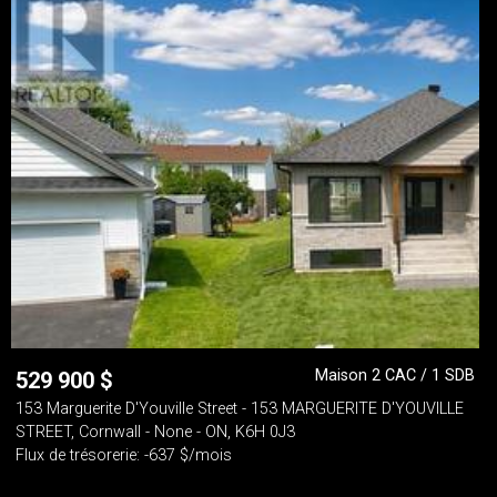
Maison 2 CAC / 1 SDB
529 900
$
153 Marguerite D'Youville Street - 153 MARGUERITE D'YOUVILLE
STREET, Cornwall - None - ON, K6H 0J3
Flux de trésorerie: -637 $/mois