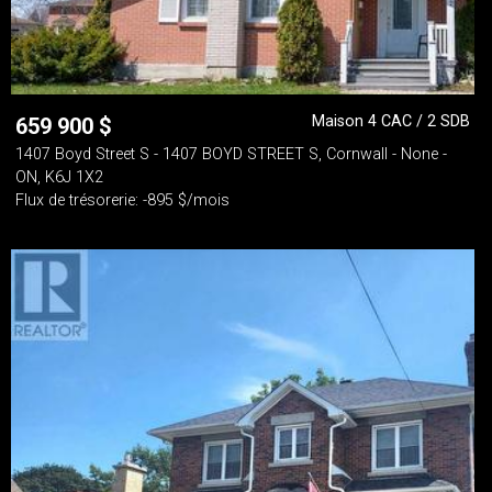
Maison 4 CAC / 2 SDB
659 900
$
1407 Boyd Street S - 1407 BOYD STREET S, Cornwall - None -
ON, K6J 1X2
Flux de trésorerie: -895 $/mois