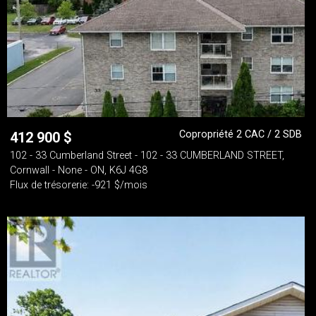
Copropriété 2 CAC / 2 SDB
412 900
$
102 - 33 Cumberland Street - 102 - 33 CUMBERLAND STREET,
Cornwall - None - ON, K6J 4G8
Flux de trésorerie: -921 $/mois