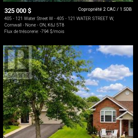
Copropriété 2 CAC / 1 SDB
325 000
$
405 - 121 Water Street W - 405 - 121 WATER STREET W,
Cornwall - None - ON, K6J 5T8
Flux de trésorerie: -794 $/mois