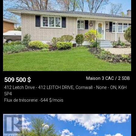
Maison 3 CAC / 2 SDB
509 500
$
412 Leitch Drive - 412 LEITCH DRIVE, Cornwall - None - ON, K6H
5P4
Flux de trésorerie: -544 $/mois