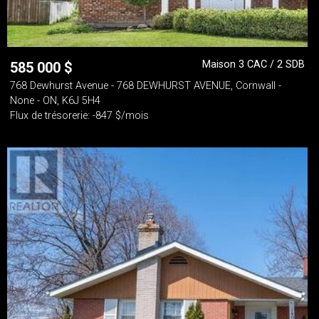
Maison 3 CAC / 2 SDB
585 000
$
768 Dewhurst Avenue - 768 DEWHURST AVENUE, Cornwall -
None - ON, K6J 5H4
Flux de trésorerie: -847 $/mois