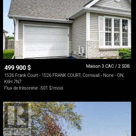
Maison 3 CAC / 2 SDB
499 900
$
1526 Frank Court - 1526 FRANK COURT, Cornwall - None - ON,
K6H 7N7
Flux de trésorerie: -501 $/mois