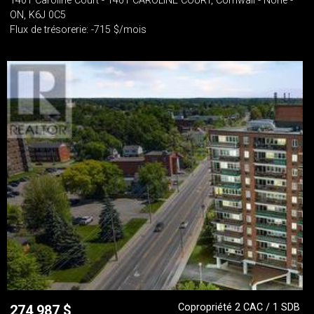
1401 Caroline Court - 1401 CAROLINE COURT, Cornwall - None -
ON, K6J 0C5
Flux de trésorerie: -715 $/mois
Copropriété 2 CAC / 1 SDB
274 987
$