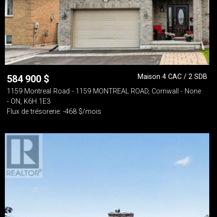
Maison 4 CAC / 2 SDB
584 900
$
1159 Montreal Road - 1159 MONTREAL ROAD, Cornwall - None
- ON, K6H 1E3
Flux de trésorerie: -468 $/mois