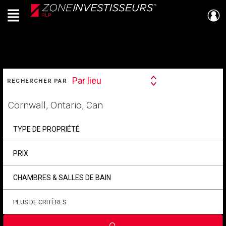
Menu
Live
En Direct
RECHERCHER
Par lieu
RECHERCHER PAR
Search
By
Trouvez
votre
foyer
TYPE DE PROPRIÉTÉ
PRIX
CHAMBRES & SALLES DE BAIN
PLUS DE CRITÈRES
Soumettre