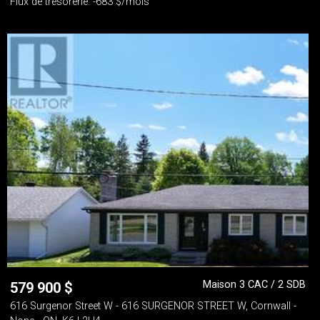
Flux de trésorerie: -683 $/mois
Maison 3 CAC / 2 SDB
579 900
$
616 Surgenor Street W - 616 SURGENOR STREET W, Cornwall -