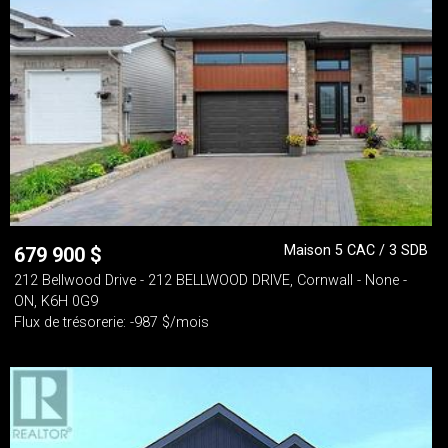
Maison 5 CAC / 3 SDB
679 900
$
212 Bellwood Drive - 212 BELLWOOD DRIVE, Cornwall - None -
ON, K6H 0G9
Flux de trésorerie: -987 $/mois