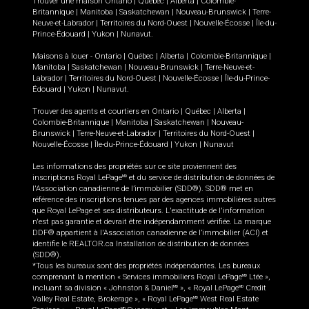
Trouver une maison
Ontario
|
Québec
|
Alberta
|
Colombie-
Britannique
|
Manitoba
|
Saskatchewan
|
Nouveau-Brunswick
|
Terre-
Neuve-et-Labrador
|
Territoires du Nord-Ouest
|
Nouvelle-Écosse
|
Île-du-
Prince-Édouard
|
Yukon
|
Nunavut
.
Maisons à louer -
Ontario
|
Québec
|
Alberta
|
Colombie-Britannique
|
Manitoba
|
Saskatchewan
|
Nouveau-Brunswick
|
Terre-Neuve-et-
Labrador
|
Territoires du Nord-Ouest
|
Nouvelle-Écosse
|
Île-du-Prince-
Édouard
|
Yukon
|
Nunavut
.
Trouver des agents et courtiers en
Ontario
|
Québec
|
Alberta
|
Colombie-Britannique
|
Manitoba
|
Saskatchewan
|
Nouveau-
Brunswick
|
Terre-Neuve-et-Labrador
|
Territoires du Nord-Ouest
|
Nouvelle-Écosse
|
Île-du-Prince-Édouard
|
Yukon
|
Nunavut
Les informations des propriétés sur ce site proviennent des
inscriptions Royal LePage
et du service de distribution de données de
MD
l'Association canadienne de l’immobilier (SDD®). SDD® met en
référence des inscriptions tenues par des agences immobilières autres
que Royal LePage et ses distributeurs. L'exactitude de l'information
n'est pas garantie et devrait être indépendamment vérifiée. La marque
DDF® appartient à l'Association canadienne de l’immobilier (ACI) et
identifie le REALTOR.ca Installation de distribution de données
(SDD®).
*Tous les bureaux sont des propriétés indépendantes. Les bureaux
comprenant la mention « Services immobiliers Royal LePage
Ltée »,
MD
incluant sa division « Johnston & Daniel
», « Royal LePage
Credit
MD
MD
Valley Real Estate, Brokerage », « Royal LePage
West Real Estate
MD
MD