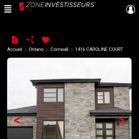
Menu
Live
En Direct
Accueil
Ontario
Cornwall
1416 CAROLINE COURT
<
>