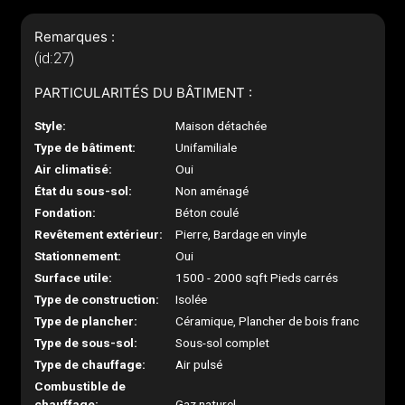
Remarques :
(id:27)
PARTICULARITÉS DU BÂTIMENT :
Style:
Maison détachée
Type de bâtiment:
Unifamiliale
Air climatisé:
Oui
État du sous-sol:
Non aménagé
Fondation:
Béton coulé
Revêtement extérieur:
Pierre, Bardage en vinyle
Stationnement:
Oui
Surface utile:
1500 - 2000 sqft Pieds carrés
Type de construction:
Isolée
Type de plancher:
Céramique, Plancher de bois franc
Type de sous-sol:
Sous-sol complet
Type de chauffage:
Air pulsé
Combustible de
chauffage:
Gaz naturel