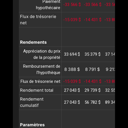
Paiement
-33 566 $
-33 566 $
-33 566 $
-
hypothécaire
Flux de trésorerie
-15 039 $
-14 431 $
-13 804 $
-
net
Rendements
Appréciation du prix
33 694 $
35 379 $
37 148 $
3
de la propriété
Remboursement de
8 388 $
8 791 $
9 213 $
l’hypothèque
Flux de trésorerie net
-15 039 $
-14 431 $
-13 804 $
-
Rendement total
27 043 $
29 739 $
32 557 $
3
Rendement
27 043 $
56 782 $
89 340 $
1
cumulatif
Paramètres