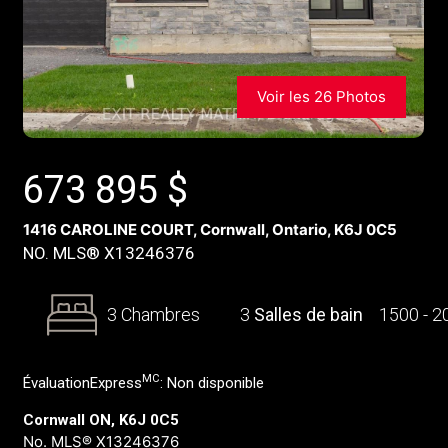
Voir les 26 Photos
673 895
$
1416 CAROLINE COURT, Cornwall, Ontario, K6J 0C5
NO. MLS® X13246376
3 Chambres
3
Salles de bain
1500 - 
MC
ÉvaluationExpress
:
Non disponible
Cornwall ON, K6J 0C5
No. MLS® X13246376