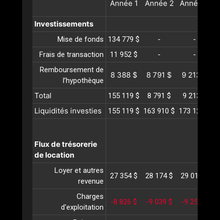
Année
1
Année
2
Année
3
A
Investissements
Mise de fonds
134 779 $
-
-
Frais de transaction
11 952 $
-
-
Remboursement de
8 388 $
8 791 $
9 213 $
l’hypothèque
Total
155 119 $
8 791 $
9 213 $
Liquidités investies
155 119 $
163 910 $
173 124 $
1
Flux de trésorerie
de location
Loyer et autres
27 354 $
28 174 $
29 019 $
2
revenue
Charges
-8 826 $
-9 039 $
-9 257 $
-
d'exploitation