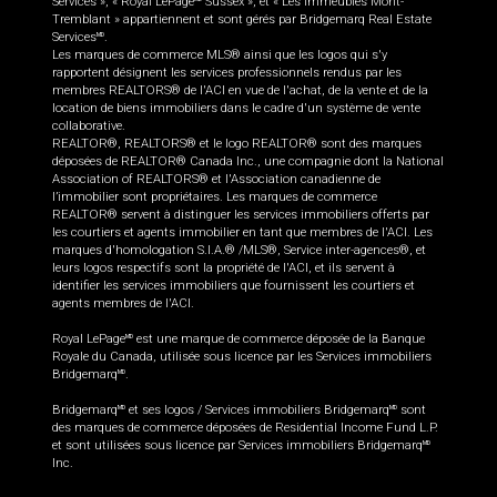
Services », « Royal LePage
Sussex », et « Les immeubles Mont-
Tremblant » appartiennent et sont gérés par Bridgemarq Real Estate
Services
.
MD
Les marques de commerce MLS® ainsi que les logos qui s'y
rapportent désignent les services professionnels rendus par les
membres REALTORS® de l'ACI en vue de l'achat, de la vente et de la
location de biens immobiliers dans le cadre d'un système de vente
collaborative.
REALTOR®, REALTORS® et le logo REALTOR® sont des marques
déposées de REALTOR® Canada Inc., une compagnie dont la National
Association of REALTORS® et l'Association canadienne de
l’immobilier sont propriétaires. Les marques de commerce
REALTOR® servent à distinguer les services immobiliers offerts par
les courtiers et agents immobilier en tant que membres de l'ACI. Les
marques d'homologation S.I.A.® /MLS®, Service inter-agences®, et
leurs logos respectifs sont la propriété de l'ACI, et ils servent à
identifier les services immobiliers que fournissent les courtiers et
agents membres de l'ACI.
Royal LePage
est une marque de commerce déposée de la Banque
MD
Royale du Canada, utilisée sous licence par les Services immobiliers
Bridgemarq
.
MD
Bridgemarq
et ses logos / Services immobiliers Bridgemarq
sont
MD
MD
des marques de commerce déposées de Residential Income Fund L.P.
et sont utilisées sous licence par Services immobiliers Bridgemarq
MD
Inc.