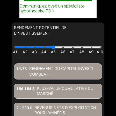
RENDEMENT POTENTIEL DE
L'INVESTISSEMENT
RENDEMENT DU CAPITAL INVESTI
84,7%
CUMULATIF
PLUS-VALUE CUMULATIVE DU
186 184 $
MARCHÉ
REVENUS NETS D'EXPLOITATION
21 233 $
POUR L'ANNÉE
5