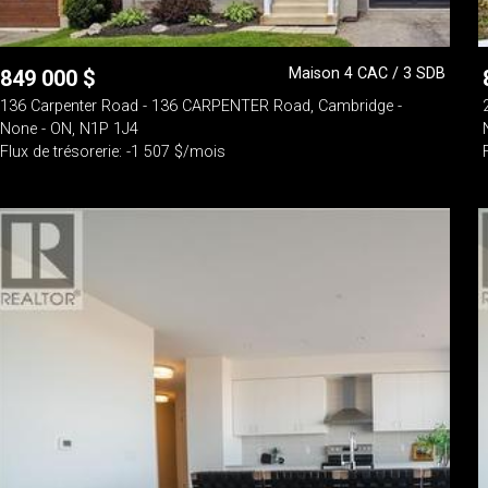
Maison 4 CAC / 3 SDB
849 000
$
136 Carpenter Road - 136 CARPENTER Road, Cambridge -
None - ON, N1P 1J4
Flux de trésorerie: -1 507 $/mois