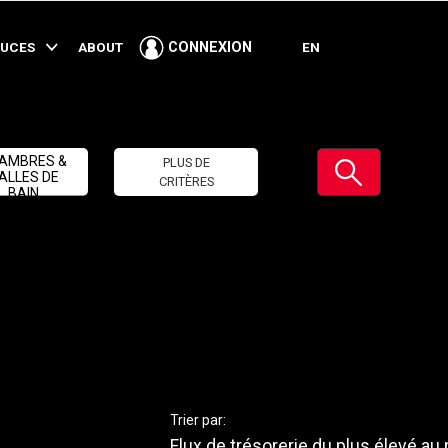
TUCES
ABOUT
EN
CONNEXION
Soumettre
AMBRES &
PLUS DE
ALLES DE
CRITÈRES
BAIN
Trier par:
Flux de trésorerie du plus élevé au