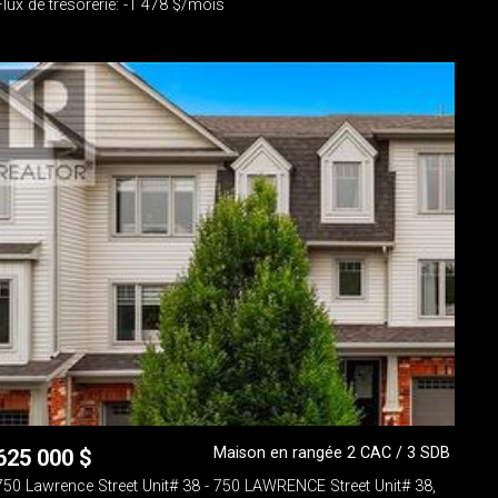
Flux de trésorerie: -1 478 $/mois
Maison en rangée 2 CAC / 3 SDB
625 000
$
750 Lawrence Street Unit# 38 - 750 LAWRENCE Street Unit# 38,