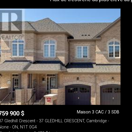
Maison 3 CAC / 3 SDB
759 900
$
37 Gledhill Crescent - 37 GLEDHILL CRESCENT, Cambridge -
None - ON, N1T 0G4