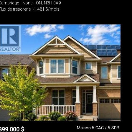
Cambridge - None - ON, N3H 0A9
Flux de trésorerie: -1 481 $/mois
Maison 5 CAC / 5 SDB
899 000
$