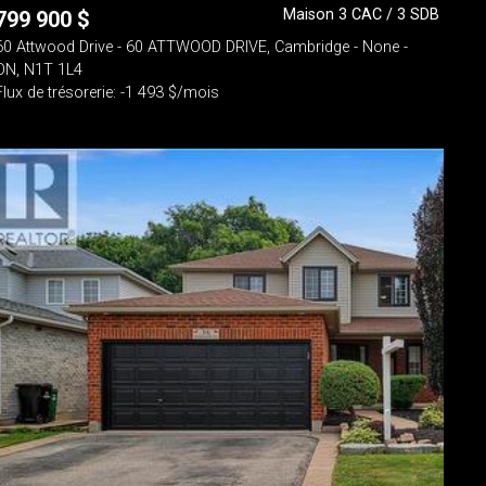
Maison 3 CAC / 3 SDB
799 900
$
60 Attwood Drive - 60 ATTWOOD DRIVE, Cambridge - None -
ON, N1T 1L4
Flux de trésorerie: -1 493 $/mois