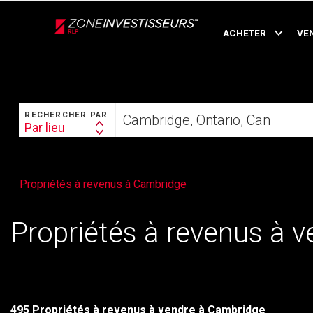
Live
En Direct
ACHETER
VE
RECHERCHER
Trouvez
RECHERCHER PAR
votre
Par lieu
Search
foyer
By
Propriétés à revenus à Cambridge
Propriétés à revenus à 
495 Propriétés à revenus à vendre à Cambridge