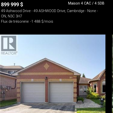
Maison 4 CAC / 4 SDB
899 999
$
49 Ashwood Drive - 49 ASHWOOD Drive, Cambridge - None -
ON, N3C 3H7
Flux de trésorerie: -1 488 $/mois