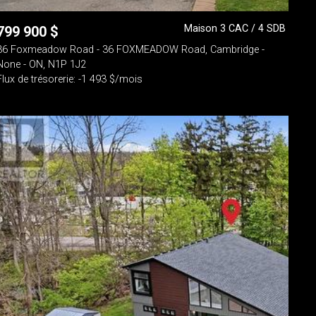
Maison 3 CAC / 4 SDB
799 900
$
36 Foxmeadow Road - 36 FOXMEADOW Road, Cambridge -
None - ON, N1P 1J2
Flux de trésorerie: -1 493 $/mois