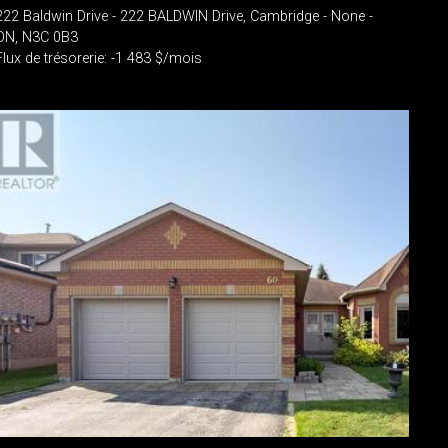
222 Baldwin Drive - 222 BALDWIN Drive, Cambridge - None -
ON, N3C 0B3
Flux de trésorerie: -1 483 $/mois