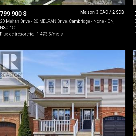
Maison 3 CAC / 2 SDB
799 900
$
20 Melran Drive - 20 MELRAN Drive, Cambridge - None - ON,
N3C 4C1
Flux de trésorerie: -1 493 $/mois