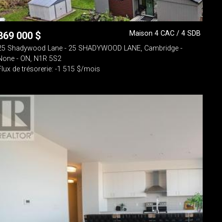
Maison 4 CAC / 4 SDB
869 000
$
25 Shadywood Lane - 25 SHADYWOOD LANE, Cambridge -
None - ON, N1R 5S2
Flux de trésorerie: -1 515 $/mois