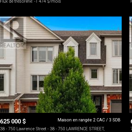
Flux de trésorerie: -1 474 $/mois
Maison en rangée 2 CAC / 3 SDB
625 000
$
38 - 750 Lawrence Street - 38 - 750 LAWRENCE STREET,