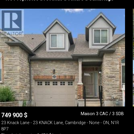
Maison 3 CAC / 3 SDB
749 900
$
23 Knack Lane - 23 KNACK Lane, Cambridge - None - ON, N1R
8P7