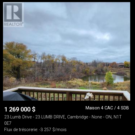
Maison 4 CAC / 4 SDB
1 269 000
$
23 Lumb Drive - 23 LUMB DRIVE, Cambridge - None - ON, N1T
0E7
Flux de trésorerie: -3 257 $/mois