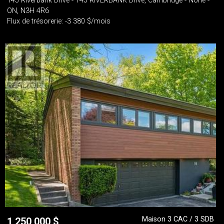
145 Riverbank Drive - 145 RIVERBANK Drive, Cambridge - None -
ON, N3H 4R6
Flux de trésorerie: -3 380 $/mois
Maison 3 CAC / 3 SDB
1 250 000
$