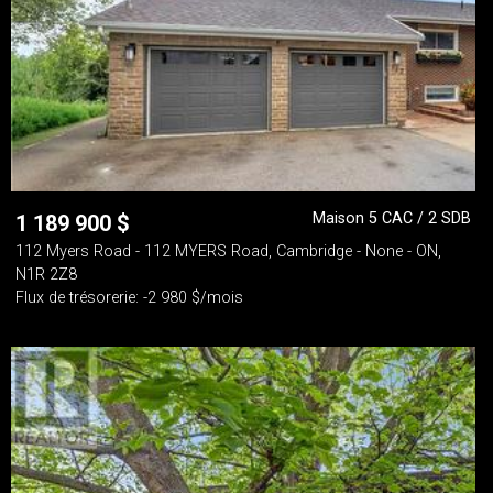
Maison 5 CAC / 2 SDB
1 189 900
$
112 Myers Road - 112 MYERS Road, Cambridge - None - ON,
N1R 2Z8
Flux de trésorerie: -2 980 $/mois