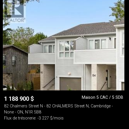
Maison 5 CAC / 5 SDB
1 188 900
$
82 Chalmers Street N - 82 CHALMERS Street N, Cambridge -
None - ON, N1R 5B8
Flux de trésorerie: -3 227 $/mois