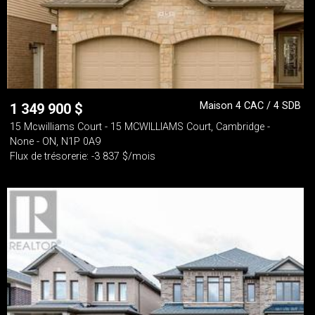
Maison 4 CAC / 4 SDB
1 349 900
$
15 Mcwilliams Court - 15 MCWILLIAMS Court, Cambridge -
None - ON, N1P 0A9
Flux de trésorerie: -3 837 $/mois