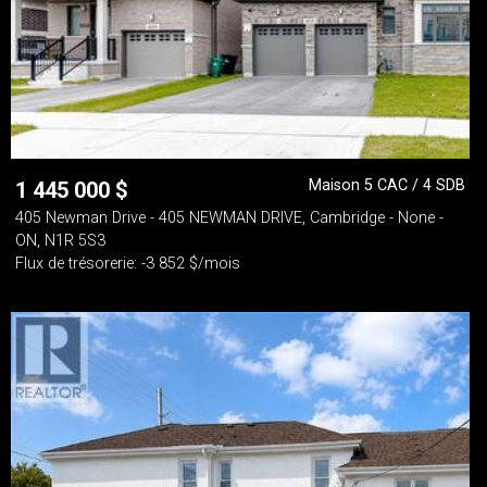
Maison 5 CAC / 4 SDB
1 445 000
$
405 Newman Drive - 405 NEWMAN DRIVE, Cambridge - None -
ON, N1R 5S3
Flux de trésorerie: -3 852 $/mois