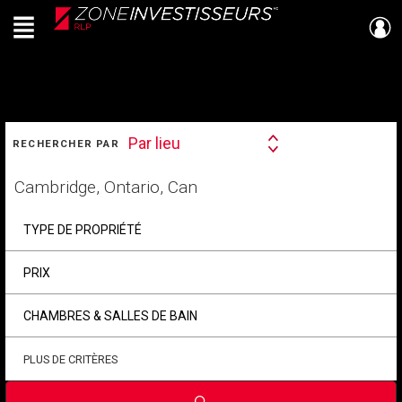
Menu
Live
En Direct
RECHERCHER
Par lieu
RECHERCHER PAR
Search
By
Trouvez
votre
foyer
TYPE DE PROPRIÉTÉ
PRIX
CHAMBRES & SALLES DE BAIN
PLUS DE CRITÈRES
Soumettre