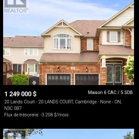
Maison 6 CAC / 5 SDB
1 249 000
$
20 Lands Court - 20 LANDS COURT, Cambridge - None - ON,
N3C 0B7
Flux de trésorerie: -3 208 $/mois