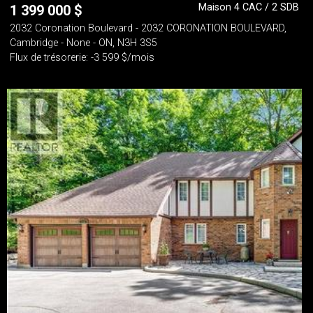
Maison 4 CAC / 2 SDB
1 399 000
$
2032 Coronation Boulevard - 2032 CORONATION BOULEVARD,
Cambridge - None - ON, N3H 3S5
Flux de trésorerie: -3 599 $/mois