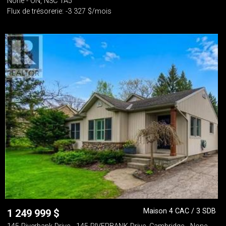
None - ON, N3C 1A5
Flux de trésorerie: -3 327 $/mois
Maison 4 CAC / 3 SDB
1 249 999
$