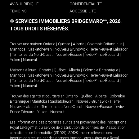
AVIS JURIDIQUE
CONFIDENTIALITÉ
TÉMOINS
ACCESSIBILITÉ
© SERVICES IMMOBILIERS BRIDGEMARQ
, 2026.
MD
TOUS DROITS RÉSERVÉS.
Trouver une maison
Ontario
|
Québec
|
Alberta
|
Colombie-Britannique
|
Manitoba
|
Saskatchewan
|
Nouveau-Brunswick
|
Terre-Neuve-et-Labrador
|
Territoires du Nord-Ouest
|
Nouvelle-Écosse
|
Île-du-Prince-Édouard
|
Yukon
|
Nunavut
.
Maisons à louer -
Ontario
|
Québec
|
Alberta
|
Colombie-Britannique
|
Manitoba
|
Saskatchewan
|
Nouveau-Brunswick
|
Terre-Neuve-et-Labrador
|
Territoires du Nord-Ouest
|
Nouvelle-Écosse
|
Île-du-Prince-Édouard
|
Yukon
|
Nunavut
.
Trouver des agents et courtiers en
Ontario
|
Québec
|
Alberta
|
Colombie-
Britannique
|
Manitoba
|
Saskatchewan
|
Nouveau-Brunswick
|
Terre-
Neuve-et-Labrador
|
Territoires du Nord-Ouest
|
Nouvelle-Écosse
|
Île-du-
Prince-Édouard
|
Yukon
|
Nunavut
Les informations des propriétés sur ce site proviennent des inscriptions
Royal LePage
MD
et du service de distribution de données de l'Association
canadienne de l’immobilier (SDD®). SDD® met en référence des
inscriptions tenues par des agences immobilières autres que Royal