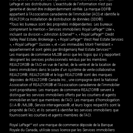
LePage et ses distributeurs. L'exactitude de l'information n'est pas
garantie et devrait être indépendamment vérifiée. La marque DDF®
appartient à l'Association canadienne de l’immobilier (ACI) et identifie le
REALTOR.ca Installation de distribution de données (SDD®).
*Tous les bureaux sont des propriétés indépendantes. Les bureaux
comprenant la mention « Services immobiliers Royal LePage
MD
Ltée »,
incluant sa division « Johnston & Daniel
MD
», « Royal LePage
MD
Credit
Valley Real Estate, Brokerage », « Royal LePage
MD
West Real Estate Services
», « Royal LePage
MD
Sussex », et « Les immeubles Mont-Tremblant »
appartiennent et sont gérés par Bridgemarq Real Estate Services
MD
.
Les marques de commerce MLS® ainsi que les logos qui s'y rapportent
désignent les services professionnels rendus par les membres
REALTORS® de l'ACI en vue de l'achat, de la vente et de la location de
biens immobiliers dans le cadre d'un système de vente collaborative.
REALTOR®, REALTORS® et le logo REALTOR® sont des marques
déposées de REALTOR® Canada Inc., une compagnie dont la National
Association of REALTORS® et l'Association canadienne de l’immobilier
sont propriétaires. Les marques de commerce REALTOR® servent à
distinguer les services immobiliers offerts par les courtiers et agents
immobilier en tant que membres de l'ACI. Les marques d'homologation
S.I.A.® /MLS®, Service inter-agences®, et leurs logos respectifs sont la
propriété de l'ACI, et ils servent à identifier les services immobiliers que
fournissent les courtiers et agents membres de l'ACI.
Royal LePage
MD
est une marque de commerce déposée de la Banque
Royale du Canada, utilisée sous licence par les Services immobiliers