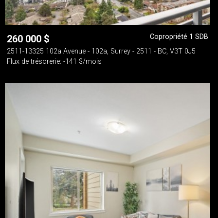
Copropriété 1 SDB
260 000
$
2511-13325 102a Avenue - 102a, Surrey - 2511 - BC, V3T 0J5
Flux de trésorerie: -141 $/mois