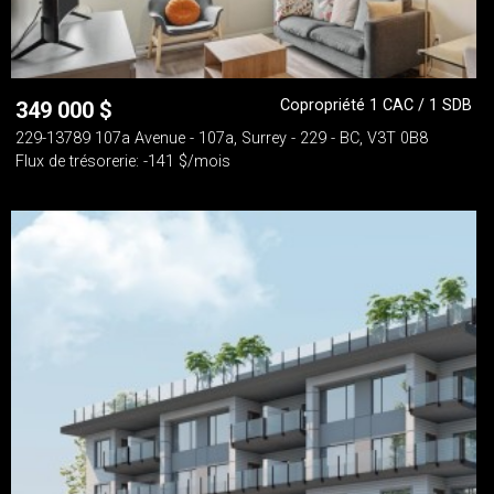
Copropriété 1 CAC / 1 SDB
349 000
$
229-13789 107a Avenue - 107a, Surrey - 229 - BC, V3T 0B8
Flux de trésorerie: -141 $/mois