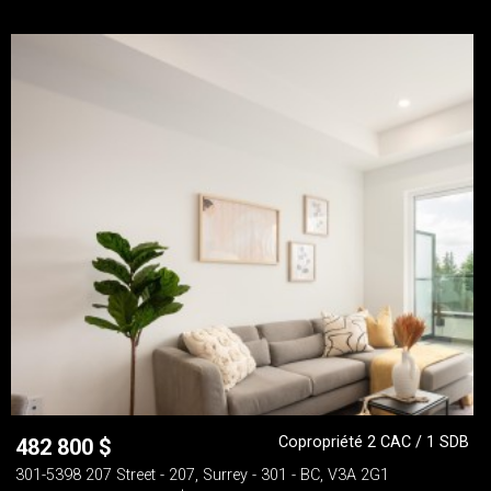
Copropriété 2 CAC / 1 SDB
482 800
$
301-5398 207 Street - 207, Surrey - 301 - BC, V3A 2G1