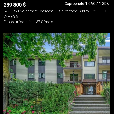
Copropriété 1 CAC / 1 SDB
289 800
$
321-1850 Southmere Crescent E - Southmere, Surrey - 321 - BC,
V4A 6Y6
Flux de trésorerie: -137 $/mois