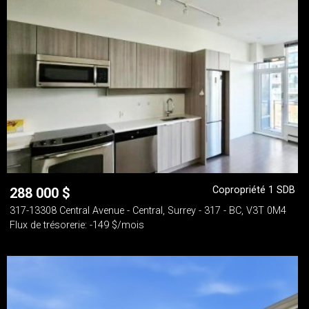
Copropriété 1 SDB
288 000
$
317-13308 Central Avenue - Central, Surrey - 317 - BC, V3T 0M4
Flux de trésorerie: -149 $/mois