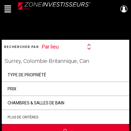
Menu
Live
En Direct
RECHERCHER
Par lieu
RECHERCHER PAR
Search
By
Trouvez
votre
foyer
TYPE DE PROPRIÉTÉ
PRIX
CHAMBRES & SALLES DE BAIN
PLUS DE CRITÈRES
Soumettre