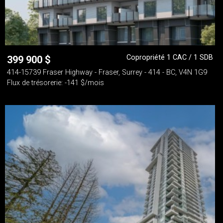
Copropriété 1 CAC / 1 SDB
399 900
$
414-15739 Fraser Highway - Fraser, Surrey - 414 - BC, V4N 1G9
Flux de trésorerie: -141 $/mois