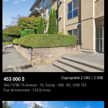
Copropriété 2 CAC / 2 SDB
453 000
$
306-13780 76 Avenue - 76, Surrey - 306 - BC, V3W 1E5
Flux de trésorerie: -129 $/mois