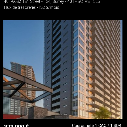
401-9682 134 Street - 134, Surrey - 401 - BC, V3T 5L6
Flux de trésorerie: -132 $/mois
Copropriété 1 CAC / 1 SDB