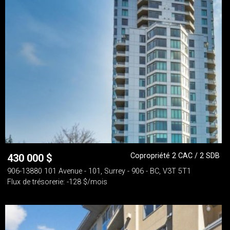
Copropriété 2 CAC / 2 SDB
430 000
$
906-13880 101 Avenue - 101, Surrey - 906 - BC, V3T 5T1
Flux de trésorerie: -128 $/mois