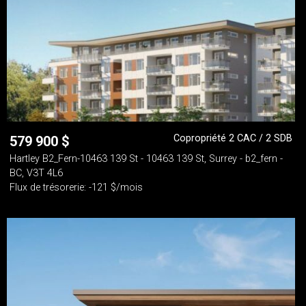
Copropriété 2 CAC / 2 SDB
579 900
$
Hartley B2_Fern-10463 139 St - 10463 139 St, Surrey - b2_fern -
BC, V3T 4L6
Flux de trésorerie: -121 $/mois