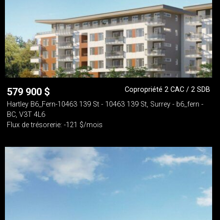
Copropriété 2 CAC / 2 SDB
579 900
$
Hartley B6_Fern-10463 139 St - 10463 139 St, Surrey - b6_fern -
BC, V3T 4L6
Flux de trésorerie: -121 $/mois