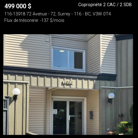
Copropriété 2 CAC / 2 SDB
499 000
$
116-13918 72 Avenue - 72, Surrey - 116 - BC, V3W 0T4
Flux de trésorerie: -137 $/mois