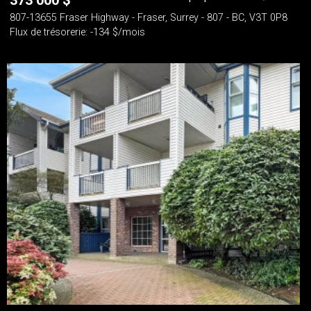
373 000
$
807-13655 Fraser Highway - Fraser, Surrey - 807 - BC, V3T 0P8
Flux de trésorerie: -134 $/mois