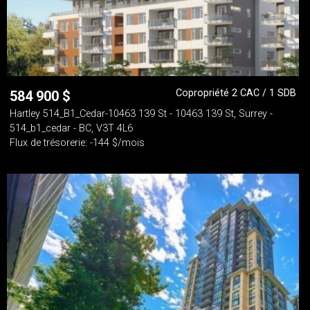
Copropriété 2 CAC / 1 SDB
584 900
$
Hartley 514_B1_Cedar-10463 139 St - 10463 139 St, Surrey -
514_b1_cedar - BC, V3T 4L6
Flux de trésorerie: -144 $/mois