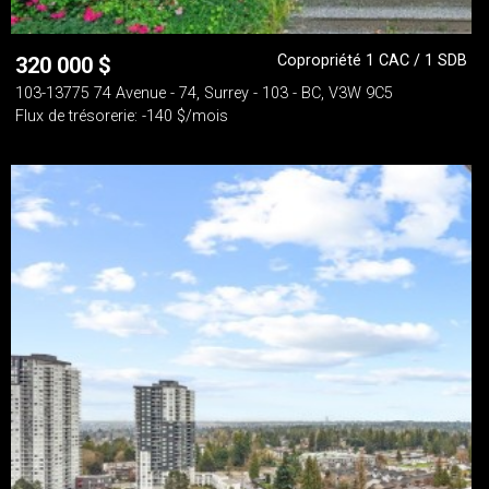
Copropriété 1 CAC / 1 SDB
320 000
$
103-13775 74 Avenue - 74, Surrey - 103 - BC, V3W 9C5
Flux de trésorerie: -140 $/mois