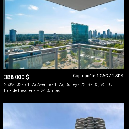
Copropriété 1 CAC / 1 SDB
388 000
$
2309-13325 102a Avenue - 102a, Surrey - 2309 - BC, V3T 0J5
Flux de trésorerie: -124 $/mois