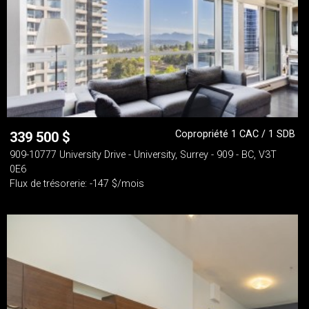
Copropriété 1 CAC / 1 SDB
339 500
$
909-10777 University Drive - University, Surrey - 909 - BC, V3T
0E6
Flux de trésorerie: -147 $/mois