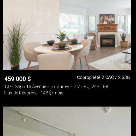
Copropriété 2 CAC / 2 SDB
459 000
$
107-13965 16 Avenue - 16, Surrey - 107 - BC, V4P 1P8
Flux de trésorerie: -148 $/mois