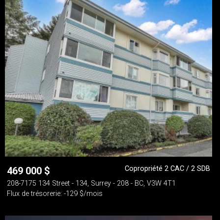
Copropriété 2 CAC / 2 SDB
469 000
$
208-7175 134 Street - 134, Surrey - 208 - BC, V3W 4T1
Flux de trésorerie: -129 $/mois