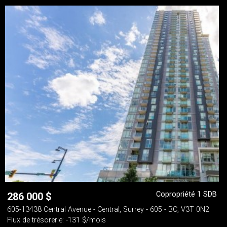
Copropriété 1 SDB
286 000
$
605-13438 Central Avenue - Central, Surrey - 605 - BC, V3T 0N2
Flux de trésorerie: -131 $/mois