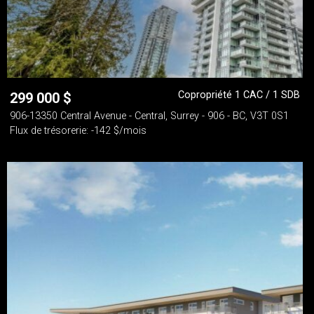
Copropriété 1 CAC / 1 SDB
299 000
$
906-13350 Central Avenue - Central, Surrey - 906 - BC, V3T 0S1
Flux de trésorerie: -142 $/mois