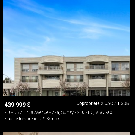
Copropriété 2 CAC / 1 SDB
439 999
$
210-13771 72a Avenue - 72a, Surrey - 210 - BC, V3W 9C6
Flux de trésorerie: -59 $/mois