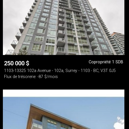
Copropriété 1 SDB
250 000
$
1103-13325 102a Avenue - 102a, Surrey - 1103 - BC, V3T 0J5
Flux de trésorerie: -87 $/mois