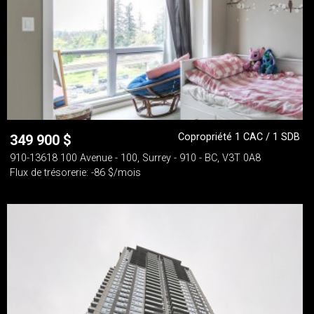
Copropriété 1 CAC / 1 SDB
349 900
$
910-13618 100 Avenue - 100, Surrey - 910 - BC, V3T 0A8
Flux de trésorerie: -86 $/mois