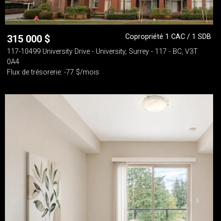
Copropriété 1 CAC / 1 SDB
315 000
$
117-10499 University Drive - University, Surrey - 117 - BC, V3T
0A4
Flux de trésorerie: -77 $/mois