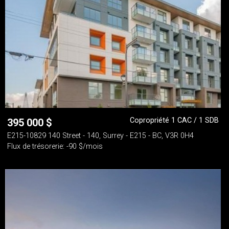
Copropriété 1 CAC / 1 SDB
395 000
$
E215-10829 140 Street - 140, Surrey - E215 - BC, V3R 0H4
Flux de trésorerie: -90 $/mois