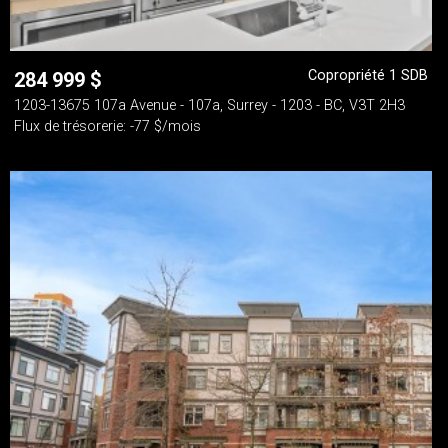
Copropriété 1 SDB
284 999
$
1203-13675 107a Avenue - 107a, Surrey - 1203 - BC, V3T 2H3
Flux de trésorerie: -77 $/mois