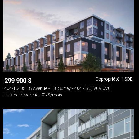
Copropriété 1 SDB
299 900
$
404-16485 18 Avenue - 18, Surrey - 404 - BC, V0V 0V0
Flux de trésorerie: -93 $/mois