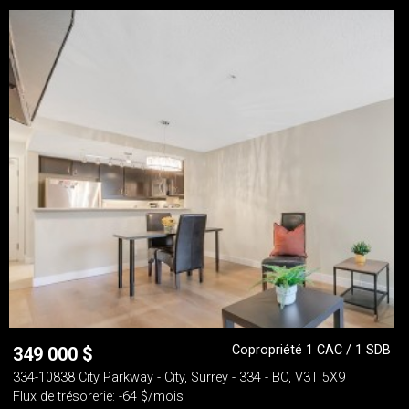
Copropriété 1 CAC / 1 SDB
349 000
$
334-10838 City Parkway - City, Surrey - 334 - BC, V3T 5X9
Flux de trésorerie: -64 $/mois