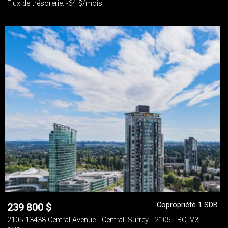
Flux de trésorerie: -64 $/mois
Copropriété 1 SDB
239 800
$
2105-13438 Central Avenue - Central, Surrey - 2105 - BC, V3T