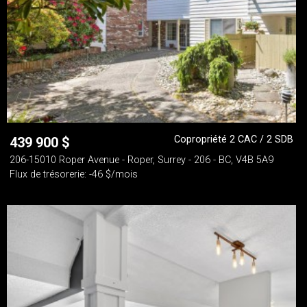
Copropriété 2 CAC / 2 SDB
439 900
$
206-15010 Roper Avenue - Roper, Surrey - 206 - BC, V4B 5A9
Flux de trésorerie: -46 $/mois