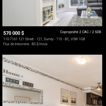
Copropriété 2 CAC / 2 SDB
570 000
$
110-7161 121 Street - 121, Surrey - 110 - BC, V3W 1G8
Flux de trésorerie: -83 $/mois