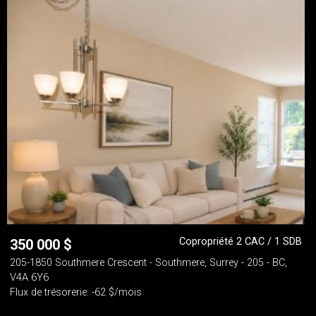
Copropriété 2 CAC / 1 SDB
350 000
$
205-1850 Southmere Crescent - Southmere, Surrey - 205 - BC,
V4A 6Y6
Flux de trésorerie: -62 $/mois