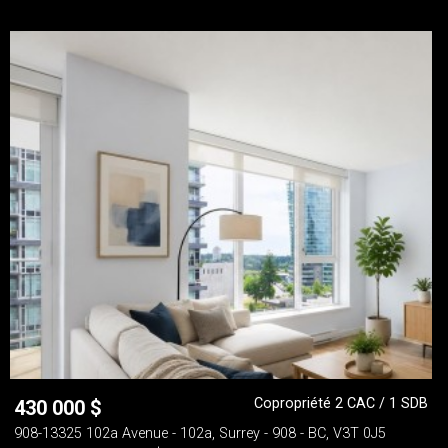
Copropriété 2 CAC / 1 SDB
430 000
$
908-13325 102a Avenue - 102a, Surrey - 908 - BC, V3T 0J5