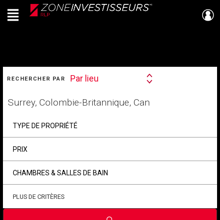
Menu
Live
En Direct
RECHERCHER
Par lieu
RECHERCHER PAR
Search
By
Trouvez
votre
foyer
TYPE DE PROPRIÉTÉ
PRIX
CHAMBRES & SALLES DE BAIN
PLUS DE CRITÈRES
Soumettre