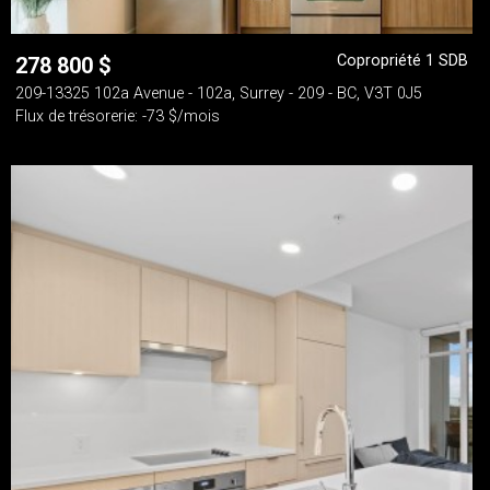
Copropriété 1 SDB
278 800
$
209-13325 102a Avenue - 102a, Surrey - 209 - BC, V3T 0J5
Flux de trésorerie: -73 $/mois