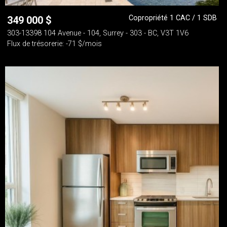
Copropriété 1 CAC / 1 SDB
349 000
$
303-13398 104 Avenue - 104, Surrey - 303 - BC, V3T 1V6
Flux de trésorerie: -71 $/mois