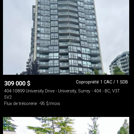
Copropriété 1 CAC / 1 SDB
309 000
$
404-10899 University Drive - University, Surrey - 404 - BC, V3T
5V2
Flux de trésorerie: -95 $/mois