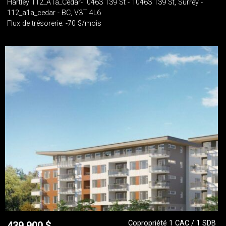
Hartley 112_A1a_Cedar-10463 139 St - 10463 139 St, Surrey -
112_a1a_cedar - BC, V3T 4L6
Flux de trésorerie: -70 $/mois
Copropriété 1 CAC / 1 SDB
439 900
$