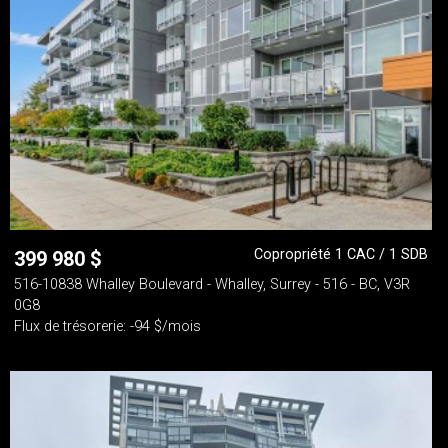
Copropriété 1 CAC / 1 SDB
399 980
$
516-10838 Whalley Boulevard - Whalley, Surrey - 516 - BC, V3R
0G8
Flux de trésorerie: -94 $/mois