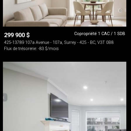
Copropriété 1 CAC / 1 SDB
299 900
$
425-13789 107a Avenue - 107a, Surrey - 425 - BC, V3T 0B8
Flux de trésorerie: -83 $/mois