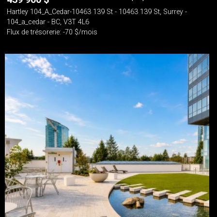
Hartley 104_A_Cedar-10463 139 St - 10463 139 St, Surrey -
104_a_cedar - BC, V3T 4L6
Flux de trésorerie: -70 $/mois