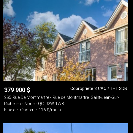
Copropriété 3 CAC / 1+1 SDB
379 900
$
295 Rue De Montmartre - Rue de Montmartre, Saint-Jean-Sur-
Richelieu - None - QC, J2W 1W8
Flux de trésorerie: 116 $/mois