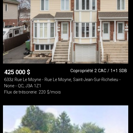
Copropriété 2 CAC / 1+1 SDB
425 000
$
633z Rue Le Moyne - Rue Le Moyne, Saint-Jean-Sur-Richelieu -
None - QC, J3A 1Z1
Flux de trésorerie: 220 $/mois