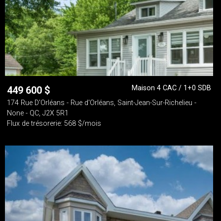
Maison 4 CAC / 1+0 SDB
449 600
$
174 Rue D'Orléans - Rue d'Orléans, Saint-Jean-Sur-Richelieu -
None - QC, J2X 5R1
Flux de trésorerie: 568 $/mois