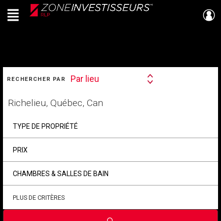
Menu
Live
En Direct
RECHERCHER
Par lieu
RECHERCHER PAR
Search
By
Trouvez
votre
foyer
TYPE DE PROPRIÉTÉ
PRIX
CHAMBRES & SALLES DE BAIN
PLUS DE CRITÈRES
Soumettre