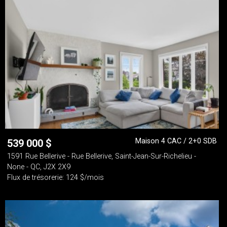
Maison 4 CAC / 2+0 SDB
539 000
$
1591 Rue Bellerive - Rue Bellerive, Saint-Jean-Sur-Richelieu -
None - QC, J2X 2X9
Flux de trésorerie: 124 $/mois