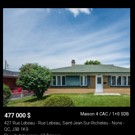
Maison 4 CAC / 1+0 SDB
477 000
$
427 Rue Lebeau - Rue Lebeau, Saint-Jean-Sur-Richelieu - None -
QC, J3B 1K9