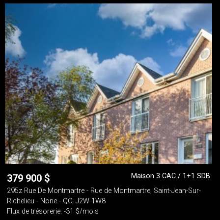
Maison 3 CAC / 1+1 SDB
379 900
$
295z Rue De Montmartre - Rue de Montmartre, Saint-Jean-Sur-
Richelieu - None - QC, J2W 1W8
Flux de trésorerie: -31 $/mois