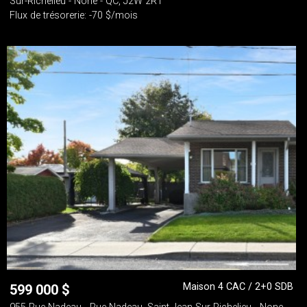
Sur-Richelieu - None - QC, J2W 2R1
Flux de trésorerie: -70 $/mois
Maison 4 CAC / 2+0 SDB
599 000
$