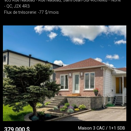
955 Rue Nadeau - Rue Nadeau, Saint-Jean-Sur-Richelieu - None
- QC, J2X 4R3
Flux de trésorerie: -77 $/mois
Maison 3 CAC / 1+1 SDB
379 000
$