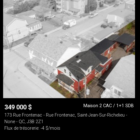
Maison 2 CAC / 1+1 SDB
349 000
$
173 Rue Frontenac - Rue Frontenac, Saint-Jean-Sur-Richelieu -
None - QC, J3B 2Z1
Flux de trésorerie: -4 $/mois