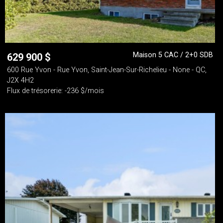
Maison 5 CAC / 2+0 SDB
629 900
$
600 Rue Yvon - Rue Yvon, Saint-Jean-Sur-Richelieu - None - QC,
J2X 4H2
Flux de trésorerie: -236 $/mois