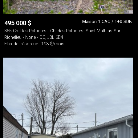
Maison 1 CAC / 1+0 SDB
495 000
$
365 Ch. Des Patriotes - Ch. des Patriotes, Saint-Mathias-Sur-
Richelieu - None - QC, J3L 6B4
Flux de trésorerie: -193 $/mois