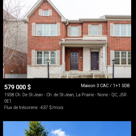
Maison 3 CAC / 1+1 SDB
579 000
$
1938 Ch. De St-Jean - Ch. de St-Jean, La Prairie - None - QC, J5R
0E1
Flux de trésorerie: -637 $/mois