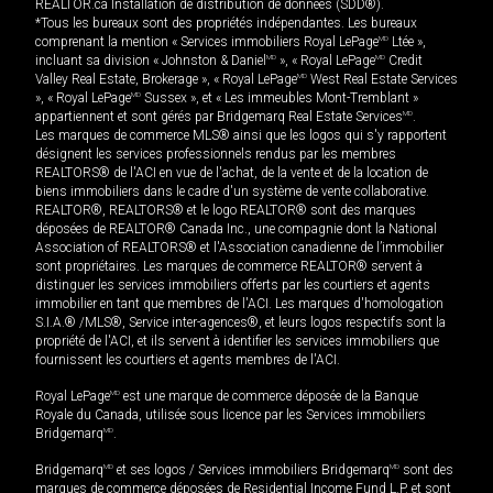
REALTOR.ca Installation de distribution de données (SDD®).
*Tous les bureaux sont des propriétés indépendantes. Les bureaux
comprenant la mention « Services immobiliers Royal LePage
MD
Ltée »,
incluant sa division « Johnston & Daniel
MD
», « Royal LePage
MD
Credit
Valley Real Estate, Brokerage », « Royal LePage
MD
West Real Estate Services
», « Royal LePage
MD
Sussex », et « Les immeubles Mont-Tremblant »
appartiennent et sont gérés par Bridgemarq Real Estate Services
MD
.
Les marques de commerce MLS® ainsi que les logos qui s'y rapportent
désignent les services professionnels rendus par les membres
REALTORS® de l'ACI en vue de l'achat, de la vente et de la location de
biens immobiliers dans le cadre d'un système de vente collaborative.
REALTOR®, REALTORS® et le logo REALTOR® sont des marques
déposées de REALTOR® Canada Inc., une compagnie dont la National
Association of REALTORS® et l'Association canadienne de l’immobilier
sont propriétaires. Les marques de commerce REALTOR® servent à
distinguer les services immobiliers offerts par les courtiers et agents
immobilier en tant que membres de l'ACI. Les marques d'homologation
S.I.A.® /MLS®, Service inter-agences®, et leurs logos respectifs sont la
propriété de l'ACI, et ils servent à identifier les services immobiliers que
fournissent les courtiers et agents membres de l'ACI.
Royal LePage
MD
est une marque de commerce déposée de la Banque
Royale du Canada, utilisée sous licence par les Services immobiliers
Bridgemarq
MD
.
Bridgemarq
MD
et ses logos / Services immobiliers Bridgemarq
MD
sont des
marques de commerce déposées de Residential Income Fund L.P. et sont