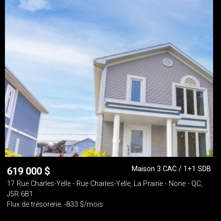
Maison 3 CAC / 1+1 SDB
619 000
$
17 Rue Charles-Yelle - Rue Charles-Yelle, La Prairie - None - QC,
J5R 6B1
Flux de trésorerie: -833 $/mois