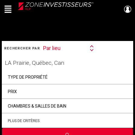
Menu
Live
En Direct
RECHERCHER
Par lieu
RECHERCHER PAR
Search
By
Trouvez
votre
foyer
TYPE DE PROPRIÉTÉ
PRIX
CHAMBRES & SALLES DE BAIN
PLUS DE CRITÈRES
Soumettre