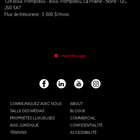
124 Boul. Pompidou - Boul. Pompidou, La Prairie - None - QC,
J5R 5X7
Flux de trésorerie: -2 000 $/mois
Haut de page
Facebook
LinkedIn
YouTube
Instagram
COMMUNIQUEZ AVEC NOUS
ABOUT
SALLE DES MÉDIAS
BLOGUE
PROPRIÉTÉS LUXUEUSES
COMMERCIAL
AVIS JURIDIQUE
CONFIDENTIALITÉ
TÉMOINS
ACCESSIBILITÉ