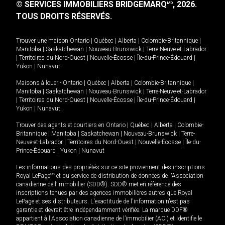
© SERVICES IMMOBILIERS BRIDGEMARQ
, 2026.
MD
TOUS DROITS RÉSERVÉS.
Trouver une maison
Ontario
|
Québec
|
Alberta
|
Colombie-Britannique
|
Manitoba
|
Saskatchewan
|
Nouveau-Brunswick
|
Terre-Neuve-et-Labrador
|
Territoires du Nord-Ouest
|
Nouvelle-Écosse
|
Île-du-Prince-Édouard
|
Yukon
|
Nunavut
.
Maisons à louer -
Ontario
|
Québec
|
Alberta
|
Colombie-Britannique
|
Manitoba
|
Saskatchewan
|
Nouveau-Brunswick
|
Terre-Neuve-et-Labrador
|
Territoires du Nord-Ouest
|
Nouvelle-Écosse
|
Île-du-Prince-Édouard
|
Yukon
|
Nunavut
.
Trouver des agents et courtiers en
Ontario
|
Québec
|
Alberta
|
Colombie-
Britannique
|
Manitoba
|
Saskatchewan
|
Nouveau-Brunswick
|
Terre-
Neuve-et-Labrador
|
Territoires du Nord-Ouest
|
Nouvelle-Écosse
|
Île-du-
Prince-Édouard
|
Yukon
|
Nunavut
Les informations des propriétés sur ce site proviennent des inscriptions
Royal LePage
MD
et du service de distribution de données de l'Association
canadienne de l’immobilier (SDD®). SDD® met en référence des
inscriptions tenues par des agences immobilières autres que Royal
LePage et ses distributeurs. L'exactitude de l'information n'est pas
garantie et devrait être indépendamment vérifiée. La marque DDF®
appartient à l'Association canadienne de l’immobilier (ACI) et identifie le