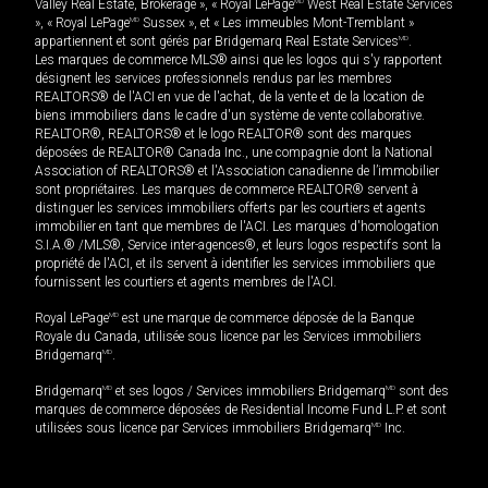
Valley Real Estate, Brokerage », « Royal LePage
MD
West Real Estate Services
», « Royal LePage
MD
Sussex », et « Les immeubles Mont-Tremblant »
appartiennent et sont gérés par Bridgemarq Real Estate Services
MD
.
Les marques de commerce MLS® ainsi que les logos qui s'y rapportent
désignent les services professionnels rendus par les membres
REALTORS® de l'ACI en vue de l'achat, de la vente et de la location de
biens immobiliers dans le cadre d'un système de vente collaborative.
REALTOR®, REALTORS® et le logo REALTOR® sont des marques
déposées de REALTOR® Canada Inc., une compagnie dont la National
Association of REALTORS® et l'Association canadienne de l’immobilier
sont propriétaires. Les marques de commerce REALTOR® servent à
distinguer les services immobiliers offerts par les courtiers et agents
immobilier en tant que membres de l'ACI. Les marques d'homologation
S.I.A.® /MLS®, Service inter-agences®, et leurs logos respectifs sont la
propriété de l'ACI, et ils servent à identifier les services immobiliers que
fournissent les courtiers et agents membres de l'ACI.
Royal LePage
MD
est une marque de commerce déposée de la Banque
Royale du Canada, utilisée sous licence par les Services immobiliers
Bridgemarq
MD
.
Bridgemarq
MD
et ses logos / Services immobiliers Bridgemarq
MD
sont des
marques de commerce déposées de Residential Income Fund L.P. et sont
utilisées sous licence par Services immobiliers Bridgemarq
MD
Inc.