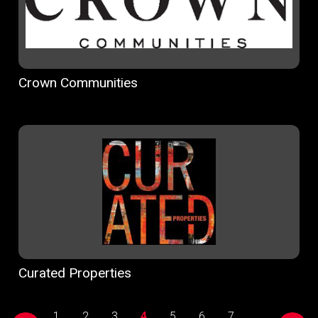
Crown Communities
Curated Properties
1
2
3
4
5
6
7
...