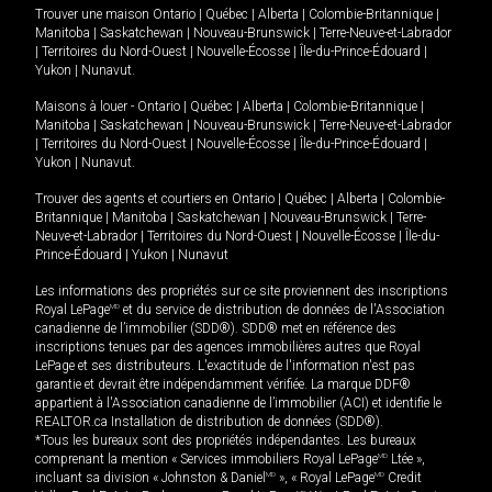
Trouver une maison
Ontario
|
Québec
|
Alberta
|
Colombie-Britannique
|
Manitoba
|
Saskatchewan
|
Nouveau-Brunswick
|
Terre-Neuve-et-Labrador
|
Territoires du Nord-Ouest
|
Nouvelle-Écosse
|
Île-du-Prince-Édouard
|
Yukon
|
Nunavut
.
Maisons à louer -
Ontario
|
Québec
|
Alberta
|
Colombie-Britannique
|
Manitoba
|
Saskatchewan
|
Nouveau-Brunswick
|
Terre-Neuve-et-Labrador
|
Territoires du Nord-Ouest
|
Nouvelle-Écosse
|
Île-du-Prince-Édouard
|
Yukon
|
Nunavut
.
Trouver des agents et courtiers en
Ontario
|
Québec
|
Alberta
|
Colombie-
Britannique
|
Manitoba
|
Saskatchewan
|
Nouveau-Brunswick
|
Terre-
Neuve-et-Labrador
|
Territoires du Nord-Ouest
|
Nouvelle-Écosse
|
Île-du-
Prince-Édouard
|
Yukon
|
Nunavut
Les informations des propriétés sur ce site proviennent des inscriptions
Royal LePage
MD
et du service de distribution de données de l'Association
canadienne de l’immobilier (SDD®). SDD® met en référence des
inscriptions tenues par des agences immobilières autres que Royal
LePage et ses distributeurs. L'exactitude de l'information n'est pas
garantie et devrait être indépendamment vérifiée. La marque DDF®
appartient à l'Association canadienne de l’immobilier (ACI) et identifie le
REALTOR.ca Installation de distribution de données (SDD®).
*Tous les bureaux sont des propriétés indépendantes. Les bureaux
comprenant la mention « Services immobiliers Royal LePage
MD
Ltée »,
incluant sa division « Johnston & Daniel
MD
», « Royal LePage
MD
Credit